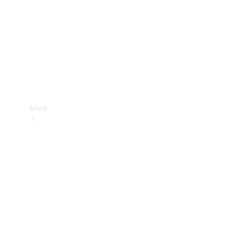
contact
Merk
Ontdek ons
laatste
nieuws
Over