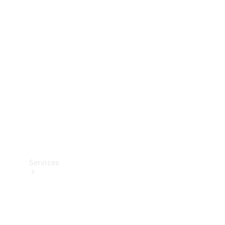
Banden &
wielen
Accessoires
Collection-
artikelen
Voertuigonderhoud
Services