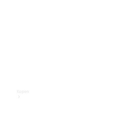
Mercedes-Benz Store
Kopen