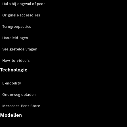
Hulp bij ongeval of pech
Mercedes-
Maybach
Nieuw
Originele accessoires
GLS SUV
G-Klasse
Terugroepacties
Elektrisch
Terreinwagen
G-Klasse
Handleidingen
Terreinwagen
Veelgestelde vragen
Configurator
How-to-video's
Mercedes-
Benz Store
Technologie
Estate
E-mobility
Onderweg opladen
Mercedes-Benz Store
Modellen
Alle Estates
CLA