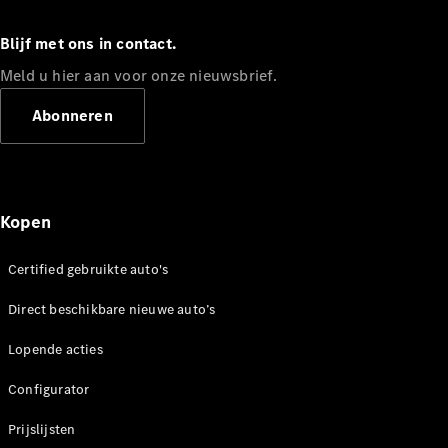
Limousine
E-Klasse
Blijf met ons in contact.
Limousine
S-Klasse
Meld u hier aan voor onze nieuwsbrief.
S-Klasse
Lang
Abonneren
Mercedes-
Maybach S-
Klasse
Kopen
Configurator
Mercedes-
Benz Store
Certified gebruikte auto's
SUV
Direct beschikbare nieuwe auto’s
Lopende acties
Configurator
Prijslijsten
Alle SUVs