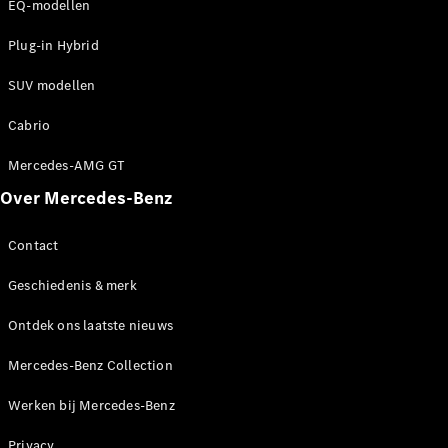
Shooting
Elektrisch
EQ-modellen
Brake
CLA
Plug-in Hybrid
Shooting
Brake
SUV modellen
C-Klasse
Cabrio
Estate
E-Klasse
Mercedes-AMG GT
Estate
E-Klasse
Over Mercedes-Benz
All-Terrain
Contact
Configurator
Geschiedenis & merk
Mercedes-
Benz Store
Ontdek ons laatste nieuws
Hatchback
Mercedes-Benz Collection
Werken bij Mercedes-Benz
Privacy