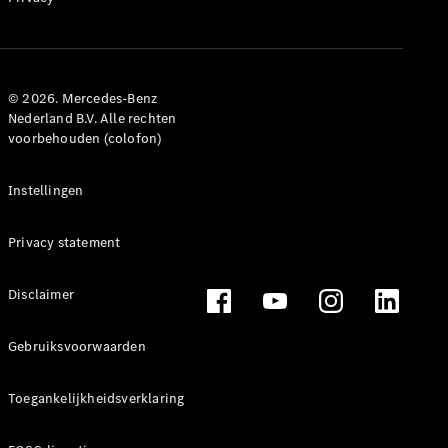
Alle
Hatchbacks
A-Klasse
Hatchback
© 2026. Mercedes-Benz
B-Klasse
Nederland B.V. Alle rechten
voorbehouden (colofon)
Configurator
Mercedes-
Instellingen
Benz Store
Coupé
Privacy statement
Disclaimer
Gebruiksvoorwaarden
Alle Coupés
CLE Coupé
Toegankelijkheidsverklaring
Mercedes-
AMG GT