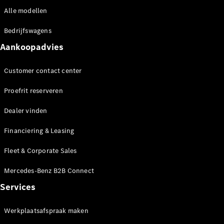
EQA
Elektrisch
Alle modellen
EQE
Elektrisch
SUV
Bedrijfswagens
EQS
Elektrisch
SUV
Aankoopadvies
Mercedes-
Maybach
Elektrisch
Customer contact center
EQS SUV
GLA
Proefrit reserveren
GLA
Nieuw
GLA
Nieuw
Elektrisch
Dealer vinden
GLB
Elektrisch
GLB
Financiering & Leasing
GLC
Elektrisch
GLC
Fleet & Corporate Sales
GLC Coupé
GLE
Mercedes-Benz B2B Connect
GLE
Nieuw
Services
GLE Coupé
GLE
Nieuw
Werkplaatsafspraak maken
Coupé
GLS
Nieuw