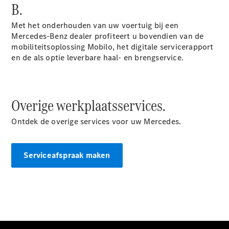
Elektrische modellen
B.
Plug-in Hybrid modellen
Met het onderhouden van uw voertuig bij een
Mercedes-Benz dealer profiteert u bovendien van de
Limousine
mobiliteitsoplossing Mobilo, het digitale servicerapport
en de als optie leverbare haal- en brengservice.
Overige werkplaatsservices.
Alle
Ontdek de overige services voor uw Mercedes.
Limousine
CLA
Elektrisch
CLA
Serviceafspraak maken
C-Klasse
Limousine
C-Klasse
Elektrisch
Limousine
EQE
Elektrisch
Limousine
EQS
Elektrisch