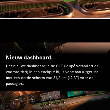
Mercedes-
Maybach
Nieuw
GLS SUV
G-Klasse
Elektrisch
Terreinwagen
G-Klasse
Terreinwagen
Configurator
Mercedes-
Nieuw dashboard.
Benz Store
Estate
Het nieuwe dashboard in de GLE Coupé verandert de
voorste zitrij in een cockpit: hij is voortaan uitgerust
met een derde scherm van 31,2 cm (12,3”) voor de
passagier..
Alle Estates
CLA