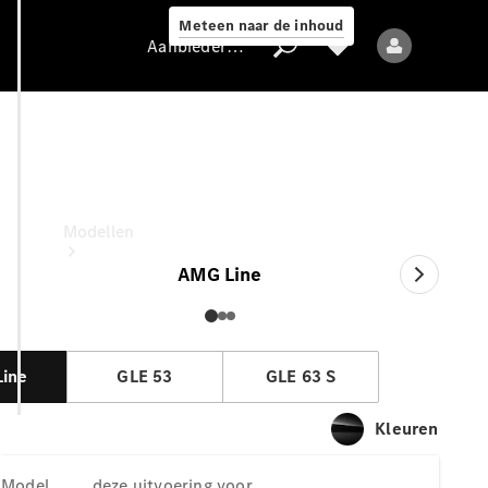
Meteen naar de inhoud
Aanbieder / Gegevensbescherming
GLE Coupé
deze uitvoering voor
Aanbieder /
Gegevensbescherming
Modellen
AMG Line
ine
GLE 53
GLE 63 S
Alle modellen
Kleuren
Nieuwe modellen
Model
deze uitvoering voor