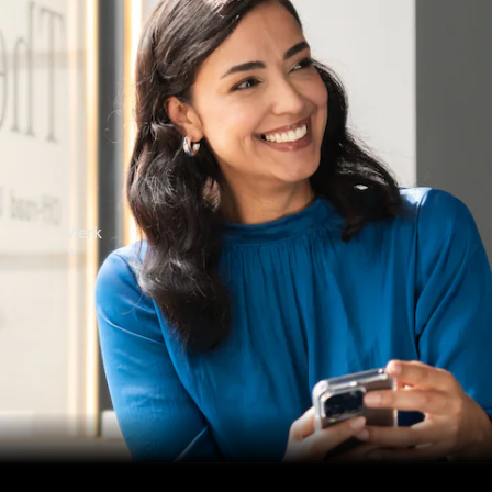
contact
Merk
Ontdek ons
laatste
nieuws
Over