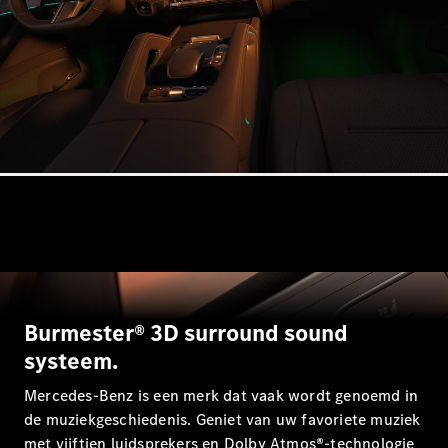
Shooting
Elektrisch
Brake
CLA
Shooting
Brake
C-Klasse
Estate
E-Klasse
Estate
E-Klasse
All-Terrain
Configurator
Mercedes-
Benz Store
Burmester® 3D surround sound
Hatchback
systeem.
Mercedes-Benz is een merk dat vaak wordt genoemd in
de muziekgeschiedenis. Geniet van uw favoriete muziek
met vijftien luidsprekers en Dolby Atmos®-technologie