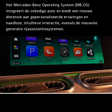
Coupé
Het Mercedes-Benz Operating System (MB.OS)
Mercedes-
integreert de volledige auto en biedt een nieuwe
AMG GT
Nieuw
Elektrisch
dimensie aan gepersonaliseerde ervaringen en
4-Deurs
naadloze, intuïtieve interactie, evenals de nieuwste
Coupé
generatie rijassistentiesystemen.
Configurator
Mercedes-
Benz Store
Cabrio
Alle Cabrios
CLE Cabrio
Mercedes-
AMG SL
Roadster