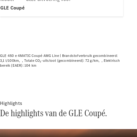
Elektrische modellen
Plug-in Hybrid modellen
GLE Coupé
Limousine
GLE 450 e 4MATIC Coupé AMG Line |
Brandstofverbruik gecombineerd:
3,1 l/100km
Totale CO₂-uitstoot (gecombineerd): 72 g/km
Elektrisch
bereik (EAER): 104 km
Alle
Limousine
CLA
Elektrisch
CLA
C-Klasse
Limousine
Highlights
C-Klasse
De highlights van de GLE Coupé.
Elektrisch
Limousine
EQE
Elektrisch
Limousine
EQS
Elektrisch