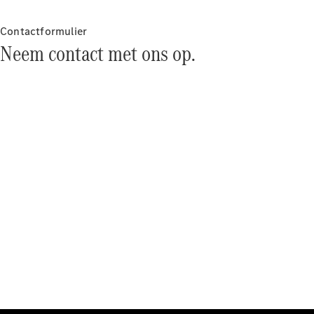
Werken bij
een
Contactformulier
Mercedes-
Neem contact met ons op.
Benz dealer
Support en
contact