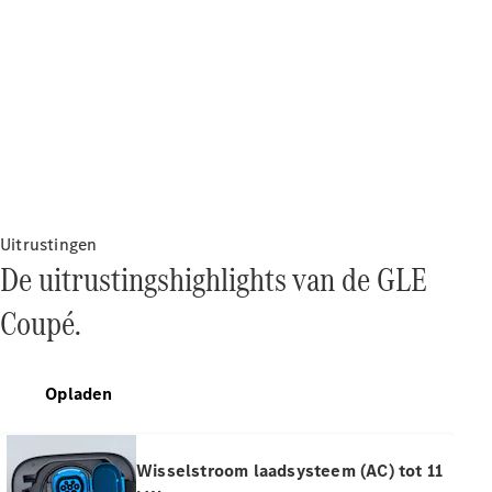
Direct
beschikbare
nieuwe
auto’s
Onze acties
Fleet,
Corporate &
Diplomatic
Uitrustingen
Sales
De uitrustingshighlights van de GLE
Certified
gebruikte
Coupé.
auto's
Configurator
Opladen
en prijzen
Prijslijsten &
brochures
Wisselstroom laadsysteem (AC) tot 11
Boek een