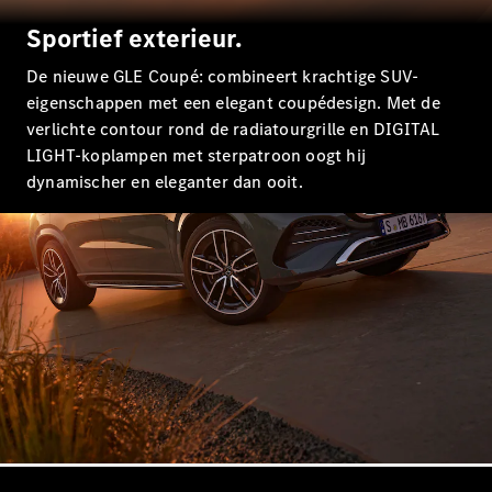
Limousine
E-Klasse
Sportief exterieur.
Limousine
S-Klasse
De nieuwe GLE Coupé: combineert krachtige SUV-
S-Klasse
eigenschappen met een elegant coupédesign. Met de
Lang
verlichte contour rond de radiatourgrille en DIGITAL
Mercedes-
LIGHT-koplampen met sterpatroon oogt hij
Maybach S-
dynamischer en eleganter dan ooit.
Klasse
Configurator
Mercedes-
Benz Store
SUV
Alle SUVs