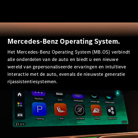
EQA
Elektrisch
EQE
Elektrisch
SUV
EQS
Elektrisch
SUV
Mercedes-
Mercedes-Benz Operating System.
Maybach
Elektrisch
EQS SUV
Het Mercedes-Benz Operating System (MB.OS) verbindt
GLA
alle onderdelen van de auto en biedt u een nieuwe
GLA
Nieuw
GLA
wereld van gepersonaliseerde ervaringen en intuïtieve
Nieuw
Elektrisch
GLB
Elektrisch
interactie met de auto, evenals de nieuwste generatie
GLB
rijassistentiesystemen.
GLC
Elektrisch
GLC
GLC Coupé
GLE
GLE
Nieuw
GLE Coupé
GLE
Nieuw
Coupé
GLS
Nieuw