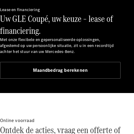
Mercedes-
Benz
Lease en financiering
Uw GLE Coupé, uw keuze – lease of
financiering.
Met onze flexibele en gepersonaliseerde oplossingen,
afgestemd op uw persoonlijke situatie, zit u in een recordtijd
achter het stuur van uw Mercedes-Benz.
Maandbedrag berekenen
Over ons
Contact
opnemen
Mercedes-
Benz
Magazine
Mercedes-
AMG
Online voorraad
Mercedes-
Ontdek de acties, vraag een offerte of
MAYBACH