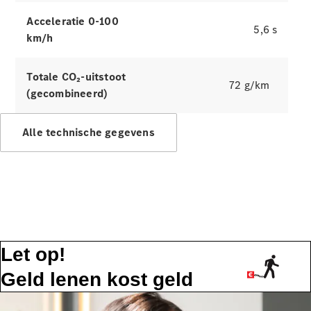
Acceleratie 0-100
Alle
5,6 s
km/h
services
Oplaadoplossingen
Totale CO₂-uitstoot
72 g/km
Serviceafspraak
(gecombineerd)
maken
Service en
Alle technische gegevens
reparatie
Hulp bij
pech en
schade
Verzekeringen
Mercedes-
Benz apps
Let op!
Instructieboekjes
Geld lenen kost geld
Support en