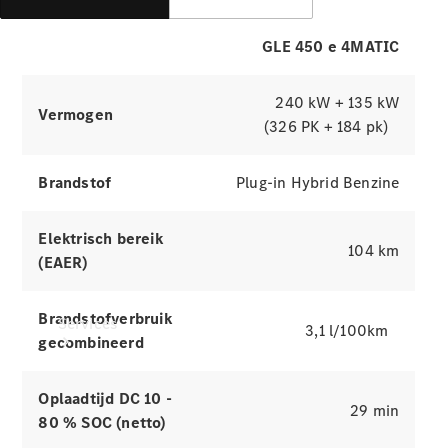
Banden &
wielen
GLE 450 e 4MATIC
Accessoires
Collection-
artikelen
240 kW + 135 kW
Voertuigonderhoud
Vermogen
(326 PK + 184 pk)
Brandstof
Plug-in Hybrid Benzine
Elektrisch bereik
104 km
(EAER)
Brandstofverbruik
Services
3,1 l/100km
gecombineerd
Oplaadtijd DC 10 -
29 min
80 % SOC (netto)