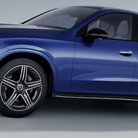
EQA
Elektrisch
EQE
Elektrisch
SUV
EQS
Elektrisch
SUV
Mercedes-
Maybach
Elektrisch
EQS SUV
GLA
GLA
Nieuw
GLA
Nieuw
Elektrisch
GLB
Elektrisch
GLB
GLC
Elektrisch
GLC
GLC Coupé
GLE
GLE
Nieuw
GLE Coupé
GLE
Nieuw
Coupé
GLS
Nieuw