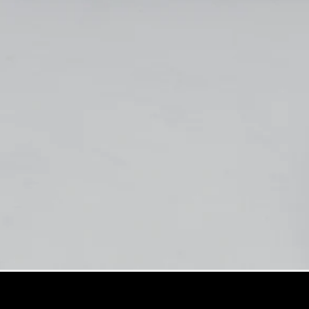
Mercedes-
Maybach
Nieuw
GLS SUV
G-Klasse
Elektrisch
Terreinwagen
G-Klasse
Terreinwagen
Configurator
Mercedes-
Benz Store
Estate
Alle Estates
CLA