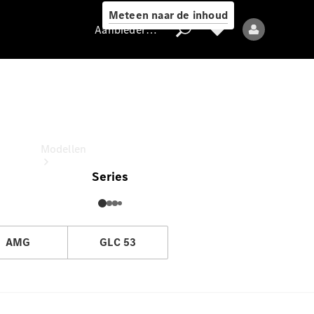
Meteen naar de inhoud
Aanbieder / Gegevensbescherming
GLC Coupé Business Solution
deze uitvoering voor
Aanbieder /
Gegevensbescherming
Modellen
Series
AMG
GLC 53
Alle modellen
Nieuwe modellen