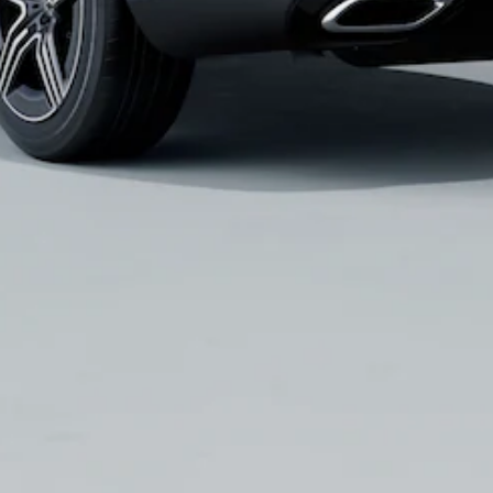
Coupé
Mercedes-
AMG GT
Nieuw
Elektrisch
4-Deurs
Coupé
Configurator
Mercedes-
Benz Store
Cabrio
Alle Cabrios
CLE Cabrio
Mercedes-
AMG SL
Roadster