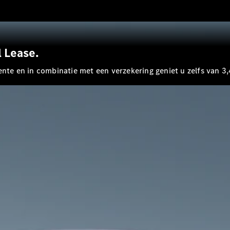
Shooting
Elektrisch
Brake
CLA
Shooting
Brake
l Lease.
C-Klasse
Estate
ente en in combinatie met een verzekering geniet u zelfs van 3
E-Klasse
Estate
E-Klasse
All-Terrain
Configurator
Mercedes-
Benz Store
Hatchback