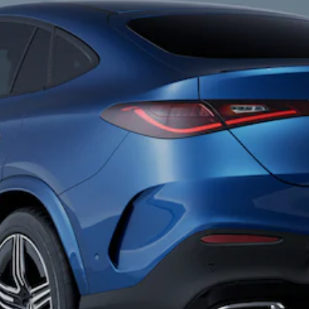
Alle
Hatchbacks
A-Klasse
Hatchback
B-Klasse
Configurator
Mercedes-
Benz Store
Coupé
Alle Coupés
CLE Coupé
Mercedes-
AMG GT