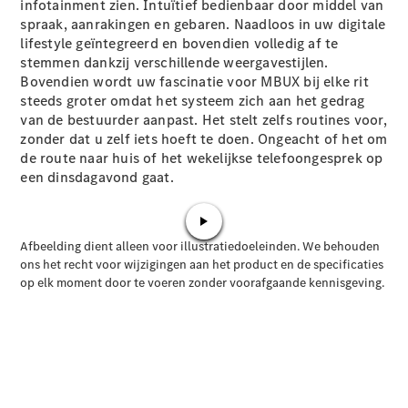
Elektrische modellen
infotainment zien. Intuïtief bedienbaar door middel van
Plug-in Hybrid modellen
spraak, aanrakingen en gebaren. Naadloos in uw digitale
lifestyle geïntegreerd en bovendien volledig af te
stemmen dankzij verschillende weergavestijlen.
Limousine
Bovendien wordt uw fascinatie voor MBUX bij elke rit
steeds groter omdat het systeem zich aan het gedrag
van de bestuurder aanpast. Het stelt zelfs routines voor,
zonder dat u zelf iets hoeft te doen. Ongeacht of het om
de route naar huis of het wekelijkse telefoongesprek op
een dinsdagavond gaat.
Alle
Limousine
CLA
Elektrisch
CLA
C-Klasse
Limousine
C-Klasse
Elektrisch
Limousine
EQE
Elektrisch
Limousine
EQS
Elektrisch