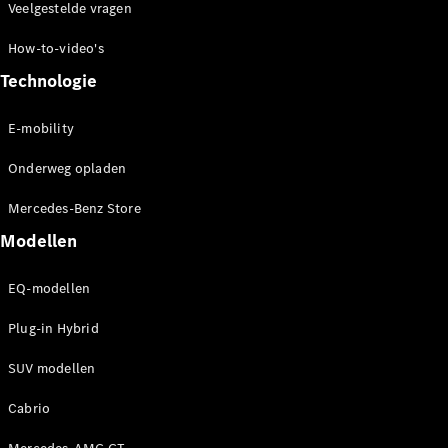
Veelgestelde vragen
Mercedes-
Maybach SL
How-to-video's
Monogram
Series
Technologie
Configurator
E-mobility
Mercedes-
Onderweg opladen
Benz Store
Grand Limousine
Mercedes-Benz Store
Modellen
EQ-modellen
Plug-in Hybrid
VLE
SUV modellen
Elektrisch
Cabrio
Configurator
Mercedes-