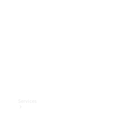
Banden &
wielen
Accessoires
Collection-
artikelen
Voertuigonderhoud
Services