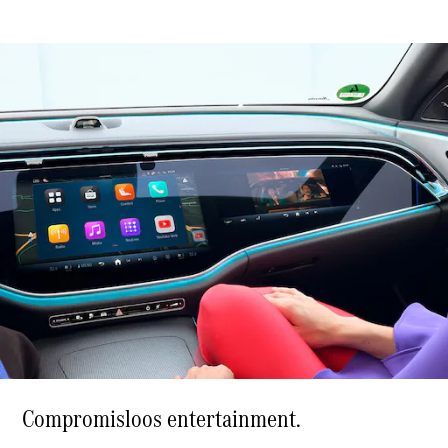
Mercedes-
Maybach
Nieuw
GLS SUV
G-Klasse
Elektrisch
Terreinwagen
G-Klasse
Terreinwagen
Configurator
Mercedes-
Benz Store
Estate
Alle Estates
CLA