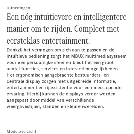
Limousine
E-Klasse
Uitrustingen
Een nóg intuïtievere en intelligentere
Limousine
S-Klasse
manier om te rijden. Compleet met
S-Klasse
Lang
eersteklas entertainment.
Mercedes-
Maybach S-
Dankzij het vermogen om zich aan te passen en de
Klasse
intuïtieve bediening zorgt het MBUX multimediasysteem
voor een persoonlijke sfeer en biedt het een groot
Configurator
aantal functies, services en interactiemogelijkheden.
Mercedes-
Het ergonomisch aangebrachte bestuurders- en
Benz Store
centrale display zorgen met uitgebreide informatie,
SUV
entertainment en rijassistentie voor een meeslepende
ervaring. Hierbij kunnen de displays verder worden
aangepast door middel van verschillende
weergavestijlen, standen en kleurenwerelden.
Alle SUVs
Modeloverzicht