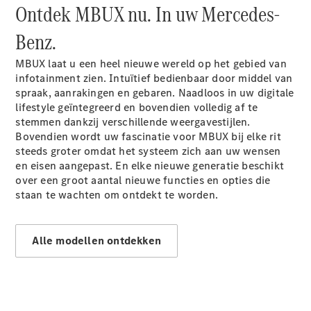
EQA
Elektrisch
Ontdek MBUX nu. In uw Mercedes-
EQE
Elektrisch
SUV
Benz.
EQS
Elektrisch
SUV
MBUX laat u een heel nieuwe wereld op het gebied van
Mercedes-
infotainment zien. Intuïtief bedienbaar door middel van
Maybach
spraak, aanrakingen en gebaren. Naadloos in uw digitale
Elektrisch
EQS SUV
lifestyle geïntegreerd en bovendien volledig af te
GLA
stemmen dankzij verschillende weergavestijlen.
GLA
Bovendien wordt uw fascinatie voor MBUX bij elke rit
Nieuw
GLA
steeds groter omdat het systeem zich aan uw wensen
Nieuw
Elektrisch
GLB
en eisen aangepast. En elke nieuwe generatie beschikt
Elektrisch
GLB
over een groot aantal nieuwe functies en opties die
GLC
staan te wachten om ontdekt te worden.
Elektrisch
GLC
GLC Coupé
GLE
Alle modellen ontdekken
GLE
Nieuw
GLE Coupé
GLE
Nieuw
Coupé
GLS
Nieuw