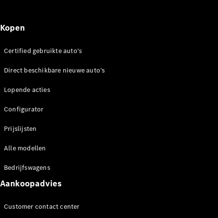
Alle
Hatchbacks
Kopen
A-Klasse
Hatchback
Certified gebruikte auto's
B-Klasse
Direct beschikbare nieuwe auto’s
Configurator
Mercedes-
Lopende acties
Benz Store
Configurator
Coupé
Prijslijsten
Alle modellen
Bedrijfswagens
Alle Coupés
Aankoopadvies
CLE Coupé
Mercedes-
Customer contact center
AMG GT