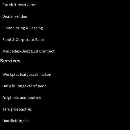
Coupé
Proefrit reserveren
Mercedes-
AMG GT
Dealer vinden
Nieuw
Elektrisch
4-Deurs
Coupé
Financiering & Leasing
Fleet & Corporate Sales
Configurator
Mercedes-
Mercedes-Benz B2B Connect
Benz Store
Services
Cabrio
Werkplaatsafspraak maken
Hulp bij ongeval of pech
Originele accessoires
Alle Cabrios
CLE Cabrio
Terugroepacties
Mercedes-
AMG SL
Handleidingen
Roadster