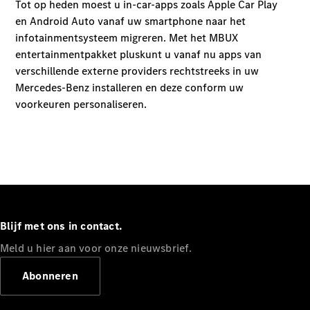
Shooting
Elektrisch
Brake
CLA
Shooting
Brake
C-Klasse
Estate
E-Klasse
Estate
E-Klasse
All-Terrain
Configurator
Mercedes-
Benz Store
Blijf met ons in contact.
Hatchback
Meld u hier aan voor onze nieuwsbrief.
Abonneren