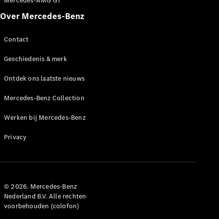
Mercedes-AMG GT
Benz Store
Over Mercedes-Benz
MPV
Contact
Geschiedenis & merk
Ontdek ons laatste nieuws
Alle MPVs
Mercedes-Benz Collection
EQV
Elektrisch
V-Klasse
Werken bij Mercedes-Benz
Configurator
Privacy
Mercedes-
Benz Store
Bedrijfswagens
© 2026. Mercedes-Benz
Nederland B.V. Alle rechten
voorbehouden (colofon)
Configurator