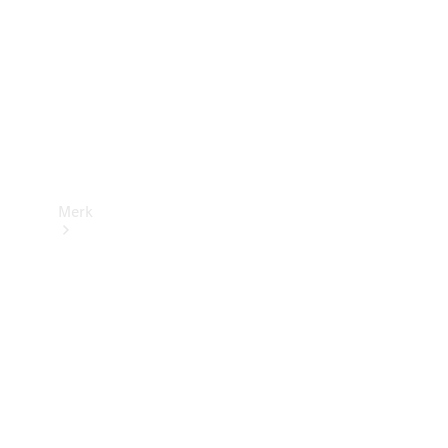
contact
Merk
Ontdek ons
laatste
nieuws
Over