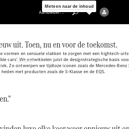
Meteen naar de inhoud
Aanbieder / Gegevensbescherming
euw uit. Toen, nu en voor de toekomst.
Aanbieder /
ke vormen en sensuele vlakken te zorgen met een hightech-uitst
Gegevensbescherming
ble cars'. We ontwikkelen juist de designstrategische basis vo
Modellen
iek. Zo ontwerpen we tijdloze iconen zoals de Mercedes-Benz 
et heden met producten zoals de S-Klasse en de EQS.
en."
Alle modellen
Nieuwe modellen
inden luxe elke keer weer opnieuw uit om