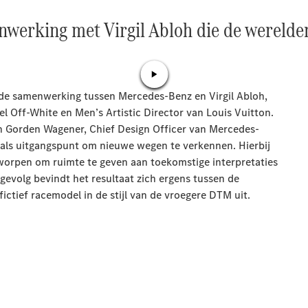
Limousine
E-Klasse
enwerking met Virgil Abloh die de wereld
Limousine
S-Klasse
S-Klasse
Lang
Mercedes-
Maybach S-
Klasse
Configurator
Mercedes-
Benz Store
SUV
Alle SUVs