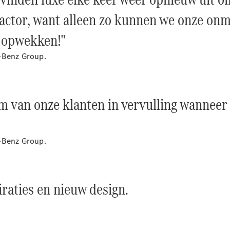
Elektrische modellen
Plug-in Hybrid modellen
ctor, want alleen zo kunnen we onze onmi
 opwekken!"
Limousine
s-Benz Group.
m van onze klanten in vervulling wannee
Alle
Limousine
CLA
Elektrisch
s-Benz Group.
CLA
C-Klasse
Limousine
C-Klasse
raties en nieuw design.
Elektrisch
Limousine
EQE
Elektrisch
Limousine
EQS
Elektrisch