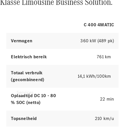
Klasse Limousine Business Solution.
Banden &
wielen
Ontdek simulatoren
Accessoires
Collection-
C 400 4MATIC
artikelen
Voertuigonderhoud
Vermogen
360 kW (489 pk)
Elektrisch bereik
761 km
Totaal verbruik
14,1 kWh/100km
(gecombineerd)
Services
Oplaadtijd DC 10 - 80
22 min
% SOC (netto)
Topsnelheid
210 km/u