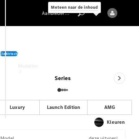
Meteen naar de inhoud
Aanbieder / Gegevensbescherming
C-Klasse Limousine Business
Solution
Aanbieder /
Elektrisch
Gegevensbescherming
deze uitvoering voor
Modellen
Series
Luxury
Launch Edition
AMG
Alle modellen
Kleuren
Nieuwe modellen
Model
deze uitvoering voor