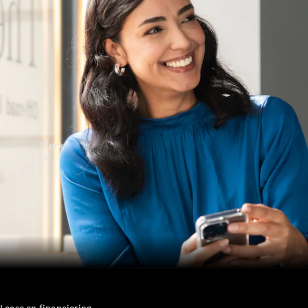
contact
Merk
Ontdek ons
laatste
nieuws
Over