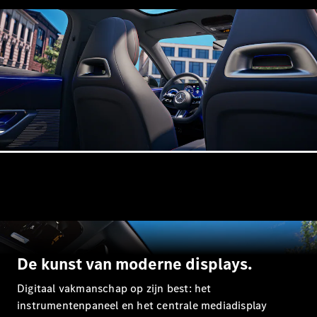
Shooting
Elektrisch
Brake
CLA
Shooting
Brake
C-Klasse
Estate
E-Klasse
Estate
E-Klasse
All-Terrain
Configurator
Mercedes-
Benz Store
Hatchback
De kunst van moderne displays.
Digitaal vakmanschap op zijn best: het
instrumentenpaneel en het centrale mediadisplay