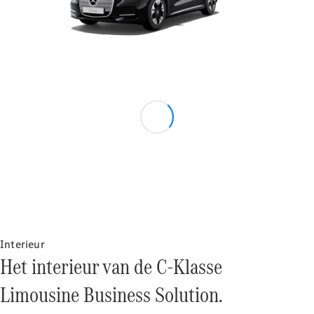
Benz Store
MPV
Alle MPVs
EQV
Elektrisch
V-Klasse
Configurator
Mercedes-
Benz Store
Interieur
Het interieur van de C-Klasse
Bedrijfswagens
Limousine Business Solution.
Configurator