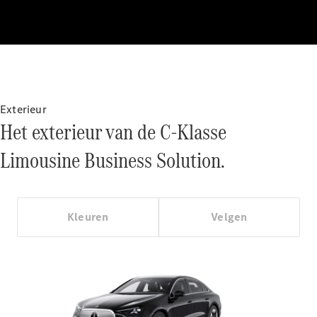
Mercedes-
Maybach SL
Monogram
Series
Configurator
Mercedes-
Exterieur
Benz Store
Het exterieur van de C-Klasse
Grand Limousine
Limousine Business Solution.
Kleuren
Velgen
VLE
Elektrisch
Configurator
Mercedes-