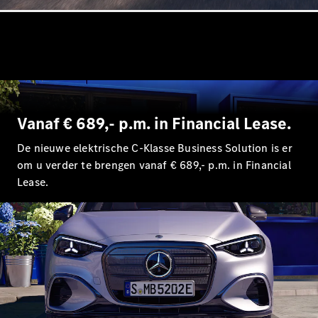
EQA
Elektrisch
EQE
Elektrisch
SUV
EQS
Elektrisch
SUV
Mercedes-
Maybach
Elektrisch
EQS SUV
Vanaf € 689,- p.m. in Financial Lease.
GLA
GLA
Nieuw
De nieuwe elektrische C-Klasse Business Solution is er
GLA
Nieuw
Elektrisch
om u verder te brengen vanaf € 689,- p.m. in Financial
GLB
Elektrisch
Lease.
GLB
GLC
Elektrisch
GLC
GLC Coupé
GLE
GLE
Nieuw
GLE Coupé
GLE
Nieuw
Coupé
GLS
Nieuw