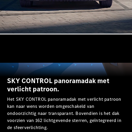
Mercedes-
Maybach
Nieuw
GLS SUV
G-Klasse
Elektrisch
Terreinwagen
G-Klasse
Terreinwagen
Configurator
Mercedes-
Benz Store
Estate
SKY CONTROL panoramadak met
verlicht patroon.
Het SKY CONTROL panoramadak met verlicht patroon
kan naar wens worden omgeschakeld van
ondoorzichtig naar transparant. Bovendien is het dak
Alle Estates
voorzien van 162 lichtgevende sterren, geïntegreerd in
CLA
de sfeerverlichting.