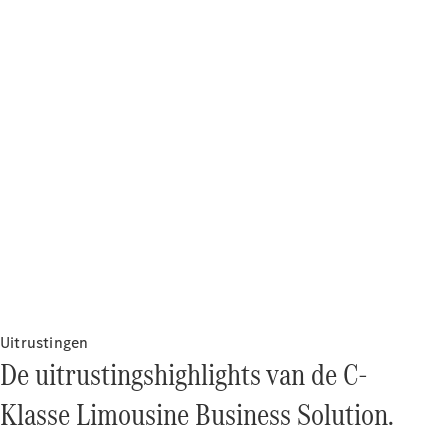
Direct
beschikbare
nieuwe
auto’s
Onze acties
Fleet,
Corporate &
Diplomatic
Sales
Certified
gebruikte
auto's
Uitrustingen
Configurator
De uitrustingshighlights van de C-
en prijzen
Prijslijsten &
Klasse Limousine Business Solution.
brochures
Boek een