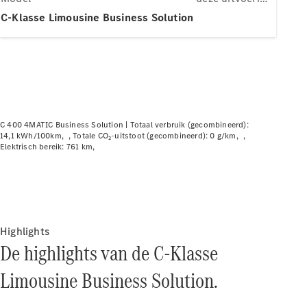
Elektrische modellen
Plug-in Hybrid modellen
C-Klasse Limousine Business Solution
Limousine
C 400 4MATIC Business Solution |
Totaal verbruik (gecombineerd):
14,1 kWh/100km
Totale CO₂-uitstoot (gecombineerd): 0 g/km
Elektrisch bereik: 761 km
Alle
Limousine
CLA
Elektrisch
CLA
C-Klasse
Limousine
Highlights
C-Klasse
De highlights van de C-Klasse
Elektrisch
Limousine
EQE
Limousine Business Solution.
Elektrisch
Limousine
EQS
Elektrisch