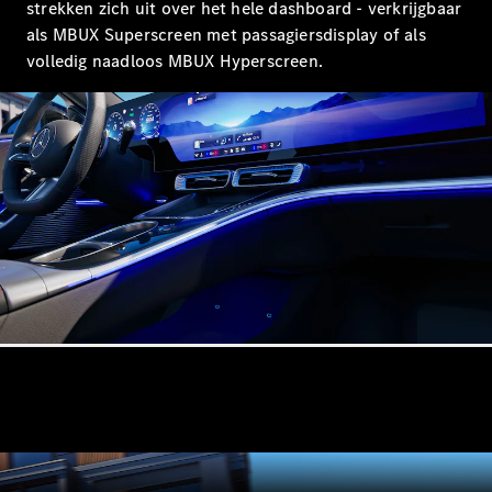
strekken zich uit over het hele dashboard - verkrijgbaar
Alle
als MBUX Superscreen met passagiersdisplay of als
Hatchbacks
volledig naadloos MBUX Hyperscreen.
A-Klasse
Hatchback
B-Klasse
Configurator
Mercedes-
Benz Store
Coupé
Alle Coupés
CLE Coupé
Mercedes-
AMG GT