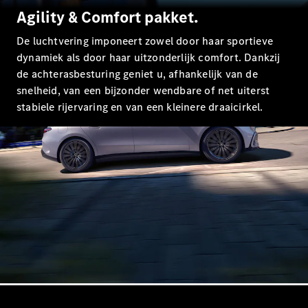
Coupé
Agility & Comfort pakket.
Mercedes-
AMG GT
De luchtvering imponeert zowel door haar sportieve
Nieuw
Elektrisch
4-Deurs
dynamiek als door haar uitzonderlijk comfort. Dankzij
Coupé
de achterasbesturing geniet u, afhankelijk van de
snelheid, van een bijzonder wendbare of net uiterst
Configurator
stabiele rijervaring en van een kleinere draaicirkel.
Mercedes-
Benz Store
Cabrio
Alle Cabrios
CLE Cabrio
Mercedes-
AMG SL
Roadster