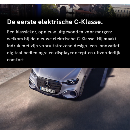
Limousine
E-Klasse
Limousine
S-Klasse
De eerste elektrische C-Klasse.
S-Klasse
Lang
Een klassieker, opnieuw uitgevonden voor morgen:
Mercedes-
welkom bij de nieuwe elektrische C-Klasse. Hij maakt
Maybach S-
indruk met zijn vooruitstrevend design, een innovatief
Klasse
digitaal bedienings- en displayconcept en uitzonderlijk
comfort.
Configurator
Mercedes-
Benz Store
SUV
Alle SUVs