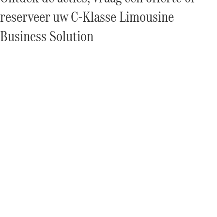
Seizoensspecials
Technologie
reserveer uw C-Klasse Limousine
en
innovaties
Business Solution
Autonoom
rijden
Rijassistentiesystemen
en veiligheid
MBUX
multimedia
Over-the-
air-updates
Design en