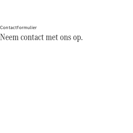
Werken bij
een
Mercedes-
Benz dealer
Contactformulier
Support en
Neem contact met ons op.
contact