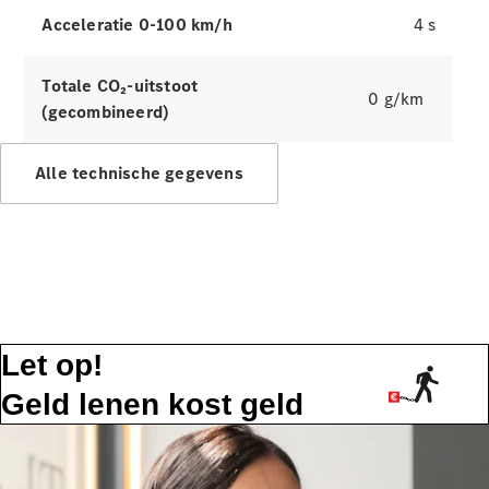
Acceleratie 0-100 km/h
4 s
Alle
services
Oplaadoplossingen
Totale CO₂-uitstoot
0 g/km
(gecombineerd)
Serviceafspraak
maken
Alle technische gegevens
Service en
reparatie
Hulp bij
pech en
schade
Verzekeringen
Let op!
Mercedes-
Benz apps
Geld lenen kost geld
Instructieboekjes
Support en