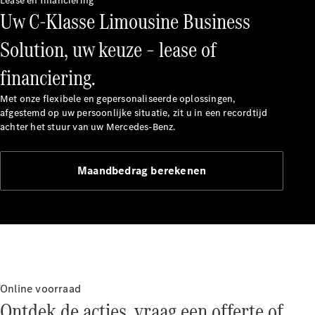
Lease en financiering
Mercedes-
Uw C-Klasse Limousine Business
Benz
Solution, uw keuze – lease of
financiering.
Met onze flexibele en gepersonaliseerde oplossingen,
afgestemd op uw persoonlijke situatie, zit u in een recordtijd
achter het stuur van uw Mercedes-Benz.
Over ons
Maandbedrag berekenen
Contact
opnemen
Mercedes-
Benz
Magazine
Mercedes-
AMG
Mercedes-
Online voorraad
MAYBACH
Ontdek de acties, vraag een offerte of