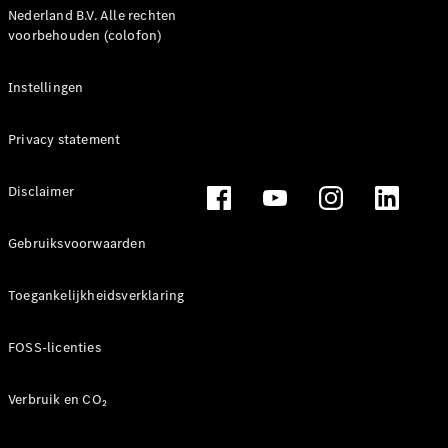
Mercedes-
Nederland B.V. Alle rechten
Maybach SL
voorbehouden (colofon)
Monogram
Series
Instellingen
Configurator
Privacy statement
Mercedes-
Benz Store
Grand Limousine
Disclaimer
Gebruiksvoorwaarden
Toegankelijkheidsverklaring
FOSS-licenties
VLE
Elektrisch
Verbruik en CO₂
Configurator
Mercedes-