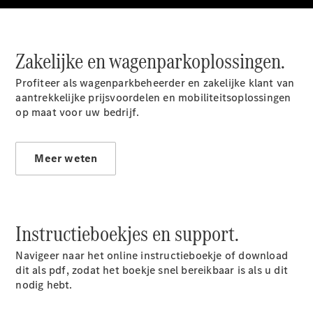
Limousine
E-Klasse
Limousine
S-Klasse
Zakelijke en wagenparkoplossingen.
S-Klasse
Lang
Profiteer als wagenparkbeheerder en zakelijke klant van
Mercedes-
aantrekkelijke prijsvoordelen en mobiliteitsoplossingen
Maybach S-
op maat voor uw bedrijf.
Klasse
Configurator
Meer weten
Mercedes-
Benz Store
SUV
Instructieboekjes en support.
Navigeer naar het online instructieboekje of download
dit als pdf, zodat het boekje snel bereikbaar is als u dit
nodig hebt.
Alle SUVs