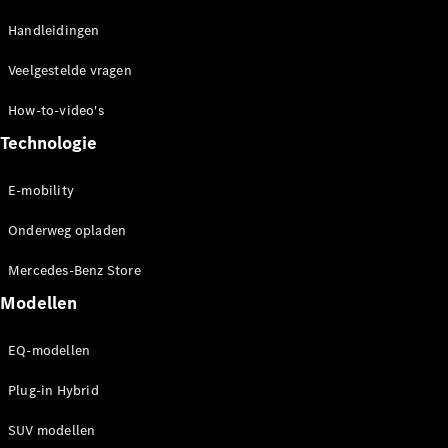
Alle
Handleidingen
Hatchbacks
A-Klasse
Veelgestelde vragen
Hatchback
B-Klasse
How-to-video's
Technologie
Configurator
Mercedes-
E-mobility
Benz Store
Coupé
Onderweg opladen
Mercedes-Benz Store
Modellen
EQ-modellen
Alle Coupés
Plug-in Hybrid
CLE Coupé
Mercedes-
SUV modellen
AMG GT