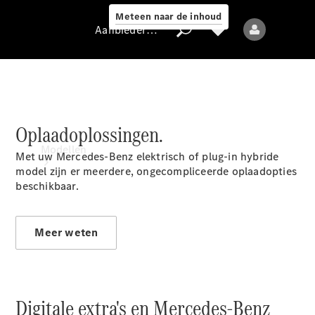
Meteen naar de inhoud
Aanbieder / Gegevensbescherming
Aanbieder /
Oplaadoplossingen.
Gegevensbescherming
Modellen
Met uw Mercedes-Benz elektrisch of plug-in hybride
model zijn er meerdere, ongecompliceerde oplaadopties
beschikbaar.
Meer weten
Alle modellen
Nieuwe modellen
Digitale extra's en Mercedes-Benz