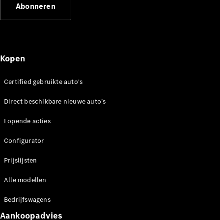
Abonneren
Mercedes-
Maybach
Nieuw
GLS SUV
G-Klasse
Elektrisch
Terreinwagen
Kopen
G-Klasse
Terreinwagen
Certified gebruikte auto's
Configurator
Direct beschikbare nieuwe auto’s
Mercedes-
Benz Store
Lopende acties
Estate
Configurator
Prijslijsten
Alle modellen
Bedrijfswagens
Alle Estates
CLA
Aankoopadvies