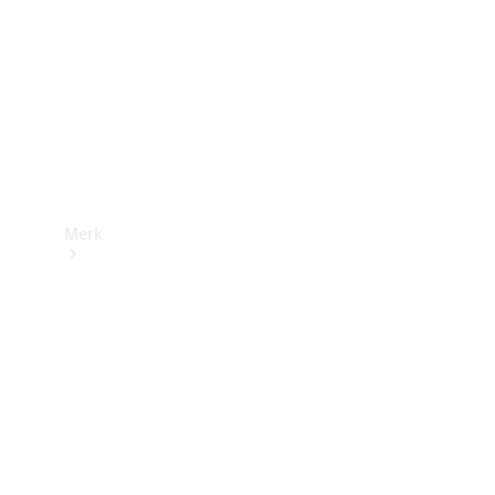
contact
Merk
Ontdek ons
laatste
nieuws
Over