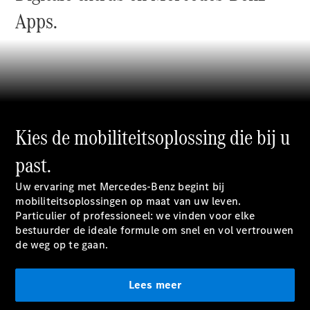
Elektrische modellen
Apps.
Plug-in Hybrid modellen
Limousine
Kies de mobiliteitsoplossing die bij u
Alle
past.
Limousine
CLA
Elektrisch
Uw ervaring met Mercedes-Benz begint bij
CLA
mobiliteitsoplossingen op maat van uw leven.
C-Klasse
Particulier of professioneel: we vinden voor elke
Limousine
bestuurder de ideale formule om snel en vol vertrouwen
C-Klasse
de weg op te gaan.
Elektrisch
Limousine
EQE
Elektrisch
Limousine
Lees meer
EQS
Elektrisch