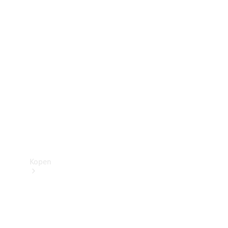
Mercedes-Benz Store
Kopen