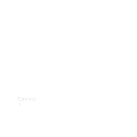
Banden &
wielen
Accessoires
Collection-
artikelen
Voertuigonderhoud
Services