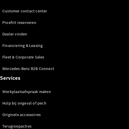
Shooting
Elektrisch
Brake
Customer contact center
CLA
Shooting
Proefrit reserveren
Brake
C-Klasse
Dealer vinden
Estate
E-Klasse
Financiering & Leasing
Estate
E-Klasse
Fleet & Corporate Sales
All-Terrain
Mercedes-Benz B2B Connect
Configurator
Services
Mercedes-
Benz Store
Werkplaatsafspraak maken
Hatchback
Hulp bij ongeval of pech
Originele accessoires
Terugroepacties