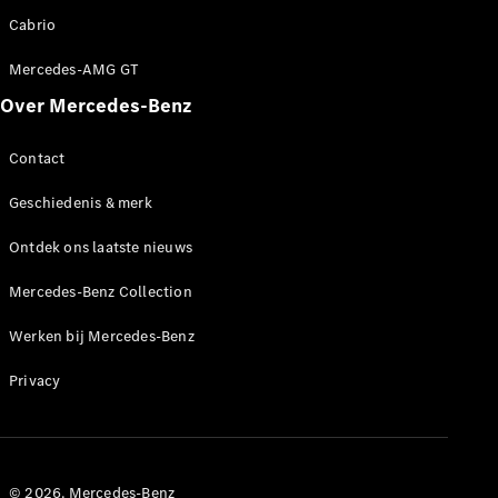
Coupé
Cabrio
Mercedes-
AMG GT
Nieuw
Elektrisch
Mercedes-AMG GT
4-Deurs
Coupé
Over Mercedes-Benz
Contact
Configurator
Mercedes-
Geschiedenis & merk
Benz Store
Cabrio
Ontdek ons laatste nieuws
Mercedes-Benz Collection
Werken bij Mercedes-Benz
Privacy
Alle Cabrios
CLE Cabrio
Mercedes-
AMG SL
Roadster
© 2026. Mercedes-Benz