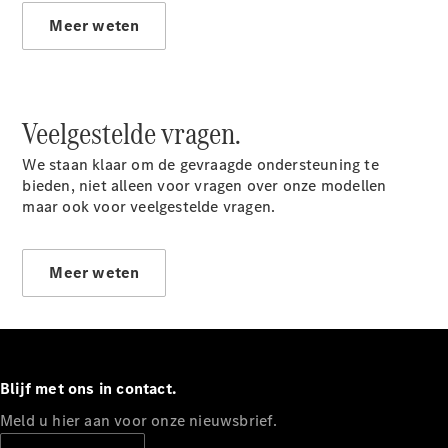
EQA
Elektrisch
Meer weten
EQE
Elektrisch
SUV
EQS
Elektrisch
SUV
Mercedes-
Veelgestelde vragen.
Maybach
Elektrisch
EQS SUV
We staan klaar om de gevraagde ondersteuning te
GLA
bieden, niet alleen voor vragen over onze modellen
GLA
Nieuw
maar ook voor veelgestelde vragen.
GLA
Nieuw
Elektrisch
GLB
Elektrisch
GLB
Meer weten
GLC
Elektrisch
GLC
GLC Coupé
GLE
GLE
Nieuw
GLE Coupé
Blijf met ons in contact.
GLE
Nieuw
Meld u hier aan voor onze nieuwsbrief.
Coupé
GLS
Nieuw