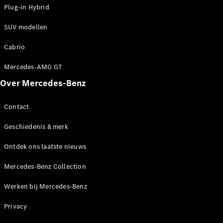
Shooting
Elektrisch
Plug-in Hybrid
Brake
CLA
SUV modellen
Shooting
Brake
Cabrio
C-Klasse
Estate
Mercedes-AMG GT
E-Klasse
Over Mercedes-Benz
Estate
E-Klasse
All-Terrain
Contact
Geschiedenis & merk
Configurator
Mercedes-
Ontdek ons laatste nieuws
Benz Store
Hatchback
Mercedes-Benz Collection
Werken bij Mercedes-Benz
Privacy