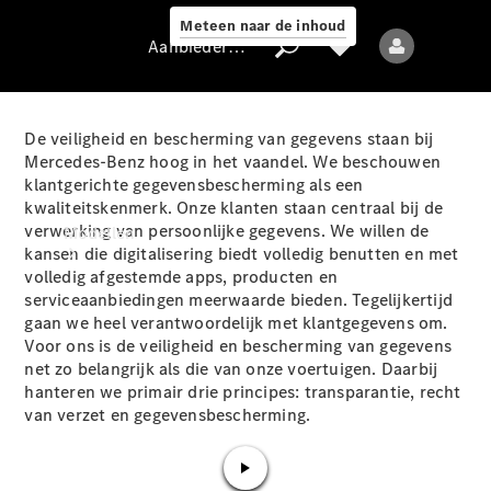
Meteen naar de inhoud
Aanbieder / Gegevensbescherming
De veiligheid en bescherming van gegevens staan bij
Mercedes-Benz hoog in het vaandel. We beschouwen
klantgerichte gegevensbescherming als een
Aanbieder /
kwaliteitskenmerk. Onze klanten staan centraal bij de
Gegevensbescherming
verwerking van persoonlijke gegevens. We willen de
Modellen
kansen die digitalisering biedt volledig benutten en met
volledig afgestemde apps, producten en
serviceaanbiedingen meerwaarde bieden. Tegelijkertijd
gaan we heel verantwoordelijk met klantgegevens om.
Voor ons is de veiligheid en bescherming van gegevens
net zo belangrijk als die van onze voertuigen. Daarbij
hanteren we primair drie principes: transparantie, recht
Alle modellen
van verzet en gegevensbescherming.
Nieuwe modellen