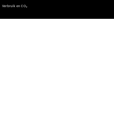
Coupé
Verbruik en CO₂
Mercedes-
AMG GT
Nieuw
Elektrisch
4-Deurs
Coupé
Configurator
Mercedes-
Benz Store
Cabrio
Alle Cabrios
CLE Cabrio
Mercedes-
AMG SL
Roadster