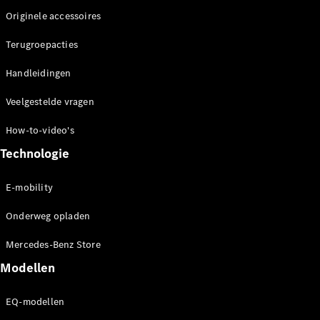
Mercedes-
Originele accessoires
Maybach
Nieuw
GLS SUV
Terugroepacties
G-Klasse
Elektrisch
Handleidingen
Terreinwagen
G-Klasse
Veelgestelde vragen
Terreinwagen
How-to-video's
Configurator
Technologie
Mercedes-
Benz Store
Estate
E-mobility
Onderweg opladen
Mercedes-Benz Store
Modellen
Alle Estates
EQ-modellen
CLA