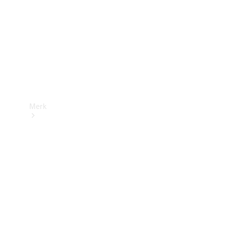
contact
Merk
Ontdek ons
laatste
nieuws
Over