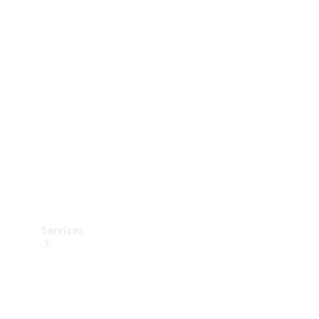
Banden &
wielen
Accessoires
Collection-
artikelen
Voertuigonderhoud
Services