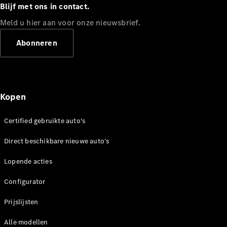
Limousine
Blijf met ons in contact.
E-Klasse
Meld u hier aan voor onze nieuwsbrief.
Limousine
S-Klasse
Abonneren
S-Klasse
Lang
Mercedes-
Maybach S-
Klasse
Kopen
Configurator
Certified gebruikte auto's
Mercedes-
Benz Store
Direct beschikbare nieuwe auto’s
SUV
Lopende acties
Configurator
Prijslijsten
Alle SUVs
Alle modellen