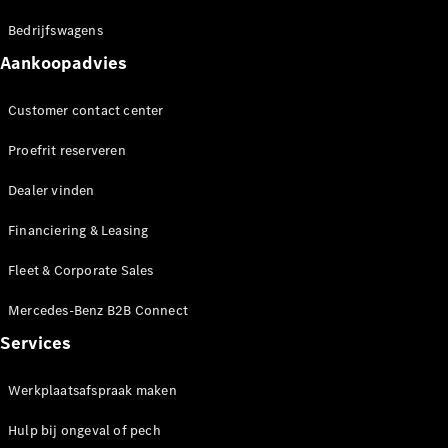
EQA
Elektrisch
EQE
Bedrijfswagens
Elektrisch
SUV
Aankoopadvies
EQS
Elektrisch
SUV
Mercedes-
Customer contact center
Maybach
Elektrisch
Proefrit reserveren
EQS SUV
GLA
Dealer vinden
GLA
Nieuw
GLA
Nieuw
Elektrisch
Financiering & Leasing
GLB
Elektrisch
GLB
Fleet & Corporate Sales
GLC
Elektrisch
GLC
Mercedes-Benz B2B Connect
GLC Coupé
Services
GLE
GLE
Nieuw
GLE Coupé
Werkplaatsafspraak maken
GLE
Nieuw
Coupé
Hulp bij ongeval of pech
GLS
Nieuw