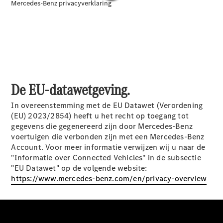
Elektrische modellen
Plug-in Hybrid modellen
Limousine
De EU-datawetgeving.
In overeenstemming met de EU Datawet (Verordening
Alle
(EU) 2023/2854) heeft u het recht op toegang tot
Limousine
gegevens die gegenereerd zijn door Mercedes-Benz
CLA
Elektrisch
voertuigen die verbonden zijn met een Mercedes-Benz
CLA
Account. Voor meer informatie verwijzen wij u naar de
C-Klasse
"Informatie over Connected Vehicles" in de subsectie
Limousine
"EU Datawet" op de volgende website:
C-Klasse
https://www.mercedes-benz.com/en/privacy-overview
Elektrisch
Limousine
EQE
Elektrisch
Limousine
EQS
Elektrisch