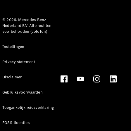
Alle
Hatchbacks
A-Klasse
© 2026. Mercedes-Benz
Nederland B.V. Alle rechten
Hatchback
voorbehouden (colofon)
B-Klasse
Instellingen
Configurator
Mercedes-
Benz Store
Privacy statement
Coupé
Disclaimer
Gebruiksvoorwaarden
Toegankelijkheidsverklaring
Alle Coupés
CLE Coupé
Mercedes-
FOSS-licenties
AMG GT