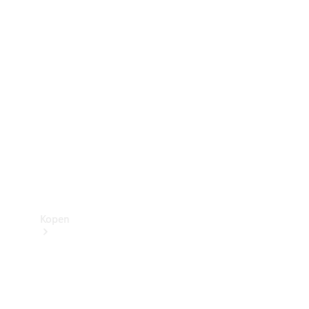
Mercedes-Benz Store
Kopen