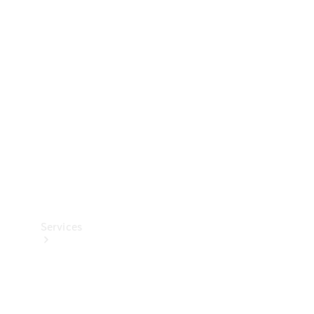
Banden &
wielen
Accessoires
Collection-
artikelen
Voertuigonderhoud
Services