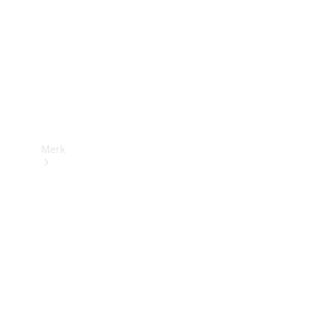
contact
Merk
Ontdek ons
laatste
nieuws
Over