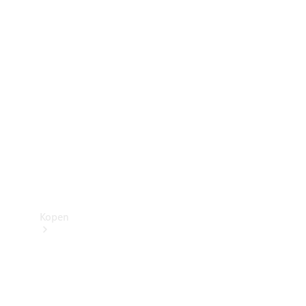
Mercedes-Benz Store
Kopen