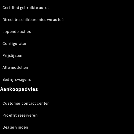
Elektrische modellen
Plug-in Hybrid modellen
Certified gebruikte auto's
Direct beschikbare nieuwe auto’s
Limousine
Lopende acties
Configurator
Prijslijsten
Alle
Alle modellen
Limousine
CLA
Elektrisch
Bedrijfswagens
CLA
Aankoopadvies
C-Klasse
Limousine
C-Klasse
Customer contact center
Elektrisch
Limousine
Proefrit reserveren
EQE
Elektrisch
Limousine
Dealer vinden
EQS
Elektrisch