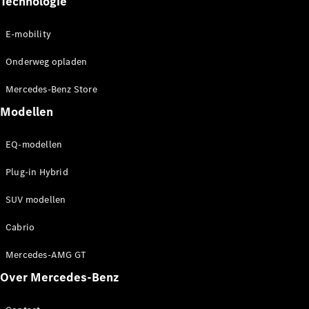
Technologie
EQA
Elektrisch
EQE
Elektrisch
SUV
E-mobility
EQS
Elektrisch
SUV
Onderweg opladen
Mercedes-
Mercedes-Benz Store
Maybach
Elektrisch
EQS SUV
Modellen
GLA
GLA
Nieuw
EQ-modellen
GLA
Nieuw
Elektrisch
GLB
Elektrisch
Plug-in Hybrid
GLB
GLC
Elektrisch
SUV modellen
GLC
GLC Coupé
Cabrio
GLE
GLE
Nieuw
Mercedes-AMG GT
GLE Coupé
Over Mercedes-Benz
GLE
Nieuw
Coupé
GLS
Nieuw