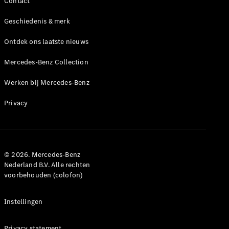
Contact
Mercedes-
Maybach
Geschiedenis & merk
Nieuw
GLS SUV
Ontdek ons laatste nieuws
G-Klasse
Elektrisch
Terreinwagen
Mercedes-Benz Collection
G-Klasse
Terreinwagen
Werken bij Mercedes-Benz
Configurator
Privacy
Mercedes-
Benz Store
Estate
© 2026. Mercedes-Benz
Nederland B.V. Alle rechten
voorbehouden (colofon)
Instellingen
Alle Estates
CLA
Privacy statement