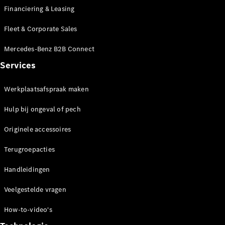
Limousine
Financiering & Leasing
E-Klasse
Limousine
Fleet & Corporate Sales
S-Klasse
S-Klasse
Mercedes-Benz B2B Connect
Lang
Services
Mercedes-
Maybach S-
Klasse
Werkplaatsafspraak maken
Hulp bij ongeval of pech
Configurator
Mercedes-
Originele accessoires
Benz Store
SUV
Terugroepacties
Handleidingen
Veelgestelde vragen
How-to-video's
Alle SUVs