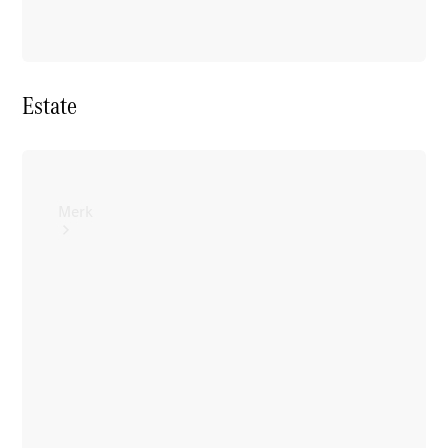
contact
Estate
Merk
Ontdek ons
laatste
nieuws
Over