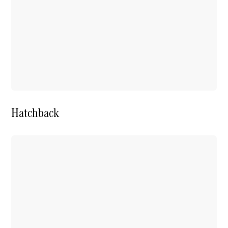
Seizoensspecials
Technologie
en
innovaties
Hatchback
Autonoom
rijden
Rijassistentiesystemen
en veiligheid
MBUX
multimedia
Over-the-
air-updates
Design en