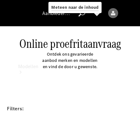
Meteen naar de inhoud
Aanbieder / Gegevensbescherming
Online proefritaanvraag
Aanbieder /
Ontdek ons gevarieerde
Gegevensbescherming
aanbod merken en modellen
Modellen
en vind de door u gewenste.
Filters:
Alle modellen
Nieuwe modellen