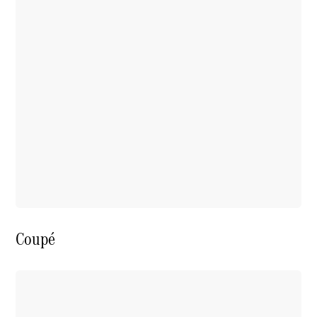
Werken bij
een
Mercedes-
Benz dealer
Support en
contact
Coupé