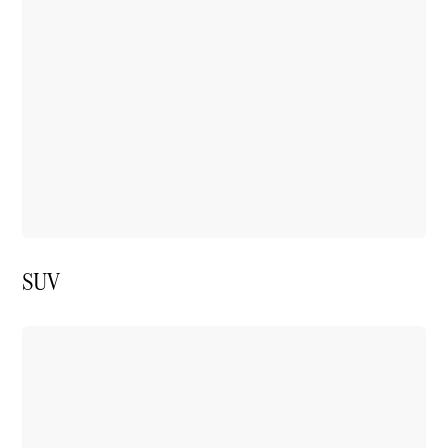
Alle
Hatchbacks
A-Klasse
Hatchback
B-Klasse
Configurator
Mercedes-
Benz Store
Coupé
SUV
Alle Coupés
CLE Coupé
Mercedes-
AMG GT