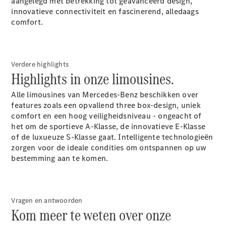
Seizoensspecials
aangelegd met betrekking tot geavanceerd design,
Technologie
innovatieve connectiviteit en fascinerend, alledaags
en
comfort.
innovaties
Verdere highlights
Highlights in onze limousines.
Alle limousines van Mercedes-Benz beschikken over
features zoals een opvallend three box-design, uniek
comfort en een hoog veiligheidsniveau - ongeacht of
het om de sportieve A-Klasse, de innovatieve E-Klasse
of de luxueuze S-Klasse gaat. Intelligente technologieën
Autonoom
zorgen voor de ideale condities om ontspannen op uw
rijden
bestemming aan te komen.
Rijassistentiesystemen
en veiligheid
MBUX
multimedia
Over-the-
Vragen en antwoorden
Kom meer te weten over onze
air-updates
Design en