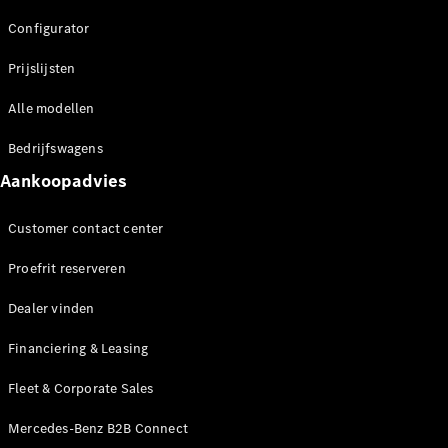
Werken bij
Configurator
een
Mercedes-
Prijslijsten
Benz dealer
Support en
Alle modellen
contact
Bedrijfswagens
Aankoopadvies
Customer contact center
Proefrit reserveren
Dealer vinden
Financiering & Leasing
Fleet & Corporate Sales
Mercedes-Benz B2B Connect