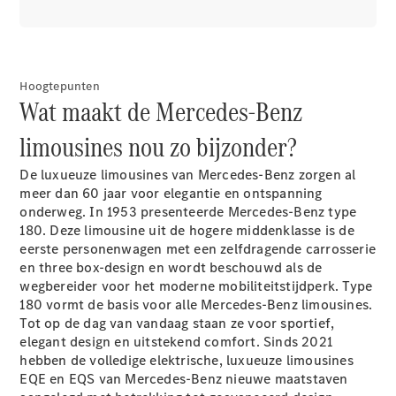
Mercedes-
Benz
Hoogtepunten
Wat maakt de Mercedes-Benz
limousines nou zo bijzonder?
De luxueuze limousines van Mercedes-Benz zorgen al
meer dan 60 jaar voor elegantie en ontspanning
Over ons
onderweg. In 1953 presenteerde Mercedes-Benz type
Contact
180. Deze limousine uit de hogere middenklasse is de
opnemen
eerste personenwagen met een zelfdragende carrosserie
Mercedes-
en three box-design en wordt beschouwd als de
Benz
wegbereider voor het moderne mobiliteitstijdperk. Type
Magazine
180 vormt de basis voor alle Mercedes-Benz limousines.
Mercedes-
Tot op de dag van vandaag staan ze voor sportief,
AMG
elegant design en uitstekend comfort. Sinds 2021
Mercedes-
hebben de volledige elektrische, luxueuze limousines
MAYBACH
EQE en EQS van Mercedes-Benz nieuwe maatstaven