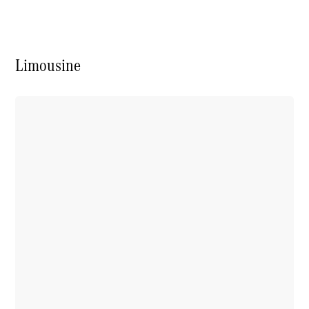
Elektrische modellen
Plug-in Hybrid modellen
Limousine
Limousine
Alle
Limousine
CLA
Elektrisch
CLA
C-Klasse
Limousine
C-Klasse
Elektrisch
Limousine
EQE
Elektrisch
Limousine
EQS
Elektrisch