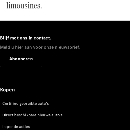
limousines.
concept
cars
Elektrische
mobiliteit
Duurzaamheid
Blijf met ons in contact.
Mercedes-
Meld u hier aan voor onze nieuwsbrief.
Benz
Nederland
Abonneren
Kopen
Certified gebruikte auto's
Direct beschikbare nieuwe auto’s
Werken bij
Mercedes-
Lopende acties
Benz