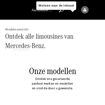
Meteen naar de inhoud
Aanbieder / Gegevensbescherming
Modeloverzicht
Ontdek alle limousines van
Aanbieder /
Mercedes-Benz.
Gegevensbescherming
Modellen
Onze modellen
Ontdek ons gevarieerde
aanbod merken en modellen
Alle modellen
en vind de door u gewenste.
Nieuwe modellen