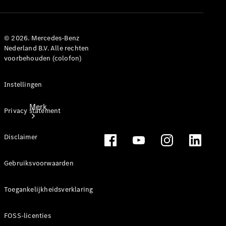
contact
© 2026. Mercedes-Benz
Nederland B.V. Alle rechten
voorbehouden (colofon)
Instellingen
Merk
Privacy statement
Disclaimer
Gebruiksvoorwaarden
Ontdek ons
Toegankelijkheidsverklaring
laatste
nieuws
FOSS-licenties
Over