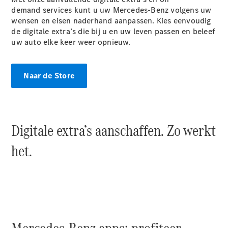
demand services kunt u uw Mercedes-Benz volgens uw
Alle
wensen en eisen naderhand aanpassen. Kies eenvoudig
Hatchbacks
de digitale extra’s die bij u en uw leven passen en beleef
A-Klasse
uw auto elke keer weer opnieuw.
Hatchback
B-Klasse
Naar de Store
Configurator
Mercedes-
Benz Store
Coupé
Digitale extra’s aanschaffen. Zo werkt
het.
Alle Coupés
CLE Coupé
Mercedes-
AMG GT