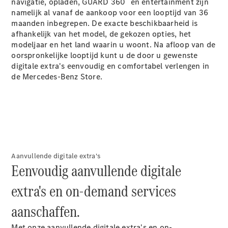
Shooting
navigatie, opladen, GUARD 360˚ en
entertainment
zijn
Elektrisch
Brake
namelijk al vanaf de aankoop voor een looptijd van 36
CLA
maanden inbegrepen. De exacte beschikbaarheid is
Shooting
afhankelijk van het model, de gekozen opties, het
Brake
modeljaar en het land waarin u woont. Na afloop van de
C-Klasse
oorspronkelijke looptijd kunt u de door u gewenste
Estate
digitale extra's eenvoudig en comfortabel verlengen in
E-Klasse
de Mercedes-Benz Store.
Estate
E-Klasse
All-Terrain
Configurator
Mercedes-
Aanvullende digitale extra's
Benz Store
Eenvoudig aanvullende digitale
Hatchback
extra's en on-demand services
aanschaffen.
Met onze aanvullende digitale extra's en on-