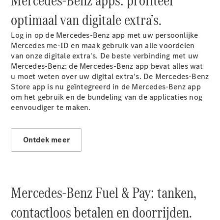
Mercedes-Benz apps: profiteer
Coupé
Mercedes-
optimaal van digitale extra’s.
AMG GT
Nieuw
Elektrisch
4-Deurs
Log in op de Mercedes-Benz app met uw persoonlijke
Coupé
Mercedes me-ID en maak gebruik van alle voordelen
van onze digitale
extra's
. De beste verbinding met uw
Mercedes-Benz: de Mercedes-Benz app bevat alles wat
Configurator
u moet weten over uw digital extra's. De Mercedes-Benz
Mercedes-
Store app is nu geïntegreerd in de Mercedes-Benz app
Benz Store
om het gebruik en de bundeling van de applicaties nog
Cabrio
eenvoudiger te maken.
Ontdek meer
Alle Cabrios
CLE Cabrio
Mercedes-Benz Fuel & Pay: tanken,
Mercedes-
AMG SL
contactloos betalen en doorrijden.
Roadster