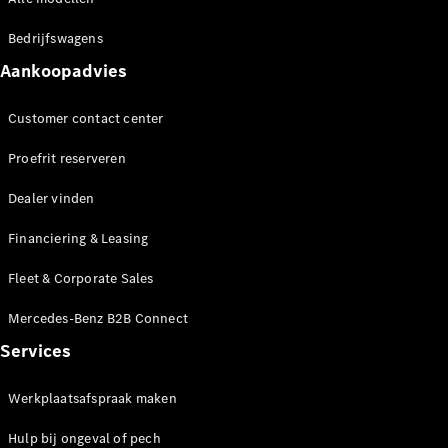
proefrit
Dealer
Bedrijfswagens
vinden
Leasing &
Aankoopadvies
Financiering
Customer contact center
Digitale
Proefrit reserveren
extra's
Servicecontracten
Dealer vinden
Onderdelen
&
Financiering & Leasing
accessoires
Fleet & Corporate Sales
Mercedes-Benz B2B Connect
Services
Werkplaatsafspraak maken
Hulp bij ongeval of pech