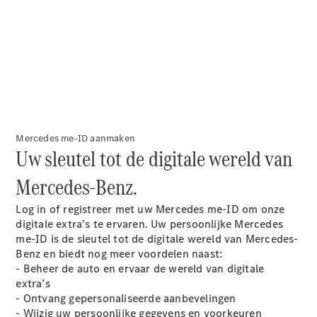
Limousine
E-Klasse
Limousine
S-Klasse
S-Klasse
Lang
Mercedes-
Maybach S-
Klasse
Mercedes me-ID aanmaken
Uw sleutel tot de digitale wereld van
Configurator
Mercedes-
Mercedes-Benz.
Benz Store
SUV
Log in of registreer met uw Mercedes me-ID om onze
digitale extra's te
ervaren
. Uw persoonlijke Mercedes
me-ID is de sleutel tot de digitale wereld van Mercedes-
Benz en biedt nog meer voordelen naast:
- Beheer de auto en ervaar de wereld van digitale
extra’s
- Ontvang gepersonaliseerde aanbevelingen
Alle SUVs
- Wijzig uw persoonlijke gegevens en voorkeuren