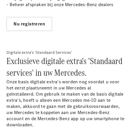
EQA
Elektrisch
- Beheer afspraken bij onze Mercedes-Benz dealers
EQE
Elektrisch
SUV
EQS
Nu registreren
Elektrisch
SUV
Mercedes-
Maybach
Elektrisch
EQS SUV
GLA
Digitale extra's 'Standaard Services'
GLA
Exclusieve digitale extra's 'Standaard
Nieuw
GLA
Nieuw
Elektrisch
GLB
services' in uw Mercedes.
Elektrisch
GLB
GLC
Onze basis digitale extra's worden nog voordat u voor
Elektrisch
GLC
het eerst plaatsneemt in uw Mercedes al
GLC Coupé
geïnstalleerd. Om gebruik te maken van de basis digitale
GLE
extra's, hoeft u alleen een Mercedes me-ID aan te
GLE
maken, akkoord te gaan met de gebruiksvoorwaarden,
Nieuw
GLE Coupé
uw Mercedes te koppelen aan uw Mercedes-Benz
GLE
account en de Mercedes-Benz app op uw smartphone te
Nieuw
Coupé
downloaden.
GLS
Nieuw