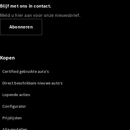
Blijf met ons in contact.
Direct
beschikbare
Meld u hier aan voor onze nieuwsbrief.
nieuwe
Abonneren
auto’s
Onze acties
Fleet,
Corporate &
Kopen
Diplomatic
Sales
Certified gebruikte auto's
Certified
gebruikte
Direct beschikbare nieuwe auto’s
auto's
Lopende acties
Configurator
Configurator
en prijzen
Prijslijsten &
Prijslijsten
brochures
Boek een
Alle modellen