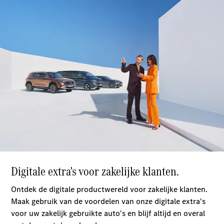
Benz Store
MPV
Alle MPVs
EQV
Elektrisch
V-Klasse
Configurator
Mercedes-
Benz Store
Bedrijfswagens
Configurator