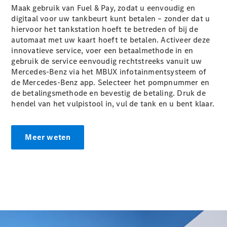
Mercedes-
Maak gebruik van Fuel & Pay, zodat u eenvoudig en
Maybach SL
digitaal voor uw tankbeurt kunt betalen – zonder dat u
Monogram
hiervoor het tankstation hoeft te betreden of bij de
Series
automaat met uw kaart hoeft te betalen. Activeer deze
innovatieve service, voer een betaalmethode in en
gebruik de service eenvoudig rechtstreeks vanuit uw
Configurator
Mercedes-Benz via het MBUX infotainmentsysteem of
Mercedes-
de Mercedes-Benz app. Selecteer het pompnummer en
Benz Store
de betalingsmethode en bevestig de betaling. Druk de
Grand Limousine
hendel van het vulpistool in, vul de tank en u bent klaar.
Meer weten
VLE
Elektrisch
Configurator
Mercedes-