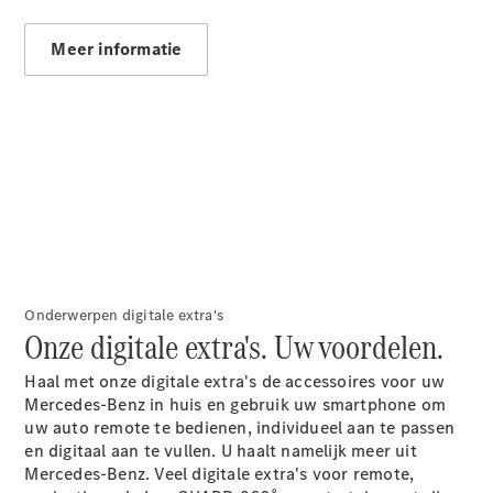
Mercedes-
Maybach
Nieuw
Meer informatie
GLS SUV
G-Klasse
Elektrisch
Terreinwagen
G-Klasse
Terreinwagen
Configurator
Mercedes-
Benz Store
Estate
Onderwerpen digitale extra's
Onze digitale extra's. Uw voordelen.
Haal met onze digitale extra's de accessoires voor uw
Mercedes-Benz in huis en gebruik uw smartphone om
uw auto remote te bedienen, individueel aan te passen
Alle Estates
en digitaal aan te vullen. U haalt namelijk meer uit
CLA
Mercedes-Benz. Veel digitale extra's voor remote,