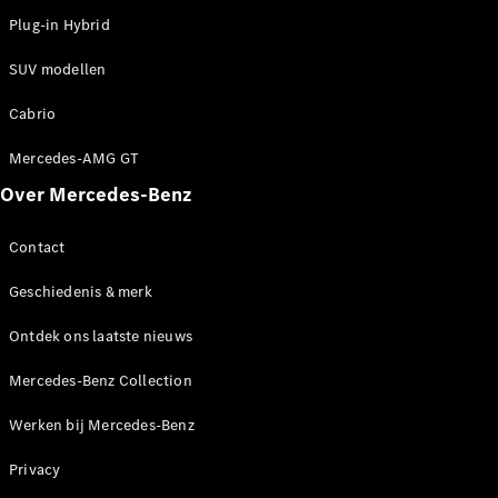
Plug-in Hybrid
Alle
services
SUV modellen
Oplaadoplossingen
Cabrio
Serviceafspraak
Mercedes-AMG GT
maken
Over Mercedes-Benz
Service en
reparatie
Hulp bij
Contact
pech en
schade
Geschiedenis & merk
Ontdek ons laatste nieuws
Verzekeringen
Mercedes-
Mercedes-Benz Collection
Benz apps
Instructieboekjes
Werken bij Mercedes-Benz
Privacy
Support en