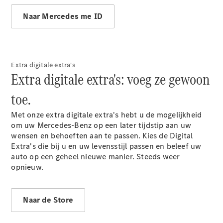
Elektrische modellen
Plug-in Hybrid modellen
Naar Mercedes me ID
Limousine
Extra digitale extra's
Extra digitale extra's: voeg ze gewoon
toe.
Alle
Met onze extra digitale extra's hebt u de mogelijkheid
Limousine
om uw Mercedes-Benz op een later tijdstip aan uw
CLA
Elektrisch
wensen en behoeften aan te passen. Kies de Digital
CLA
Extra's die bij u en uw levensstijl passen en beleef uw
C-Klasse
auto op een geheel nieuwe manier. Steeds weer
Limousine
opnieuw.
C-Klasse
Elektrisch
Limousine
EQE
Elektrisch
Naar de Store
Limousine
EQS
Elektrisch