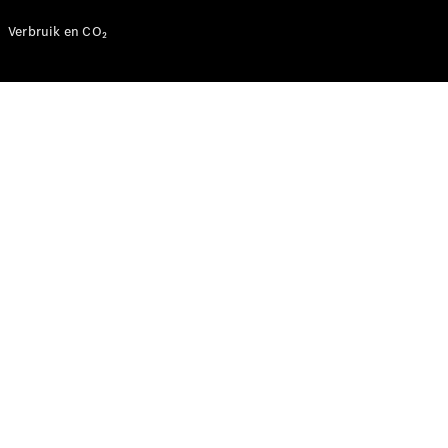
Mercedes-
Benz
Verbruik en CO₂
Over ons
Contact
opnemen
Mercedes-
Benz
Magazine
Mercedes-
AMG
Mercedes-
MAYBACH