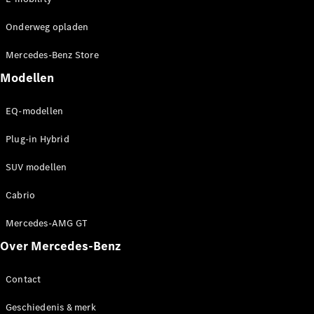
Shooting
Elektrisch
Brake
Onderweg opladen
CLA
Shooting
Mercedes-Benz Store
Brake
C-Klasse
Modellen
Estate
E-Klasse
EQ-modellen
Estate
E-Klasse
Plug-in Hybrid
All-Terrain
SUV modellen
Configurator
Cabrio
Mercedes-
Benz Store
Mercedes-AMG GT
Hatchback
Over Mercedes-Benz
Contact
Geschiedenis & merk