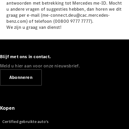
Limousine
antwoorden met betrekking tot Mercedes me-ID. Mocht
E-Klasse
u andere vragen of suggesties hebben, dan horen we dit
Limousine
graag per e-mail (me-connect.deu@cac.mercedes-
S-Klasse
benz.com) of telefoon (00800 9777 7777).
S-Klasse
We zijn u graag van dienst!
Lang
Mercedes-
Maybach S-
Klasse
Blijf met ons in contact.
Configurator
Meld u hier aan voor onze nieuwsbrief.
Mercedes-
Benz Store
Abonneren
SUV
Kopen
Certified gebruikte auto's
Alle SUVs