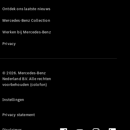
Alle
Ontdek ons laatste nieuws
Hatchbacks
A-Klasse
Mercedes-Benz Collection
Hatchback
B-Klasse
Werken bij Mercedes-Benz
Privacy
Configurator
Mercedes-
Benz Store
Coupé
© 2026. Mercedes-Benz
Nederland B.V. Alle rechten
voorbehouden (colofon)
Instellingen
Alle Coupés
CLE Coupé
Privacy statement
Mercedes-
AMG GT
Disclaimer