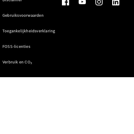
Coupé
Mercedes-
AMG GT
Gebruiksvoorwaarden
Nieuw
Elektrisch
4-Deurs
Coupé
Toegankelijkheidsverklaring
Configurator
FOSS-licenties
Mercedes-
Benz Store
Verbruik en CO₂
Cabrio
Alle Cabrios
CLE Cabrio
Mercedes-
AMG SL
Roadster