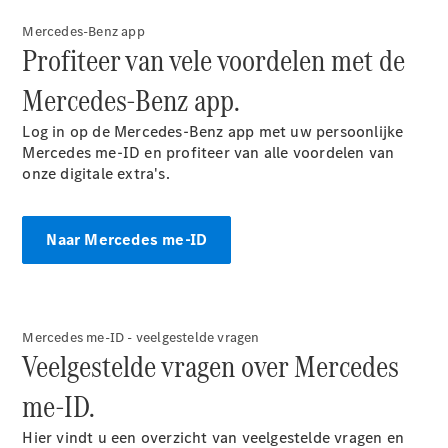
Elektrische modellen
Plug-in Hybrid modellen
Mercedes-Benz app
Profiteer van vele voordelen met de
Limousine
Mercedes-Benz app.
Log in op de Mercedes-Benz app met uw persoonlijke
Mercedes me-ID en profiteer van alle voordelen van
onze digitale extra's.
Alle
Naar Mercedes me-ID
Limousine
CLA
Elektrisch
CLA
C-Klasse
Limousine
Mercedes me-ID - veelgestelde vragen
C-Klasse
Veelgestelde vragen over Mercedes
Elektrisch
Limousine
EQE
me-ID.
Elektrisch
Limousine
EQS
Hier vindt u een overzicht van veelgestelde vragen en
Elektrisch