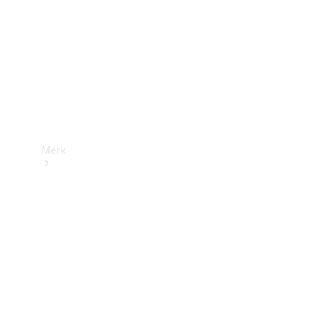
contact
Merk
Ontdek ons
laatste
nieuws
Over