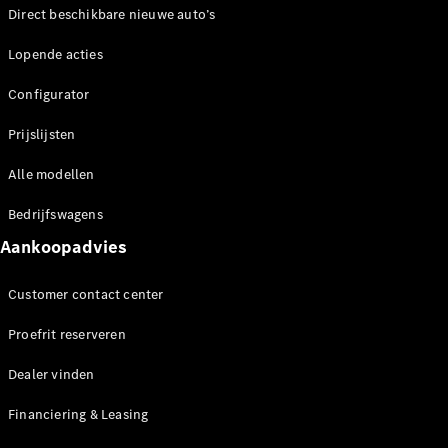
EQA
Elektrisch
Direct beschikbare nieuwe auto’s
EQE
Elektrisch
SUV
Lopende acties
EQS
Elektrisch
SUV
Configurator
Mercedes-
Maybach
Elektrisch
Prijslijsten
EQS SUV
GLA
Alle modellen
GLA
Nieuw
Bedrijfswagens
GLA
Nieuw
Elektrisch
GLB
Elektrisch
Aankoopadvies
GLB
GLC
Elektrisch
Customer contact center
GLC
GLC Coupé
Proefrit reserveren
GLE
GLE
Nieuw
Dealer vinden
GLE Coupé
GLE
Financiering & Leasing
Nieuw
Coupé
GLS
Nieuw