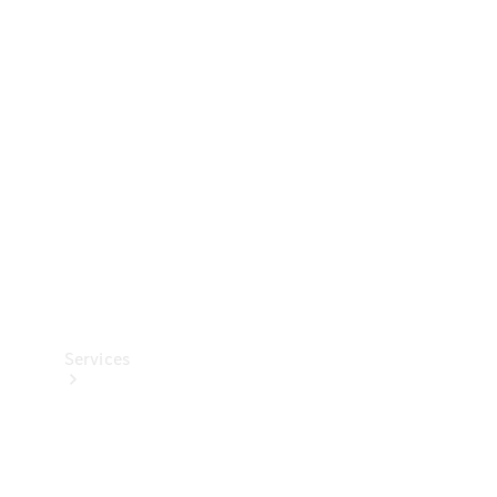
Banden &
wielen
Accessoires
Collection-
artikelen
Voertuigonderhoud
Services