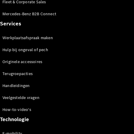
Fleet & Corporate Sales
Mercedes-
Maybach
Nieuw
Mercedes-Benz B2B Connect
GLS SUV
Services
G-Klasse
Elektrisch
Terreinwagen
G-Klasse
Werkplaatsafspraak maken
Terreinwagen
Hulp bij ongeval of pech
Configurator
Originele accessoires
Mercedes-
Benz Store
Terugroepacties
Estate
Handleidingen
Veelgestelde vragen
How-to-video's
Technologie
Alle Estates
CLA
E-mobility