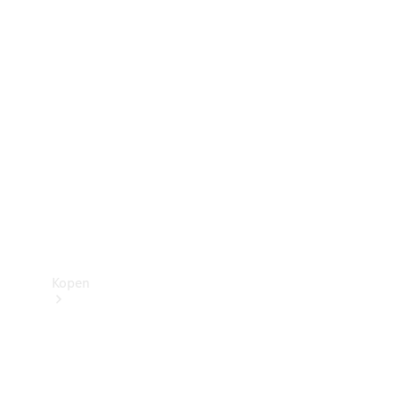
Mercedes-Benz Store
Kopen