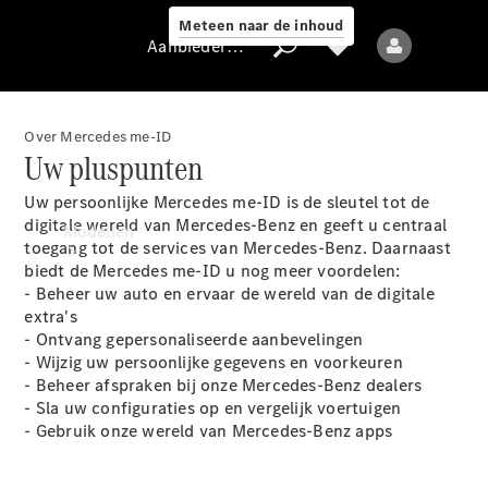
Meteen naar de inhoud
Aanbieder / Gegevensbescherming
Over Mercedes me-ID
Uw pluspunten
Aanbieder /
Uw persoonlijke Mercedes me-ID is de sleutel tot de
Gegevensbescherming
digitale wereld van Mercedes-Benz en geeft u centraal
Modellen
toegang tot de services van Mercedes-Benz. Daarnaast
biedt de Mercedes me-ID u nog meer voordelen:
- Beheer uw auto en ervaar de wereld van de digitale
extra's
- Ontvang gepersonaliseerde aanbevelingen
- Wijzig uw persoonlijke gegevens en voorkeuren
- Beheer afspraken bij onze Mercedes-Benz dealers
Alle modellen
- Sla uw configuraties op en vergelijk voertuigen
Nieuwe modellen
- Gebruik onze wereld van Mercedes-Benz apps