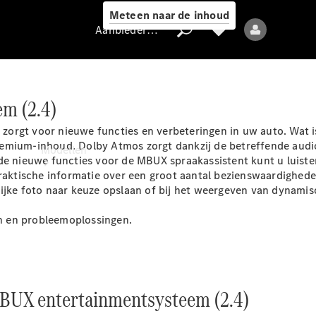
Meteen naar de inhoud
Aanbieder / Gegevensbescherming
m (2.4)
Aanbieder /
zorgt voor nieuwe functies en verbeteringen in uw auto. Wat 
Gegevensbescherming
remium-inhoud. Dolby Atmos zorgt dankzij de betreffende aud
Modellen
 de nieuwe functies voor de MBUX spraakassistent kunt u luist
 praktische informatie over een groot aantal bezienswaardighe
lijke foto naar keuze opslaan of bij het weergeven van dynamis
n en
probleemoplossingen.
Alle modellen
Nieuwe modellen
MBUX entertainmentsysteem (2.4)