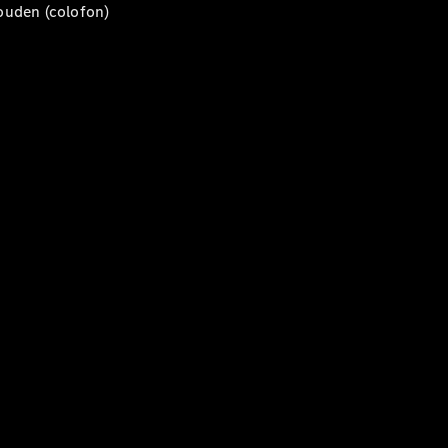
Coupé
ouden (colofon)
Mercedes-
AMG GT
Nieuw
Elektrisch
4-Deurs
Coupé
Configurator
Mercedes-
Benz Store
Cabrio
Alle Cabrios
CLE Cabrio
Mercedes-
AMG SL
Roadster