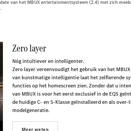
Elektrische modellen
update van het MBUX entertainmentsysteem (2.4) met zich meeb
Plug-in Hybrid modellen
.
Limousine
Alle
Limousine
CLA
Elektrisch
CLA
C-Klasse
Limousine
C-Klasse
Elektrisch
Limousine
EQE
Elektrisch
Limousine
EQS
Elektrisch