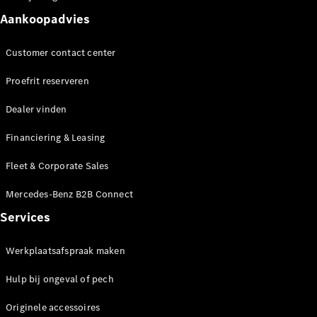
Seizoensspecials
Technologie
Aankoopadvies
en
innovaties
Customer contact center
Proefrit reserveren
Dealer vinden
Financiering & Leasing
Fleet & Corporate Sales
Autonoom
Mercedes-Benz B2B Connect
rijden
Services
Rijassistentiesystemen
en veiligheid
Werkplaatsafspraak maken
MBUX
multimedia
Hulp bij ongeval of pech
Over-the-
air-updates
Originele accessoires
Design en