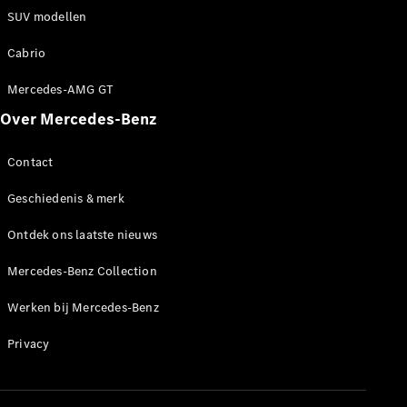
Werken bij
SUV modellen
een
Mercedes-
Cabrio
Benz dealer
Mercedes-AMG GT
Support en
contact
Over Mercedes-Benz
Contact
Geschiedenis & merk
Ontdek ons laatste nieuws
Mercedes-Benz Collection
Werken bij Mercedes-Benz
Privacy