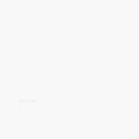
Banden &
wielen
Accessoires
Collection-
artikelen
Voertuigonderhoud
Services