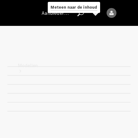
Meteen naar de inhoud
Aanbieder / Gegevensbescherming
Aanbieder /
Gegevensbescherming
Modellen
Alle modellen
Nieuwe modellen