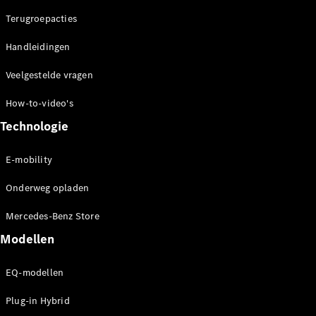
concept
Terugroepacties
cars
Elektrische
Handleidingen
mobiliteit
Duurzaamheid
Veelgestelde vragen
How-to-video's
Mercedes-
Benz
Technologie
Nederland
E-mobility
Onderweg opladen
Mercedes-Benz Store
Modellen
EQ-modellen
Werken bij
Mercedes-
Plug-in Hybrid
Benz