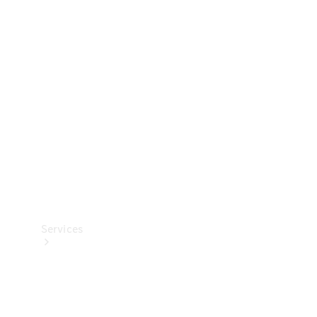
Banden &
wielen
Accessoires
Collection-
artikelen
Voertuigonderhoud
Services