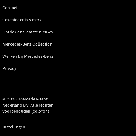
Benz Store
Contact
MPV
Geschiedenis & merk
Ontdek ons laatste nieuws
Mercedes-Benz Collection
Alle MPVs
Werken bij Mercedes-Benz
EQV
Elektrisch
V-Klasse
Privacy
Configurator
Mercedes-
Benz Store
© 2026. Mercedes-Benz
Nederland B.V. Alle rechten
voorbehouden (colofon)
Bedrijfswagens
Instellingen
Configurator