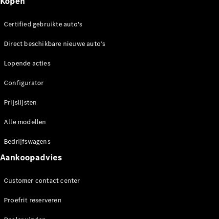
Kopen
Alle
Hatchbacks
Certified gebruikte auto's
A-Klasse
Hatchback
Direct beschikbare nieuwe auto’s
B-Klasse
Lopende acties
Configurator
Configurator
Mercedes-
Benz Store
Prijslijsten
Coupé
Alle modellen
Bedrijfswagens
Aankoopadvies
Customer contact center
Alle Coupés
CLE Coupé
Proefrit reserveren
Mercedes-
AMG GT