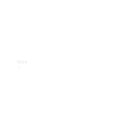
contact
Merk
Ontdek ons
laatste
nieuws
Over