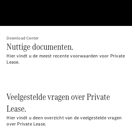
EQA
Elektrisch
EQE
Elektrisch
SUV
EQS
Elektrisch
SUV
Mercedes-
Download Center
Maybach
Elektrisch
Nuttige documenten.
EQS SUV
GLA
Hier vindt u de meest recente voorwaarden voor Private
GLA
Nieuw
Lease.
GLA
Nieuw
Elektrisch
GLB
Elektrisch
GLB
GLC
Elektrisch
GLC
Veelgestelde vragen over Private
GLC Coupé
GLE
Lease.
GLE
Nieuw
GLE Coupé
Hier vindt u deen overzicht van de veelgestelde vragen
GLE
Nieuw
over Private Lease.
Coupé
GLS
Nieuw