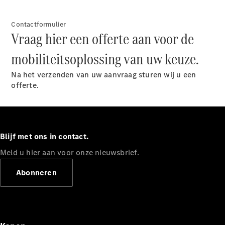
Shooting
Elektrisch
Brake
CLA
Contactformulier
Shooting
Vraag hier een offerte aan voor de
Brake
mobiliteitsoplossing van uw keuze.
C-Klasse
Estate
Na het verzenden van uw aanvraag sturen wij u een
E-Klasse
offerte.
Estate
E-Klasse
All-Terrain
Configurator
Blijf met ons in contact.
Mercedes-
Meld u hier aan voor onze nieuwsbrief.
Benz Store
Hatchback
Abonneren