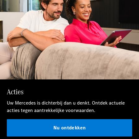
Limousine
E-Klasse
Limousine
S-Klasse
S-Klasse
Lang
Mercedes-
Maybach S-
Klasse
Configurator
Mercedes-
Benz Store
SUV
Alle SUVs