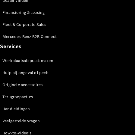
Dealer vinden
Coupé
Mercedes-
Financiering & Leasing
AMG GT
Nieuw
Elektrisch
4-Deurs
Fleet & Corporate Sales
Coupé
Mercedes-Benz B2B Connect
Configurator
Services
Mercedes-
Benz Store
Werkplaatsafspraak maken
Cabrio
Hulp bij ongeval of pech
Originele accessoires
Terugroepacties
Alle Cabrios
Handleidingen
CLE Cabrio
Mercedes-
Veelgestelde vragen
AMG SL
Roadster
How-to-video's