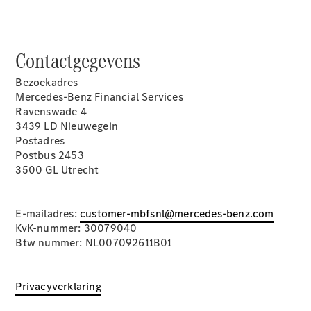
Mercedes-
Maybach
Nieuw
GLS SUV
Contactgegevens
G-Klasse
Elektrisch
Terreinwagen
Bezoekadres
G-Klasse
Mercedes-Benz Financial Services
Terreinwagen
Ravenswade 4
3439 LD Nieuwegein
Configurator
Postadres
Mercedes-
Postbus 2453
Benz Store
3500 GL Utrecht
Estate
E-mailadres:
customer-mbfsnl@mercedes-benz.com
KvK-nummer: 30079040
Btw nummer: NL007092611B01
Alle Estates
Privacyverklaring
CLA