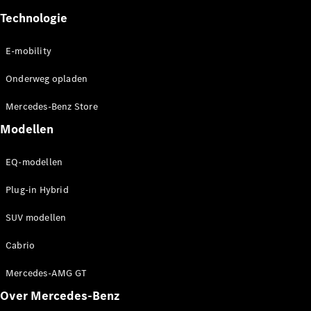
Mercedes-
Technologie
Maybach SL
Monogram
Series
E-mobility
Onderweg opladen
Configurator
Mercedes-
Mercedes-Benz Store
Benz Store
Modellen
Grand Limousine
EQ-modellen
Plug-in Hybrid
SUV modellen
Cabrio
VLE
Elektrisch
Mercedes-AMG GT
Configurator
Over Mercedes-Benz
Mercedes-