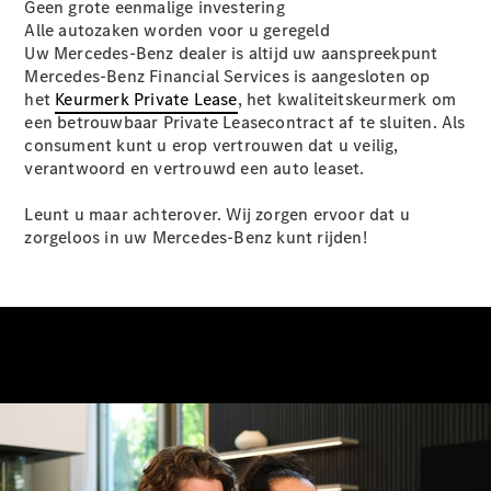
Elektrische modellen
Geen grote eenmalige investering
Plug-in Hybrid modellen
Alle autozaken worden voor u geregeld
Uw Mercedes-Benz dealer is altijd uw aanspreekpunt
Mercedes-Benz Financial Services is aangesloten op
Limousine
het
Keurmerk Private Lease
, het kwaliteitskeurmerk om
een betrouwbaar Private Leasecontract af te sluiten. Als
consument kunt u erop vertrouwen dat u veilig,
verantwoord en vertrouwd een auto leaset.
Leunt u maar achterover. Wij zorgen ervoor dat u
zorgeloos in uw Mercedes-Benz kunt rijden!
Alle
Limousine
CLA
Elektrisch
CLA
C-Klasse
Limousine
C-Klasse
Elektrisch
Limousine
EQE
Elektrisch
Limousine
EQS
Elektrisch