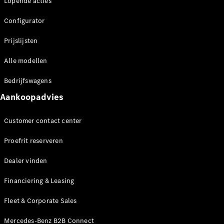
Elektrische modellen
Lopende acties
Plug-in Hybrid modellen
Configurator
Limousine
Prijslijsten
Alle modellen
Bedrijfswagens
Aankoopadvies
Alle
Limousine
Customer contact center
CLA
Elektrisch
Proefrit reserveren
CLA
C-Klasse
Dealer vinden
Limousine
C-Klasse
Elektrisch
Financiering & Leasing
Limousine
EQE
Elektrisch
Fleet & Corporate Sales
Limousine
EQS
Mercedes-Benz B2B Connect
Elektrisch