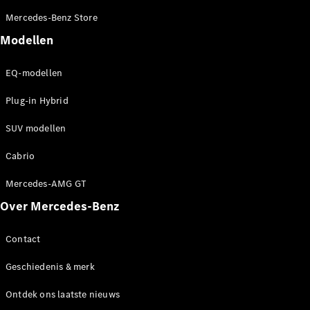
EQA
Elektrisch
Mercedes-Benz Store
EQE
Elektrisch
SUV
Modellen
EQS
Elektrisch
SUV
EQ-modellen
Mercedes-
Maybach
Elektrisch
Plug-in Hybrid
EQS SUV
GLA
SUV modellen
GLA
Nieuw
GLA
Nieuw
Elektrisch
Cabrio
GLB
Elektrisch
GLB
Mercedes-AMG GT
GLC
Elektrisch
Over Mercedes-Benz
GLC
GLC Coupé
GLE
Contact
GLE
Nieuw
GLE Coupé
Geschiedenis & merk
GLE
Nieuw
Coupé
Ontdek ons laatste nieuws
GLS
Nieuw