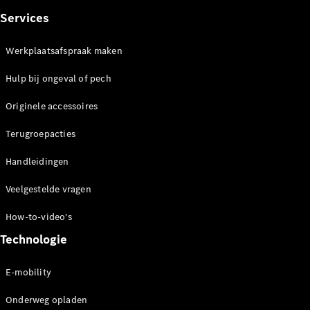
Limousine
E-Klasse
Services
Limousine
S-Klasse
Werkplaatsafspraak maken
S-Klasse
Lang
Hulp bij ongeval of pech
Mercedes-
Maybach S-
Originele accessoires
Klasse
Terugroepacties
Configurator
Handleidingen
Mercedes-
Benz Store
Veelgestelde vragen
SUV
How-to-video's
Technologie
E-mobility
Alle SUVs
Onderweg opladen