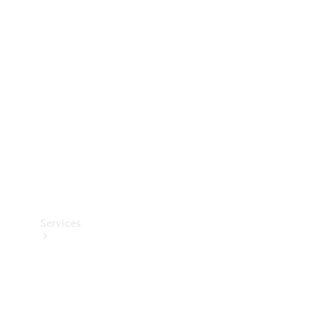
Banden &
wielen
Accessoires
Collection-
artikelen
Voertuigonderhoud
Services