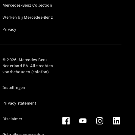
Mercedes-Benz Collection
Mercedes-
Maybach
Nieuw
Werken bij Mercedes-Benz
GLS SUV
G-Klasse
Elektrisch
Privacy
Terreinwagen
G-Klasse
Terreinwagen
© 2026. Mercedes-Benz
Configurator
Nederland B.V. Alle rechten
Mercedes-
voorbehouden (colofon)
Benz Store
Estate
Instellingen
Privacy statement
Disclaimer
Alle Estates
CLA
Gebruiksvoorwaarden