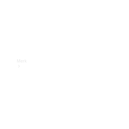
contact
Merk
Ontdek ons
laatste
nieuws
Over