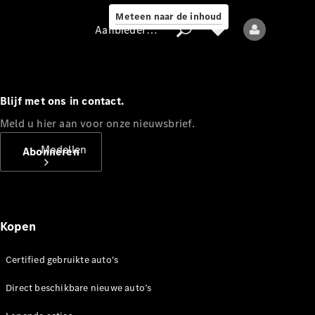
Meteen naar de inhoud
Aanbieder / Gegevensbescherming
Blijf met ons in contact.
Aanbieder /
Meld u hier aan voor onze nieuwsbrief.
Gegevensbescherming
Modellen
Abonneren
Kopen
Certified gebruikte auto's
Alle modellen
Nieuwe modellen
Direct beschikbare nieuwe auto’s