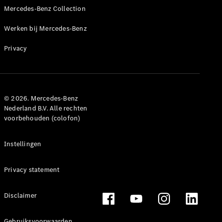
Mercedes-Benz Collection
Mercedes-
Maybach
Nieuw
Werken bij Mercedes-Benz
GLS SUV
G-Klasse
Elektrisch
Privacy
Terreinwagen
G-Klasse
Terreinwagen
© 2026. Mercedes-Benz
Configurator
Nederland B.V. Alle rechten
Mercedes-
voorbehouden (colofon)
Benz Store
Estate
Instellingen
Privacy statement
Disclaimer
Alle Estates
CLA
Gebruiksvoorwaarden