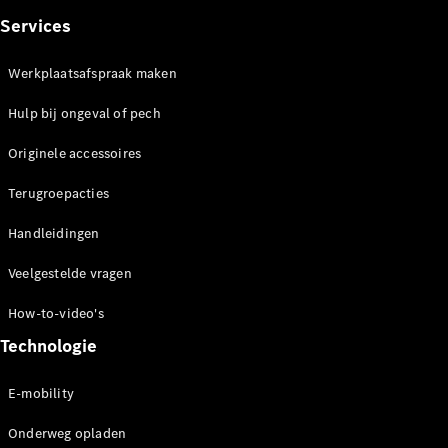
Limousine
E-Klasse
Services
Limousine
S-Klasse
Werkplaatsafspraak maken
S-Klasse
Lang
Hulp bij ongeval of pech
Mercedes-
Maybach S-
Originele accessoires
Klasse
Terugroepacties
Configurator
Handleidingen
Mercedes-
Benz Store
Veelgestelde vragen
SUV
How-to-video's
Technologie
E-mobility
Alle SUVs
Onderweg opladen