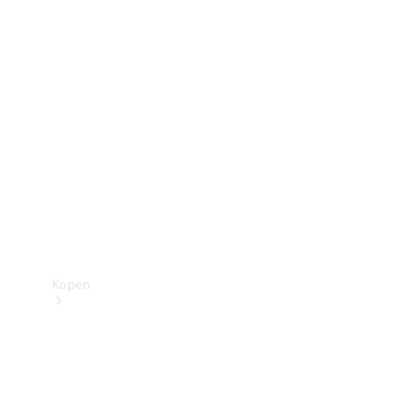
Mercedes-Benz Store
Kopen