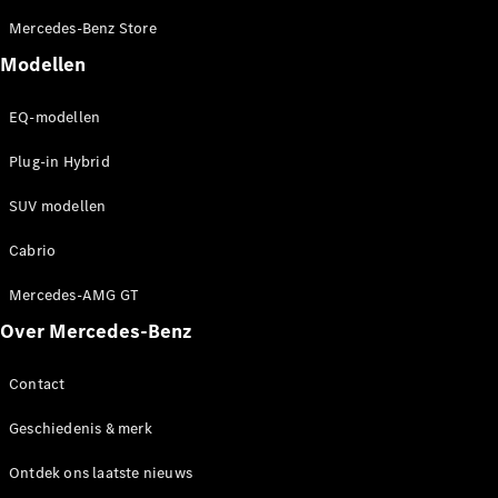
EQA
Elektrisch
Mercedes-Benz Store
EQE
Elektrisch
SUV
Modellen
EQS
Elektrisch
SUV
EQ-modellen
Mercedes-
Maybach
Elektrisch
Plug-in Hybrid
EQS SUV
GLA
SUV modellen
GLA
Nieuw
GLA
Nieuw
Elektrisch
Cabrio
GLB
Elektrisch
GLB
Mercedes-AMG GT
GLC
Elektrisch
Over Mercedes-Benz
GLC
GLC Coupé
GLE
Contact
GLE
Nieuw
GLE Coupé
Geschiedenis & merk
GLE
Nieuw
Coupé
Ontdek ons laatste nieuws
GLS
Nieuw