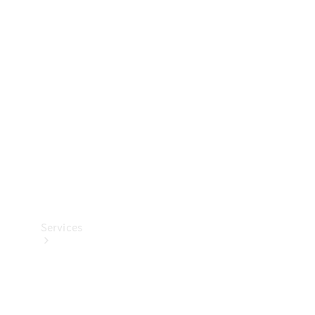
Banden &
wielen
Accessoires
Collection-
artikelen
Voertuigonderhoud
Services