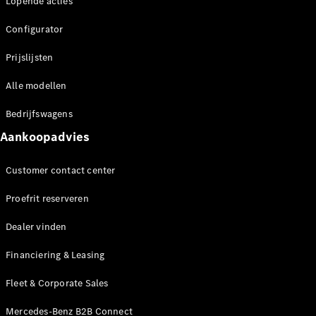
Elektrische modellen
Lopende acties
Plug-in Hybrid modellen
Configurator
Limousine
Prijslijsten
Alle modellen
Bedrijfswagens
Aankoopadvies
Alle
Limousine
Customer contact center
CLA
Elektrisch
Proefrit reserveren
CLA
C-Klasse
Dealer vinden
Limousine
C-Klasse
Elektrisch
Financiering & Leasing
Limousine
EQE
Elektrisch
Fleet & Corporate Sales
Limousine
EQS
Mercedes-Benz B2B Connect
Elektrisch