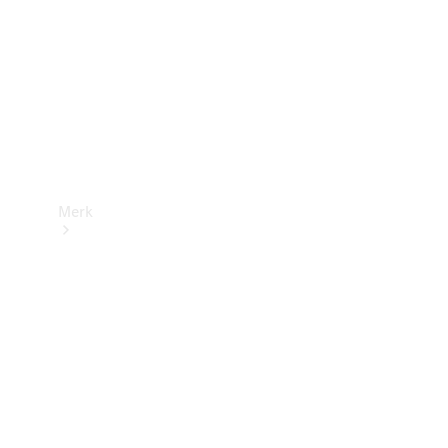
contact
Merk
Ontdek ons
laatste
nieuws
Over