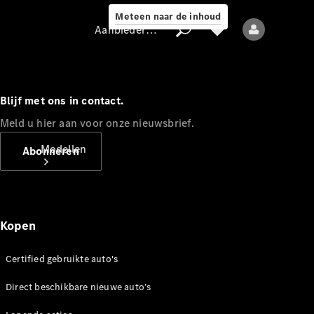
Meteen naar de inhoud
Aanbieder / Gegevensbescherming
Blijf met ons in contact.
Aanbieder /
Meld u hier aan voor onze nieuwsbrief.
Gegevensbescherming
Modellen
Abonneren
Kopen
Certified gebruikte auto's
Alle modellen
Nieuwe modellen
Direct beschikbare nieuwe auto’s