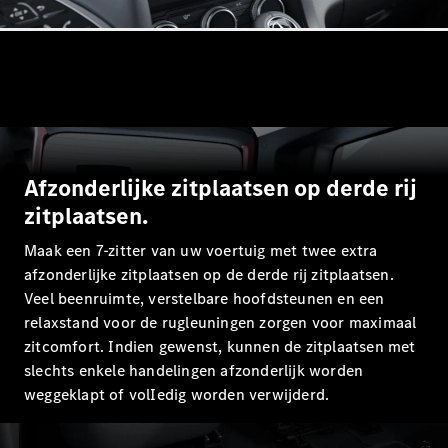
Elektrische modellen
Plug-in Hybrid modellen
Limousine
Afzonderlijke zitplaatsen op derde rij
zitplaatsen.
Alle
Limousine
Maak een 7-zitter van uw voertuig met twee extra
CLA
Elektrisch
afzonderlijke zitplaatsen op de derde rij zitplaatsen.
CLA
Veel beenruimte, verstelbare hoofdsteunen en een
C-Klasse
relaxstand voor de rugleuningen zorgen voor maximaal
Limousine
C-Klasse
zitcomfort. Indien gewenst, kunnen de zitplaatsen met
Elektrisch
Limousine
slechts enkele handelingen afzonderlijk worden
EQE
weggeklapt of volIedig worden verwijderd.
Elektrisch
Limousine
EQS
Elektrisch