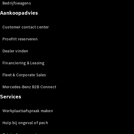
Mercedes-
Bedrijfswagens
Maybach SL
Aankoopadvies
Monogram
Series
Customer contact center
Configurator
Proefrit reserveren
Mercedes-
Benz Store
Dealer vinden
Grand Limousine
Financiering & Leasing
Fleet & Corporate Sales
Mercedes-Benz B2B Connect
Services
VLE
Elektrisch
Werkplaatsafspraak maken
Hulp bij ongeval of pech
Configurator
Mercedes-