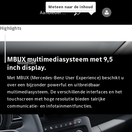
Meteen naar de inhoud
Aanbieder / Gegevensbescherming
Highlights
Aanbieder /
Gegevensbescherming
MBUX multimediasysteem met 9,5
Modellen
inch display.
Met MBUX (Mercedes-Benz User Experience) beschikt u
over een bijzonder powerful en uitbreidbaar
multimediasysteem. De verschillende interfaces en het
touchscreen met hoge resolutie bieden talrijke
communicatie- en infotainmentfuncties.
Alle modellen
Nieuwe modellen