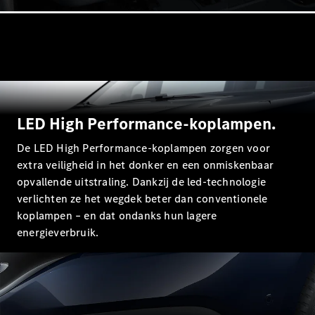
Limousine
E-Klasse
Limousine
S-Klasse
S-Klasse
Lang
Mercedes-
Maybach S-
Klasse
LED High Performance-koplampen.
De LED High Performance-koplampen zorgen voor
Configurator
extra veiligheid in het donker en een onmiskenbaar
Mercedes-
opvallende uitstraling. Dankzij de led-technologie
Benz Store
verlichten ze het wegdek beter dan conventionele
SUV
koplampen – en dat ondanks hun lagere
energieverbruik.
Alle SUVs