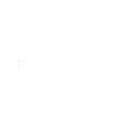
contact
Merk
Ontdek ons
laatste
nieuws
Over