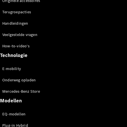
Originele accessoires
Benz Store
MPV
Terugroepacties
Handleidingen
Veelgestelde vragen
How-to-video's
Alle MPVs
Technologie
EQV
Elektrisch
V-Klasse
E-mobility
Configurator
Onderweg opladen
Mercedes-
Benz Store
Mercedes-Benz Store
Modellen
Bedrijfswagens
EQ-modellen
Configurator
Plug-in Hybrid