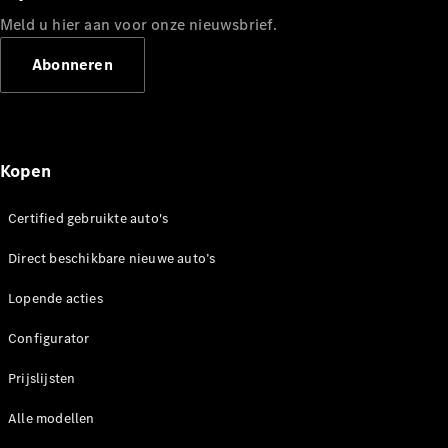
Coupé
Meld u hier aan voor onze nieuwsbrief.
Mercedes-
AMG GT
Nieuw
Elektrisch
Abonneren
4-Deurs
Coupé
Configurator
Mercedes-
Kopen
Benz Store
Cabrio
Certified gebruikte auto's
Direct beschikbare nieuwe auto’s
Lopende acties
Configurator
Alle Cabrios
CLE Cabrio
Prijslijsten
Mercedes-
AMG SL
Alle modellen
Roadster