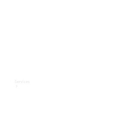
Banden &
wielen
Accessoires
Collection-
artikelen
Voertuigonderhoud
Services