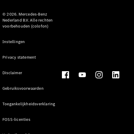
Direct
© 2026. Mercedes-Benz
beschikbare
Nederland B.V. Alle rechten
nieuwe
voorbehouden (colofon)
auto’s
Instellingen
Onze acties
Fleet,
Corporate &
Privacy statement
Diplomatic
Sales
Disclaimer
Certified
gebruikte
auto's
Gebruiksvoorwaarden
Configurator
Toegankelijkheidsverklaring
en prijzen
Prijslijsten &
FOSS-licenties
brochures
Boek een