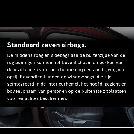
Mercedes-
Maybach
Nieuw
GLS SUV
G-Klasse
Elektrisch
Terreinwagen
G-Klasse
Standaard zeven airbags.
Terreinwagen
De middenairbag en sidebags aan de buitenzijde van de
Configurator
rugleuningen kunnen het bovenlichaam en bekken van
Mercedes-
de inzittenden voor beschermen bij een aandrijving van
Benz Store
opzij. Bovendien kunnen de windowbags, die zijn
Estate
geïntegreerd in de interieurhemel, het hoofd, gezicht en
bovenlichaam van personen op de buitenste zitplaatsen
voor en achter beschermen.
Alle Estates
CLA