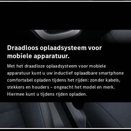
EQA
Elektrisch
EQE
Elektrisch
SUV
EQS
Elektrisch
SUV
Mercedes-
Maybach
Elektrisch
EQS SUV
Draadloos oplaadsysteem voor
GLA
mobiele apparatuur.
GLA
Nieuw
GLA
Nieuw
Elektrisch
Met het draadloze oplaadsysteem voor mobiele
GLB
Elektrisch
apparatuur kunt u uw inductief oplaadbare smartphone
GLB
comfortabel opladen tijdens het rijden: zonder kabels,
GLC
Elektrisch
stekkers en houders – ongeacht het model en merk.
GLC
GLC Coupé
Hiermee kunt u tijdens rijden opladen.
GLE
GLE
Nieuw
GLE Coupé
GLE
Nieuw
Coupé
GLS
Nieuw