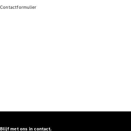
Contactformulier
Alle
Hatchbacks
A-Klasse
Hatchback
B-Klasse
Configurator
Mercedes-
Benz Store
Coupé
Alle Coupés
CLE Coupé
Mercedes-
AMG GT
Blijf met ons in contact.