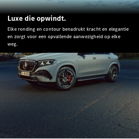
E-Klasse
Limousine
Luxe die opwindt.
S-Klasse
S-Klasse
Elke ronding en contour benadrukt kracht en elegantie
Lang
en zorgt voor een opvallende aanwezigheid op elke
Mercedes-
Maybach S-
weg.
Klasse
Configurator
Mercedes-
Benz Store
SUV
Alle SUVs
EQA
Elektrisch