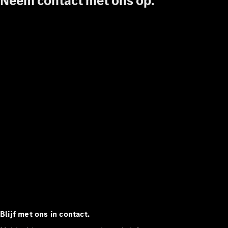
Neem contact met ons op.
contact
Blijf met ons in contact.