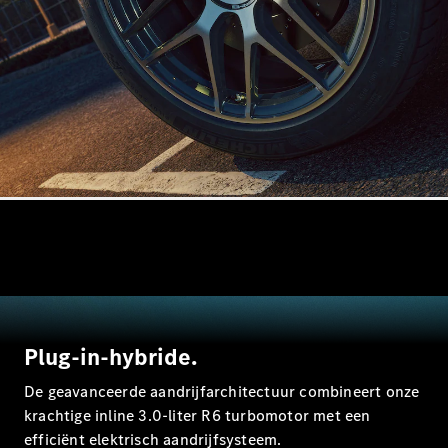
Brake
CLA
Shooting
Brake
C-Klasse
Estate
E-Klasse
Estate
E-Klasse
All-Terrain
Configurator
Mercedes-
Benz Store
Hatchback
Plug-in-hybride.
De geavanceerde aandrijfarchitectuur combineert onze
krachtige inline 3.0-liter R6 turbomotor met een
efficiënt elektrisch aandrijfsysteem.