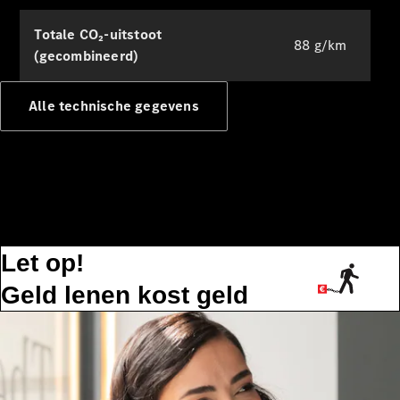
Oplaadoplossingen
Totale CO₂-uitstoot
88 g/km
Serviceafspraak
(gecombineerd)
maken
Service en
Alle technische gegevens
reparatie
Hulp bij
pech en
schade
Verzekeringen
Mercedes-
Benz apps
Let op!
Instructieboekjes
Geld lenen kost geld
Support en
contact