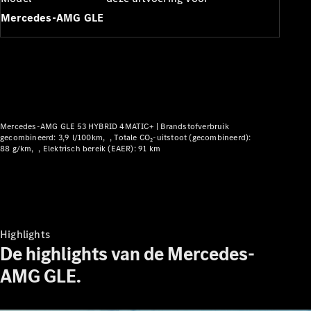
Plug-in Hybrid modellen
Mercedes-AMG GLE
Limousine
Mercedes-AMG GLE 53 HYBRID 4MATIC+ |
Brandstofverbruik
gecombineerd: 3,9 l/100km
Totale CO₂-uitstoot (gecombineerd):
Alle
88 g/km
Elektrisch bereik (EAER): 91 km
Limousine
CLA
Elektrisch
CLA
C-Klasse
Limousine
C-Klasse
Highlights
Elektrisch
Limousine
De highlights van de Mercedes-
EQE
AMG GLE.
Elektrisch
Limousine
EQS
Elektrisch
Limousine