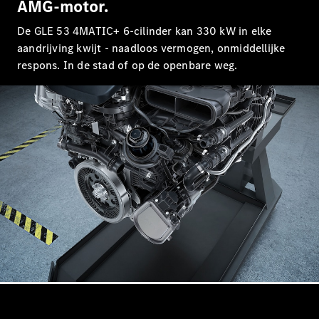
Mercedes-
AMG-motor.
AMG GT
Nieuw
Elektrisch
De GLE 53 4MATIC+ 6-cilinder kan 330 kW in elke
4-Deurs
Coupé
aandrijving kwijt - naadloos vermogen, onmiddellijke
respons. In de stad of op de openbare weg.
Configurator
Mercedes-
Benz Store
Cabrio
Alle Cabrios
CLE Cabrio
Mercedes-
AMG SL
Roadster
Mercedes-