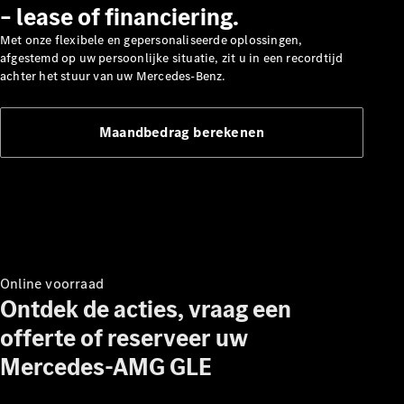
– lease of financiering.
Met onze flexibele en gepersonaliseerde oplossingen,
afgestemd op uw persoonlijke situatie, zit u in een recordtijd
achter het stuur van uw Mercedes-Benz.
Maandbedrag berekenen
Over ons
Contact
opnemen
Mercedes-
Benz
Magazine
Mercedes-
AMG
Online voorraad
Mercedes-
Ontdek de acties, vraag een
MAYBACH
Seizoensspecials
offerte of reserveer uw
Technologie
Mercedes-AMG GLE
en
innovaties