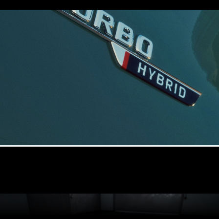
Alle
Hatchbacks
A-Klasse
Hatchback
B-Klasse
Configurator
Mercedes-
Benz Store
Coupé
Alle Coupés
CLE Coupé
Mercedes-
AMG GT
Coupé