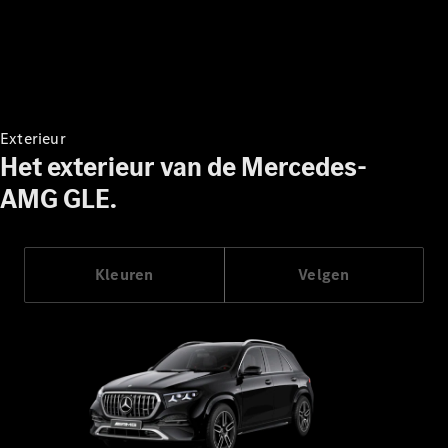
Maybach SL
Monogram
Series
Configurator
Mercedes-
Exterieur
Benz Store
Het exterieur van de Mercedes-
Grand Limousine
AMG GLE.
Kleuren
Velgen
VLE
Elektrisch
Configurator
Mercedes-
Benz Store
MPV