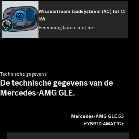
Leasing &
Wisselstroom laadsysteem (AC) tot 11
Financiering
kW
Eenvoudig laden: met het
Digitale
wisselstroom-laadsysteem kunt u uw
extra's
Servicecontracten
voertuig snel en eenvoudig laden tot 11
Onderdelen
kW (3-fase). Naast de wallbox thuis
&
kunt u uw voertuig ook aansluiten op
accessoires
een groot aantal openbare
laadstations.
Technische gegevens
De technische gegevens van de
Mercedes-AMG GLE.
Mercedes-AMG GLE 53
Banden &
HYBRID 4MATIC+
wielen
Accessoires