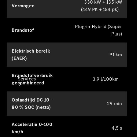
330 kW + 135 kW
Collection-
Vermogen
(449 PK + 184 pk)
artikelen
Voertuigonderhoud
Plug-in Hybrid (Super
Brandstof
Plus)
Elektrisch bereik
91 km
(EAER)
Brandstofverbruik
Services
3,9 l/100km
gecombineerd
Oplaadtijd DC 10 -
29 min
80 % SOC (netto)
Acceleratie 0-100
Alle
4,5 s
km/h
services