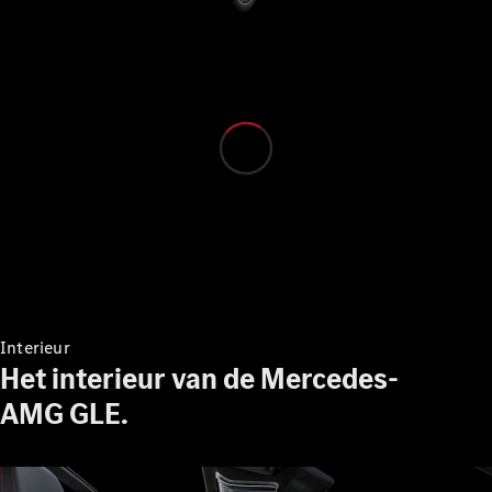
Alle MPVs
EQV
Elektrisch
V-Klasse
Configurator
Mercedes-
Benz Store
Interieur
Bedrijfswagens
Het interieur van de Mercedes-
AMG GLE.
Configurator
Mercedes-Benz Store