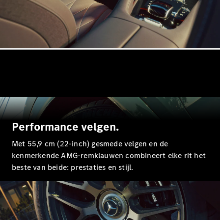
Mercedes-
Maybach
Nieuw
GLS SUV
G-Klasse
Elektrisch
Terreinwagen
G-Klasse
Terreinwagen
Configurator
Mercedes-
Benz Store
Estate
Performance velgen.
Met 55,9 cm (22-inch) gesmede velgen en de
kenmerkende AMG-remklauwen combineert elke rit het
beste van beide: prestaties en stijl.
Alle Estates
CLA
Shooting
Elektrisch