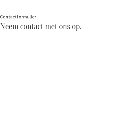
concept
cars
Elektrische
Contactformulier
mobiliteit
Neem contact met ons op.
Duurzaamheid
Mercedes-
Benz
Nederland
Werken bij
Mercedes-
Benz