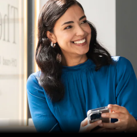
Alle
services
Oplaadoplossingen
Serviceafspraak
maken
Service en
reparatie
Hulp bij
pech en
schade
Verzekeringen
Mercedes-
Benz apps
Instructieboekjes
Support en