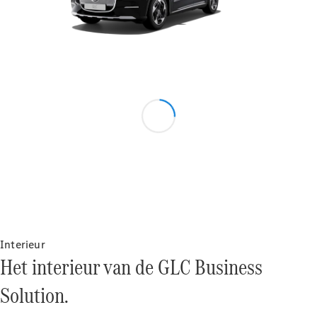
Mercedes-
Maybach SL
Monogram
Series
Configurator
Mercedes-
Benz Store
Grand Limousine
Interieur
Het interieur van de GLC Business
VLE
Elektrisch
Solution.
Configurator
Mercedes-