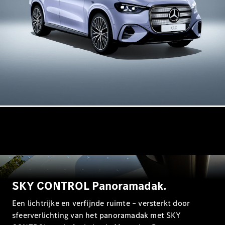
Mercedes-
Maybach
Nieuw
GLS SUV
G-Klasse
Elektrisch
Terreinwagen
G-Klasse
Terreinwagen
Configurator
Mercedes-
Benz Store
Estate
SKY CONTROL Panoramadak.
Een lichtrijke en verfijnde ruimte – versterkt door
Alle Estates
sfeerverlichting van het panoramadak met SKY
CLA