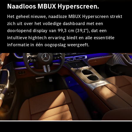
Naadloos MBUX Hyperscreen.
Alle
Hatchbacks
Het geheel nieuwe, naadloze MBUX Hyperscreen strekt
A-Klasse
zich uit over het volledige dashboard met een
Hatchback
doorlopend display van 99,3 cm (39,1"), dat een
B-Klasse
intuïtieve hightech ervaring biedt en alle essentiële
informatie in één oogopslag weergeeft.
Configurator
Mercedes-
Benz Store
Coupé
Alle Coupés
CLE Coupé
Mercedes-
AMG GT