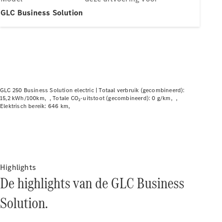
Elektrische modellen
Plug-in Hybrid modellen
GLC Business Solution
Limousine
GLC 250 Business Solution electric |
Totaal verbruik (gecombineerd):
15,2 kWh/100km
Totale CO₂-uitstoot (gecombineerd): 0 g/km
Elektrisch bereik: 646 km
Alle
Limousine
CLA
Elektrisch
CLA
C-Klasse
Limousine
Highlights
C-Klasse
De highlights van de GLC Business
Elektrisch
Limousine
EQE
Solution.
Elektrisch
Limousine
EQS
Elektrisch