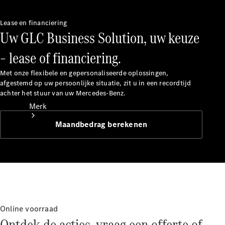
contact
Lease en financiering
Uw GLC Business Solution, uw keuze
– lease of financiering.
Met onze flexibele en gepersonaliseerde oplossingen,
afgestemd op uw persoonlijke situatie, zit u in een recordtijd
achter het stuur van uw Mercedes-Benz.
Merk
Maandbedrag berekenen
Ontdek ons
laatste
nieuws
Online voorraad
Over
Ontdek de acties, vraag een offerte of