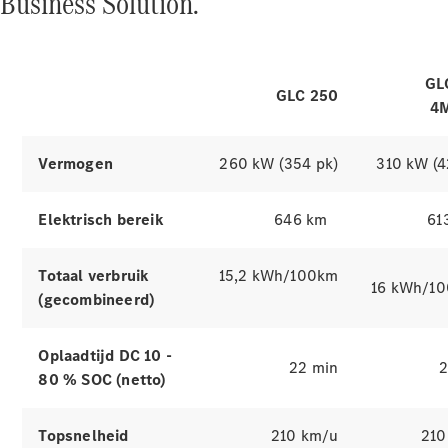
Business Solution.
proefrit
Dealer
vinden
Ontdek simulatoren
Leasing &
GL
Financiering
GLC 250
4
Digitale
Vermogen
260 kW (354 pk)
310 kW (4
extra's
Servicecontracten
Onderdelen
Elektrisch bereik
646 km
61
&
accessoires
Totaal verbruik
15,2 kWh/100km
16 kWh/1
(gecombineerd)
Oplaadtijd DC 10 -
22 min
2
80 % SOC (netto)
Topsnelheid
210 km/u
210