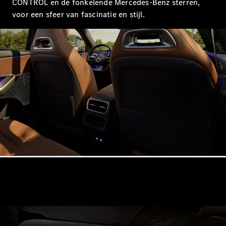
Shooting
CONTROL en de fonkelende Mercedes-Benz sterren,
Elektrisch
Brake
voor een sfeer van fascinatie en stijl.
CLA
Shooting
Brake
C-Klasse
Estate
E-Klasse
Estate
E-Klasse
All-Terrain
Configurator
Mercedes-
Benz Store
Hatchback