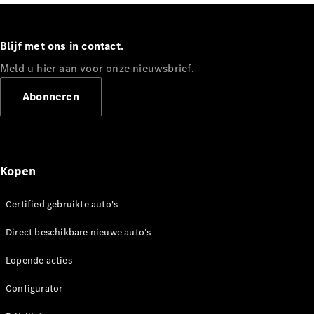
Werken bij
een
Mercedes-
Blijf met ons in contact.
Benz dealer
Meld u hier aan voor onze nieuwsbrief.
Support en
contact
Abonneren
Kopen
Certified gebruikte auto's
Direct beschikbare nieuwe auto’s
Lopende acties
Configurator