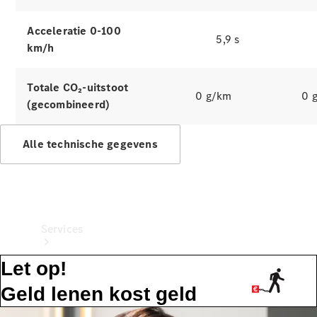
Banden &
wielen
Acceleratie 0-100
Accessoires
5,9 s
km/h
Collection-
artikelen
Voertuigonderhoud
Totale CO₂-uitstoot
0 g/km
0 
(gecombineerd)
Alle technische gegevens
Services
Let op!
Geld lenen kost geld