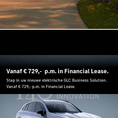
EQA
Elektrisch
EQE
Elektrisch
SUV
EQS
Elektrisch
SUV
Mercedes-
Maybach
Elektrisch
EQS SUV
GLA
GLA
Nieuw
GLA
Nieuw
Elektrisch
GLB
Elektrisch
GLB
Vanaf € 729,- p.m. in Financial Lease.
GLC
Elektrisch
GLC
Stap in uw nieuwe elektrische GLC Business Solution.
GLC Coupé
Vanaf € 729,- p.m. in Financial Lease.
GLE
GLE
Nieuw
GLE Coupé
GLE
Nieuw
Coupé
GLS
Nieuw