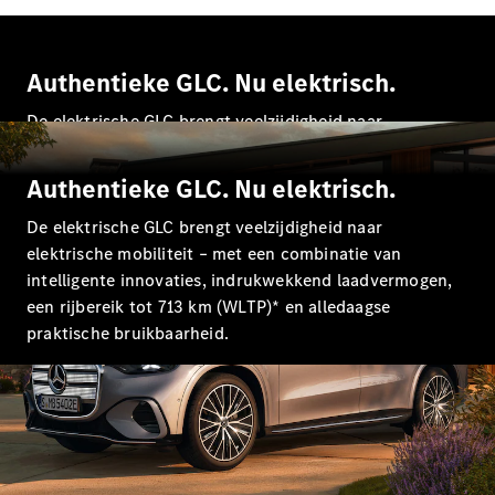
Limousine
E-Klasse
Limousine
S-Klasse
Authentieke GLC. Nu elektrisch.
S-Klasse
Lang
De elektrische GLC brengt veelzijdigheid naar
Mercedes-
elektrische mobiliteit – met een combinatie van
Maybach S-
intelligente innovaties, indrukwekkend laadvermogen,
Authentieke GLC. Nu elektrisch.
Klasse
een rijbereik tot 713 km (WLTP) en alledaagse
praktische bruikbaarheid.
De elektrische GLC brengt veelzijdigheid naar
Configurator
elektrische mobiliteit – met een combinatie van
Mercedes-
intelligente innovaties, indrukwekkend laadvermogen,
Benz Store
een rijbereik tot 713 km (WLTP)* en alledaagse
SUV
praktische bruikbaarheid.
Alle SUVs