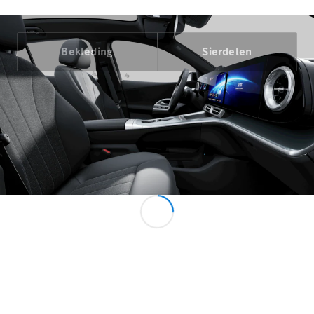
Benz Store
MPV
Bekleding
Sierdelen
Alle MPVs
EQV
Elektrisch
V-Klasse
Configurator
Mercedes-
Benz Store
Bedrijfswagens
Configurator