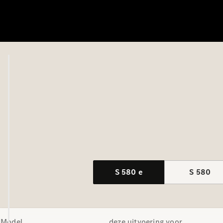
S 580 e
S 580
Model
deze uitvoering voor