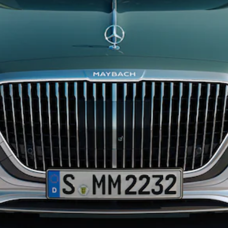
EQA
Elektrisch
EQE
Elektrisch
SUV
EQS
Elektrisch
SUV
Mercedes-
Maybach
Elektrisch
EQS SUV
GLA
GLA
Nieuw
GLA
Nieuw
Elektrisch
GLB
Elektrisch
GLB
GLC
Elektrisch
GLC
GLC Coupé
GLE
GLE
Nieuw
GLE Coupé
GLE
Nieuw
Coupé
GLS
Nieuw