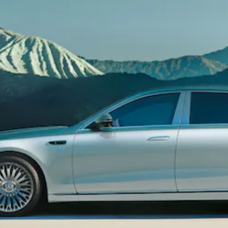
Alle
Hatchbacks
A-Klasse
Hatchback
B-Klasse
Configurator
Mercedes-
Benz Store
Coupé
Alle Coupés
CLE Coupé
Mercedes-
AMG GT