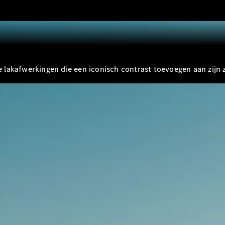
Shooting
Elektrisch
Brake
CLA
Shooting
Brake
C-Klasse
Estate
lakafwerkingen die een iconisch contrast toevoegen aan zijn 
E-Klasse
Estate
E-Klasse
All-Terrain
Configurator
Mercedes-
Benz Store
Hatchback