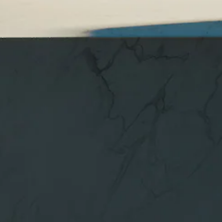
Coupé
Mercedes-
AMG GT
Nieuw
Elektrisch
4-Deurs
Coupé
Configurator
Mercedes-
Benz Store
Cabrio
Alle Cabrios
CLE Cabrio
Mercedes-
AMG SL
Roadster