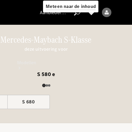
Meteen naar de inhoud
Aanbieder / Gegevensbescherming
Mercedes-Maybach S-Klasse
deze uitvoering voor
Aanbieder /
Gegevensbescherming
Modellen
S 580 e
S 680
Alle modellen
Nieuwe modellen