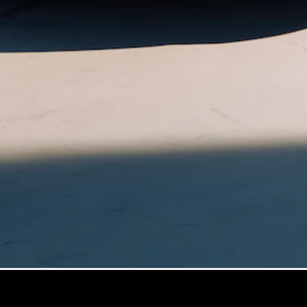
Mercedes-
Maybach
Nieuw
GLS SUV
G-Klasse
Elektrisch
Terreinwagen
G-Klasse
Terreinwagen
Configurator
Mercedes-
Benz Store
Estate
Alle Estates
CLA