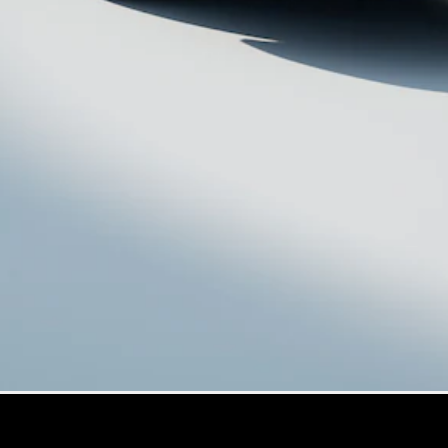
Mercedes-
Maybach
Nieuw
GLS SUV
G-Klasse
Elektrisch
Terreinwagen
G-Klasse
Terreinwagen
Configurator
Mercedes-
Benz Store
Estate
Alle Estates
CLA