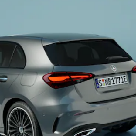
Alle
Hatchbacks
A-Klasse
Hatchback
B-Klasse
Configurator
Mercedes-
Benz Store
Coupé
Alle Coupés
CLE Coupé
Mercedes-
AMG GT