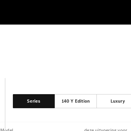
A-Kl
Series
140 Y Edition
Luxury
Model
deze uitvoering voor