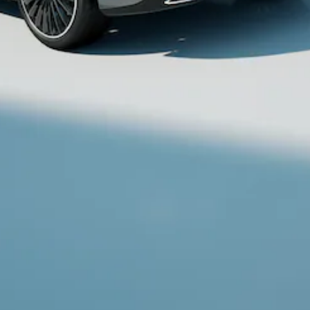
Coupé
Mercedes-
AMG GT
Nieuw
Elektrisch
4-Deurs
Coupé
Configurator
Mercedes-
Benz Store
Cabrio
Alle Cabrios
CLE Cabrio
Mercedes-
AMG SL
Roadster