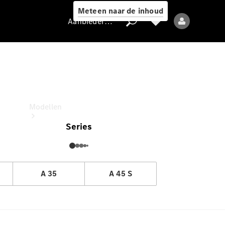
Meteen naar de inhoud
Aanbieder / Gegevensbescherming
asse Hatchback Business Solution
deze uitvoering voor
Aanbieder /
Gegevensbescherming
Modellen
Series
A 35
A 45 S
Alle modellen
Nieuwe modellen