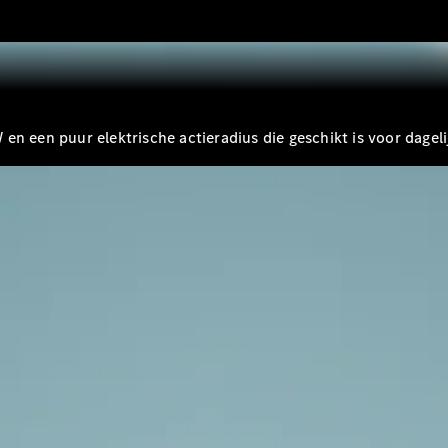
Shooting
Elektrisch
Brake
CLA
Shooting
Brake
C-Klasse
Estate
n een puur elektrische actieradius die geschikt is voor dageli
E-Klasse
Estate
E-Klasse
All-Terrain
Configurator
Mercedes-
Benz Store
Hatchback