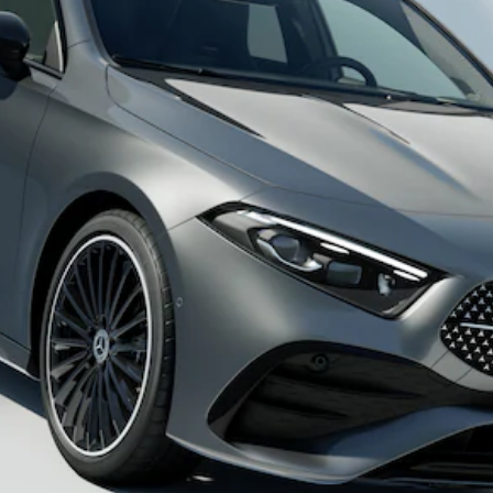
EQA
Elektrisch
EQE
Elektrisch
SUV
EQS
Elektrisch
SUV
Mercedes-
Maybach
Elektrisch
EQS SUV
GLA
GLA
Nieuw
GLA
Nieuw
Elektrisch
GLB
Elektrisch
GLB
GLC
Elektrisch
GLC
GLC Coupé
GLE
GLE
Nieuw
GLE Coupé
GLE
Nieuw
Coupé
GLS
Nieuw