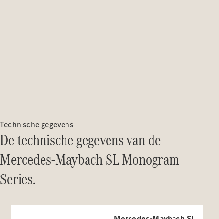
Direct
beschikbare
nieuwe
auto’s
Onze acties
Fleet,
Corporate &
Diplomatic
Sales
Certified
Technische gegevens
gebruikte
De technische gegevens van de
auto's
Mercedes-Maybach SL Monogram
Configurator
Series.
en prijzen
Prijslijsten &
brochures
Boek een
Mercedes-Maybach SL