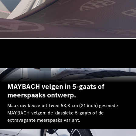
Shooting
Elektrisch
Brake
CLA
Shooting
Brake
C-Klasse
Estate
E-Klasse
Estate
E-Klasse
All-Terrain
Configurator
MAYBACH velgen in 5-gaats of
Mercedes-
Benz Store
meerspaaks ontwerp.
Hatchback
Maak uw keuze uit twee 53,3 cm (21 inch) gesmede
MAYBACH velgen: de klassieke 5-gaats of de
extravagante meerspaaks variant.