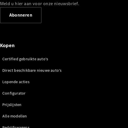
Meld u hier aan voor onze nieuwsbrief.
Werken bij
een
Abonneren
Mercedes-
Benz dealer
Support en
contact
Kopen
Certified gebruikte auto's
Direct beschikbare nieuwe auto’s
Lopende acties
Configurator
Prijslijsten
Alle modellen
Bedrijfswagens