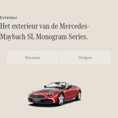
Mercedes-
Maybach SL
Monogram
Exterieur
Series
Het exterieur van de Mercedes-
Maybach SL Monogram Series.
Configurator
Mercedes-
Benz Store
Grand Limousine
Kleuren
Velgen
VLE
Elektrisch
Configurator
Mercedes-