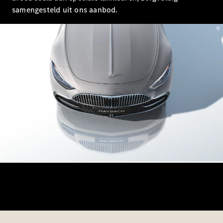
Coupé
samengesteld uit ons aanbod.
Mercedes-
AMG GT
Nieuw
Elektrisch
4-Deurs
Coupé
Configurator
Mercedes-
Benz Store
Cabrio
Alle Cabrios
CLE Cabrio
Mercedes-
AMG SL
Roadster