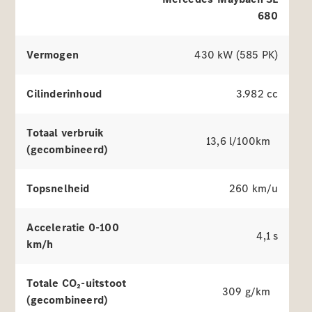
proefrit
680
Dealer
vinden
Leasing &
Vermogen
430 kW (585 PK)
Financiering
Cilinderinhoud
3.982 cc
Digitale
extra's
Servicecontracten
Totaal verbruik
13,6 l/100km
Onderdelen
(gecombineerd)
&
accessoires
Topsnelheid
260 km/u
Acceleratie 0-100
4,1 s
km/h
Totale CO₂-uitstoot
309 g/km
(gecombineerd)