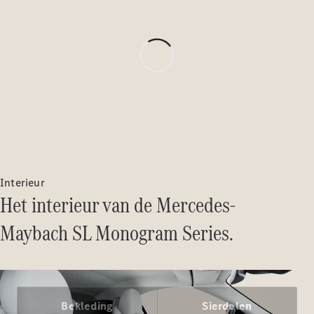
Benz Store
MPV
Alle MPVs
EQV
Elektrisch
V-Klasse
Interieur
Configurator
Het interieur van de Mercedes-
Mercedes-
Benz Store
Maybach SL Monogram Series.
Bedrijfswagens
Configurator
Bekleding
Sierdelen