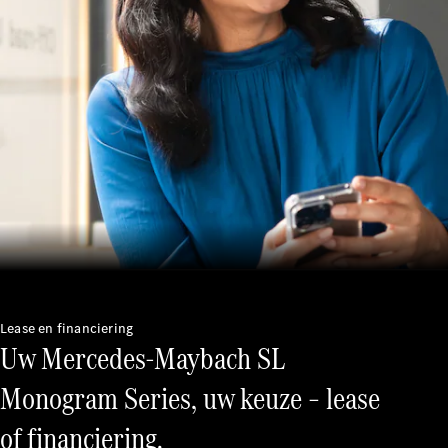
Alle
services
Oplaadoplossingen
Serviceafspraak
maken
Service en
reparatie
Hulp bij
pech en
schade
Verzekeringen
Lease en financiering
Mercedes-
Uw Mercedes-Maybach SL
Benz apps
Instructieboekjes
Monogram Series, uw keuze – lease
of financiering.
Support en