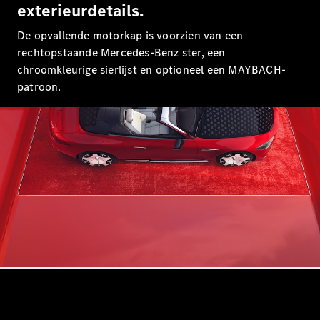
Limousine
exterieurdetails.
E-Klasse
Limousine
De opvallende motorkap is voorzien van een
S-Klasse
rechtopstaande Mercedes-Benz ster, een
S-Klasse
chroomkleurige sierlijst en optioneel een MAYBACH-
Lang
patroon.
Mercedes-
Maybach S-
Klasse
Configurator
Mercedes-
Benz Store
SUV
Alle SUVs