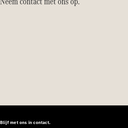
Neem contact met ons op.
concept
cars
Elektrische
mobiliteit
Duurzaamheid
Mercedes-
Benz
Nederland
Werken bij
Mercedes-
Blijf met ons in contact.
Benz