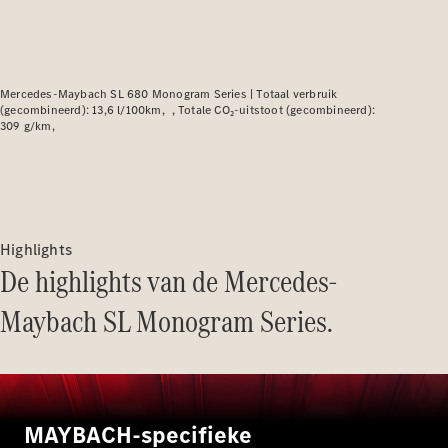
Elektrische modellen
Plug-in Hybrid modellen
Limousine
Mercedes-Maybach SL 680 Monogram Series |
Totaal verbruik
(gecombineerd): 13,6 l/100km
Totale CO₂-uitstoot (gecombineerd):
309 g/km
Alle
Limousine
Highlights
CLA
Elektrisch
De highlights van de Mercedes-
CLA
C-Klasse
Maybach SL Monogram Series.
Limousine
C-Klasse
Elektrisch
Limousine
EQE
Elektrisch
Limousine
EQS
MAYBACH-specifieke
Elektrisch