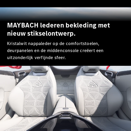
EQA
Elektrisch
EQE
Elektrisch
SUV
EQS
MAYBACH lederen bekleding met
Elektrisch
SUV
nieuw stikselontwerp.
Mercedes-
Maybach
Elektrisch
Kristalwit nappaleder op de comfortstoelen,
EQS SUV
deurpanelen en de middenconsole creëert een
GLA
GLA
uitzonderlijk verfijnde sfeer.
Nieuw
GLA
Nieuw
Elektrisch
GLB
Elektrisch
GLB
GLC
Elektrisch
GLC
GLC Coupé
GLE
GLE
Nieuw
GLE Coupé
GLE
Nieuw
Coupé
GLS
Nieuw