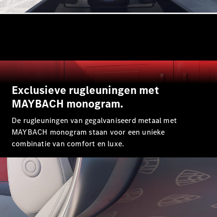
Mercedes-
Maybach
Nieuw
GLS SUV
G-Klasse
Elektrisch
Terreinwagen
G-Klasse
Terreinwagen
Exclusieve rugleuningen met
Configurator
MAYBACH monogram.
Mercedes-
Benz Store
De rugleuningen van gegalvaniseerd metaal met
Estate
MAYBACH monogram staan voor een unieke
combinatie van comfort en luxe.
Alle Estates
CLA