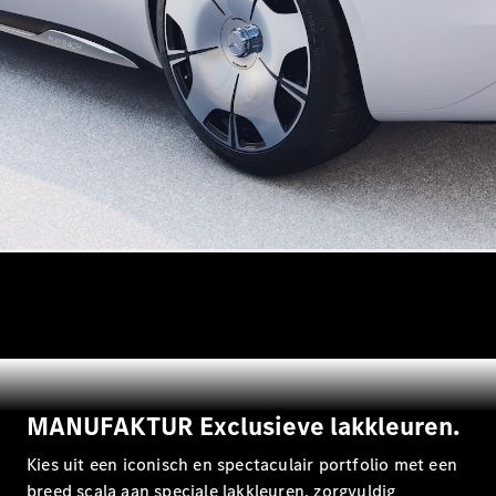
Alle
Hatchbacks
A-Klasse
Hatchback
B-Klasse
Configurator
Mercedes-
Benz Store
Coupé
Alle Coupés
MANUFAKTUR Exclusieve lakkleuren.
CLE Coupé
Mercedes-
Kies uit een iconisch en spectaculair portfolio met een
AMG GT
breed scala aan speciale lakkleuren, zorgvuldig