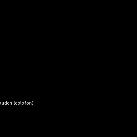
Mercedes-
Maybach
Nieuw
GLS SUV
G-Klasse
Elektrisch
Terreinwagen
G-Klasse
Terreinwagen
Configurator
Mercedes-
Benz Store
Estate
ouden (colofon)
Alle Estates
CLA