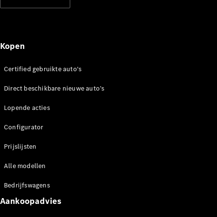
Shooting
Elektrisch
Brake
CLA
Shooting
Brake
Kopen
C-Klasse
Estate
Certified gebruikte auto's
E-Klasse
Estate
Direct beschikbare nieuwe auto’s
E-Klasse
All-Terrain
Lopende acties
Configurator
Configurator
Mercedes-
Prijslijsten
Benz Store
Hatchback
Alle modellen
Bedrijfswagens
Aankoopadvies