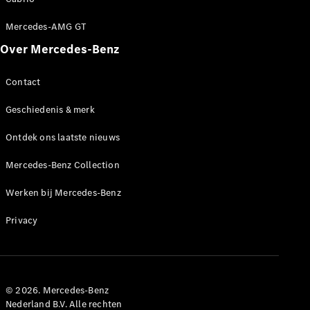
Mercedes-
Maybach SL
Mercedes-AMG GT
Monogram
Over Mercedes-Benz
Series
Contact
Configurator
Mercedes-
Geschiedenis & merk
Benz Store
Grand Limousine
Ontdek ons laatste nieuws
Mercedes-Benz Collection
Werken bij Mercedes-Benz
Privacy
VLE
Elektrisch
© 2026. Mercedes-Benz
Configurator
Nederland B.V. Alle rechten
Mercedes-