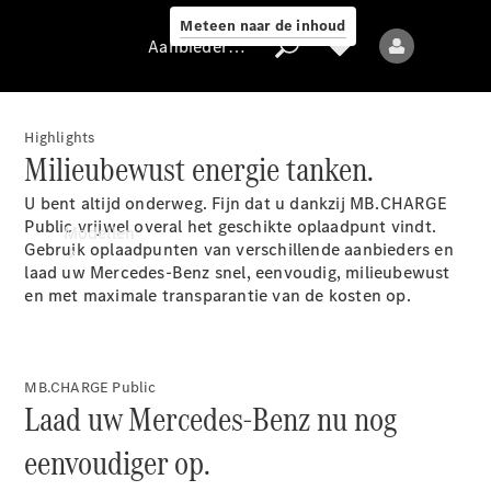
Meteen naar de inhoud
Aanbieder / Gegevensbescherming
Highlights
Milieubewust energie tanken.
Aanbieder /
U bent altijd onderweg. Fijn dat u dankzij MB.CHARGE
Gegevensbescherming
Public vrijwel overal het geschikte oplaadpunt vindt.
Modellen
Gebruik oplaadpunten van verschillende aanbieders en
laad uw Mercedes-Benz snel, eenvoudig, milieubewust
en met maximale transparantie van de kosten
op
.
MB.CHARGE Public
Laad uw Mercedes-Benz nu nog
Alle modellen
Nieuwe modellen
eenvoudiger op.