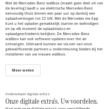
Limousine
Met de Mercedes-Benz wallbox (maakt geen deel uit van
E-Klasse
de levering) laadt u uw elektrische Mercedes-Benz
Limousine
eenvoudig thuis binnen een paar uur op dankzij een
S-Klasse
oplaadvermogen tot 22 kW. Met de Mercedes me App
S-Klasse
kunt u het opladen gemakkelijk starten en beëindigen
Lang
en op elk moment de oplaadstatus en
Mercedes-
oplaadgeschiedenis bekijken. De Mercedes-Benz
Maybach S-
wallbox kan ook software-updates over the air
Klasse
ontvangen. Uiteraard kunnen we via een van onze
gekwalificeerde partners u ondersteuning bieden bij het
installeren van uw nieuwe wallbox.
Configurator
Mercedes-
Benz Store
SUV
Meer weten
Onderwerpen digitale extra's
Onze digitale extra's. Uw voordelen.
Alle SUVs
Haal met onze digitale extra's voor verschillende