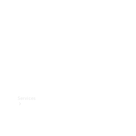
Banden &
wielen
Accessoires
Collection-
artikelen
Voertuigonderhoud
Services