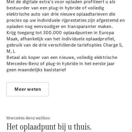
Elektrische modellen
Met de digitale extra's voor opladen profiteert u als
Plug-in Hybrid modellen
bestuurder van een plug-in hybride of volledig
elektrische auto van drie nieuwe oplaadtarieven die
precies op uw individuele rijprestaties zijn afgestemd en
Limousine
opladen nog eenvoudiger en transparanter maken.
Krijg toegang tot 300.000 oplaadpunten in Europa
Maak, afhankelijk van het individuele oplaadprofiel,
gebruik van de drie verschillende tariefopties Charge S,
M, L
Betaal als koper van een nieuwe, volledig elektrische
Mercedes-Benz of plug-in hybride in het eerste jaar
Alle
geen maandelijks basistarief
Limousine
CLA
Elektrisch
CLA
Meer weten
C-Klasse
Limousine
C-Klasse
Elektrisch
Limousine
EQE
Elektrisch
Mercedes-Benz wallbox
Limousine
Het oplaadpunt bij u thuis.
EQS
Elektrisch