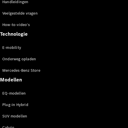
Handleidingen
Coupé
Mercedes-
Veelgestelde vragen
AMG GT
Nieuw
Elektrisch
4-Deurs
How-to-video's
Coupé
Technologie
Configurator
Mercedes-
E-mobility
Benz Store
Onderweg opladen
Cabrio
Mercedes-Benz Store
Modellen
EQ-modellen
Alle Cabrios
Plug-in Hybrid
CLE Cabrio
Mercedes-
SUV modellen
AMG SL
Roadster
Cabrio