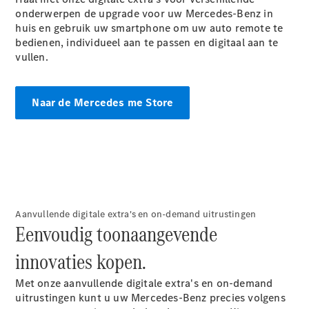
EQA
Elektrisch
onderwerpen de upgrade voor uw Mercedes-Benz in
EQE
Elektrisch
huis en gebruik uw smartphone om uw auto remote te
SUV
bedienen, individueel aan te passen en digitaal aan te
EQS
Elektrisch
vullen.
SUV
Mercedes-
Maybach
Elektrisch
Naar de Mercedes me Store
EQS SUV
GLA
GLA
Nieuw
GLA
Nieuw
Elektrisch
GLB
Elektrisch
GLB
GLC
Elektrisch
GLC
Aanvullende digitale extra's en on-demand uitrustingen
GLC Coupé
Eenvoudig toonaangevende
GLE
GLE
Nieuw
innovaties kopen.
GLE Coupé
GLE
Met onze aanvullende digitale extra's en on-demand
Nieuw
Coupé
uitrustingen kunt u uw Mercedes-Benz precies volgens
GLS
Nieuw