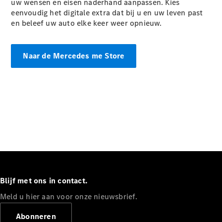
uw wensen en eisen naderhand aanpassen. Kies
Mercedes-
eenvoudig het digitale extra dat bij u en uw leven past
Maybach
Nieuw
en beleef uw auto elke keer weer opnieuw.
GLS SUV
G-Klasse
Elektrisch
Terreinwagen
Naar de Mercedes me Store
G-Klasse
Terreinwagen
Configurator
Mercedes-
Benz Store
Estate
Blijf met ons in contact.
Meld u hier aan voor onze nieuwsbrief.
Alle Estates
CLA
Abonneren