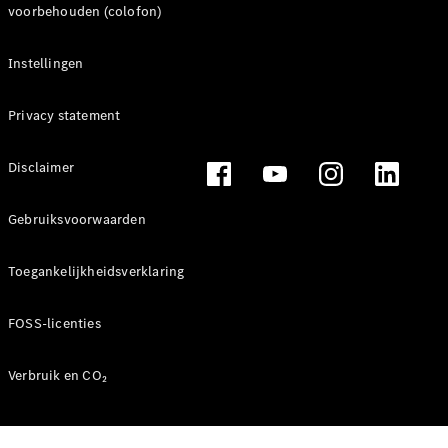
voorbehouden (colofon)
Benz Store
MPV
Instellingen
Privacy statement
Disclaimer
Alle MPVs
EQV
Elektrisch
Gebruiksvoorwaarden
V-Klasse
Toegankelijkheidsverklaring
Configurator
Mercedes-
Benz Store
FOSS-licenties
Bedrijfswagens
Verbruik en CO₂
Configurator