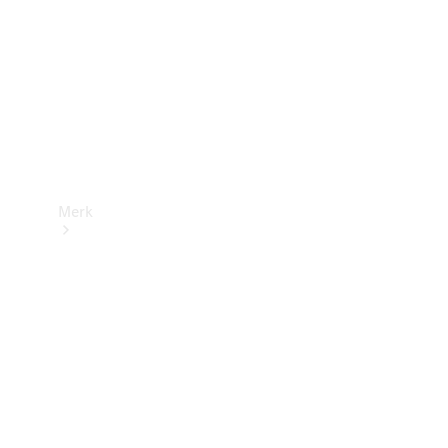
contact
Merk
Ontdek ons
laatste
nieuws
Over