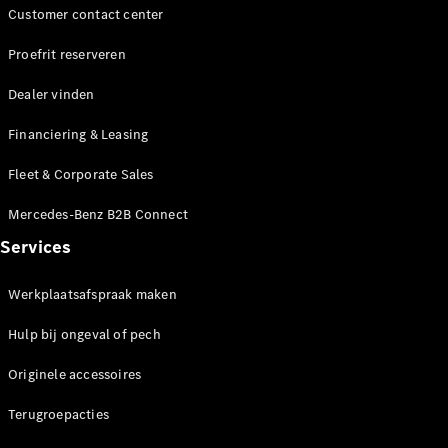
Customer contact center
Alle
Hatchbacks
Proefrit reserveren
A-Klasse
Hatchback
Dealer vinden
B-Klasse
Financiering & Leasing
Configurator
Fleet & Corporate Sales
Mercedes-
Benz Store
Mercedes-Benz B2B Connect
Coupé
Services
Werkplaatsafspraak maken
Hulp bij ongeval of pech
Alle Coupés
Originele accessoires
CLE Coupé
Mercedes-
Terugroepacties
AMG GT