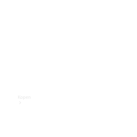
Mercedes-Benz Store
Kopen