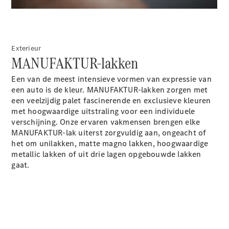
Limousine
E-Klasse
Limousine
S-Klasse
S-Klasse
Exterieur
Lang
MANUFAKTUR-lakken
Mercedes-
Maybach S-
Een van de meest intensieve vormen van expressie van
Klasse
een auto is de kleur. MANUFAKTUR-lakken zorgen met
een veelzijdig palet fascinerende en exclusieve kleuren
met hoogwaardige uitstraling voor een individuele
Configurator
verschijning. Onze ervaren vakmensen brengen elke
Mercedes-
MANUFAKTUR-lak uiterst zorgvuldig aan, ongeacht of
Benz Store
het om unilakken, matte magno lakken, hoogwaardige
SUV
metallic lakken of uit drie lagen opgebouwde lakken
gaat.
Alle SUVs