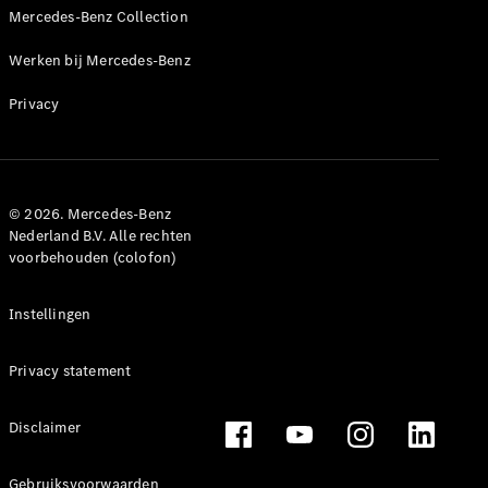
proefrit
Mercedes-Benz Collection
Dealer
vinden
Werken bij Mercedes-Benz
Leasing &
Financiering
Privacy
Digitale
extra's
Servicecontracten
© 2026. Mercedes-Benz
Onderdelen
Nederland B.V. Alle rechten
&
voorbehouden (colofon)
accessoires
Instellingen
Privacy statement
Disclaimer
Gebruiksvoorwaarden