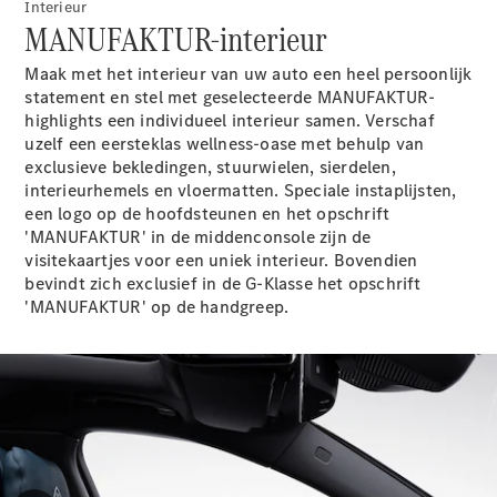
EQA
Interieur
Elektrisch
MANUFAKTUR-interieur
EQE
Elektrisch
SUV
Maak met het interieur van uw auto een heel persoonlijk
EQS
Elektrisch
statement en stel met geselecteerde MANUFAKTUR-
SUV
highlights een individueel interieur samen. Verschaf
Mercedes-
uzelf een eersteklas wellness-oase met behulp van
Maybach
Elektrisch
exclusieve bekledingen, stuurwielen, sierdelen,
EQS SUV
interieurhemels en vloermatten. Speciale instaplijsten,
GLA
een logo op de hoofdsteunen en het opschrift
GLA
Nieuw
'MANUFAKTUR' in de middenconsole zijn de
GLA
Nieuw
Elektrisch
visitekaartjes voor een uniek interieur. Bovendien
GLB
Elektrisch
bevindt zich exclusief in de G-Klasse het opschrift
GLB
'MANUFAKTUR' op de handgreep.
GLC
Elektrisch
GLC
GLC Coupé
GLE
GLE
Nieuw
GLE Coupé
GLE
Nieuw
Coupé
GLS
Nieuw