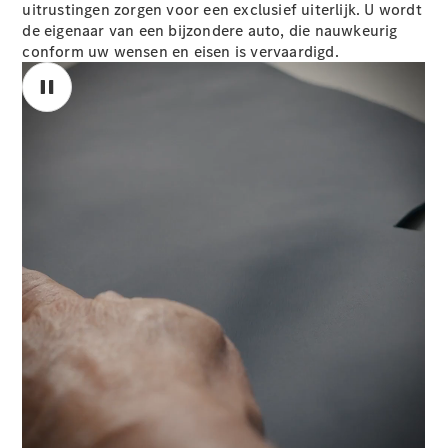
Elektrische modellen
uitrustingen zorgen voor een exclusief uiterlijk. U wordt
Plug-in Hybrid modellen
de eigenaar van een bijzondere auto, die nauwkeurig
conform uw wensen en eisen is vervaardigd.
Limousine
Alle
Limousine
CLA
Elektrisch
CLA
C-Klasse
Limousine
C-Klasse
Elektrisch
Limousine
00:00 / 00:00
EQE
Elektrisch
Limousine
EQS
Elektrisch