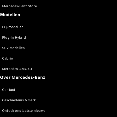
Mercedes-Benz Store
Direct
beschikbare
Modellen
nieuwe
auto’s
EQ-modellen
Plug-in Hybrid
Onze acties
Fleet,
SUV modellen
Corporate &
Diplomatic
Cabrio
Sales
Certified
Mercedes-AMG GT
gebruikte
auto's
Over Mercedes-Benz
Contact
Configurator
en prijzen
Geschiedenis & merk
Prijslijsten &
brochures
Ontdek ons laatste nieuws
Boek een