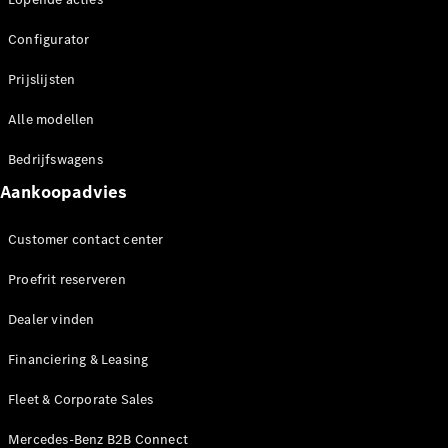
Benz Store
MPV
Configurator
Prijslijsten
Alle modellen
Bedrijfswagens
Alle MPVs
Aankoopadvies
EQV
Elektrisch
V-Klasse
Customer contact center
Configurator
Proefrit reserveren
Mercedes-
Benz Store
Dealer vinden
Financiering & Leasing
Bedrijfswagens
Fleet & Corporate Sales
Configurator
Mercedes-Benz B2B Connect