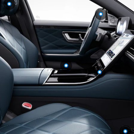
Mercedes-
Maybach
Nieuw
GLS SUV
G-Klasse
Elektrisch
Terreinwagen
G-Klasse
Terreinwagen
Configurator
Mercedes-
Benz Store
Estate
Alle Estates
CLA