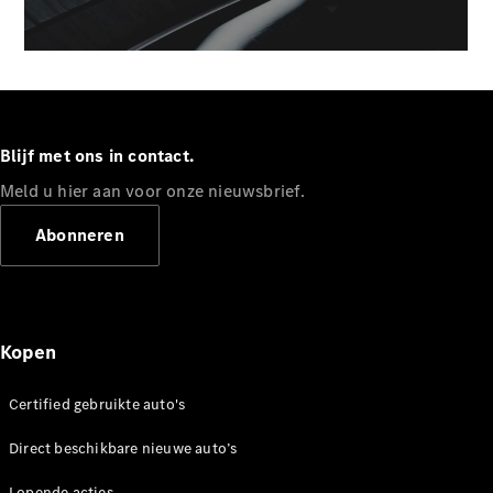
Mercedes-
Maybach SL
Monogram
Series
Configurator
Blijf met ons in contact.
Mercedes-
Benz Store
Meld u hier aan voor onze nieuwsbrief.
Grand Limousine
Abonneren
Kopen
VLE
Certified gebruikte auto's
Elektrisch
Direct beschikbare nieuwe auto’s
Configurator
Mercedes-
Lopende acties