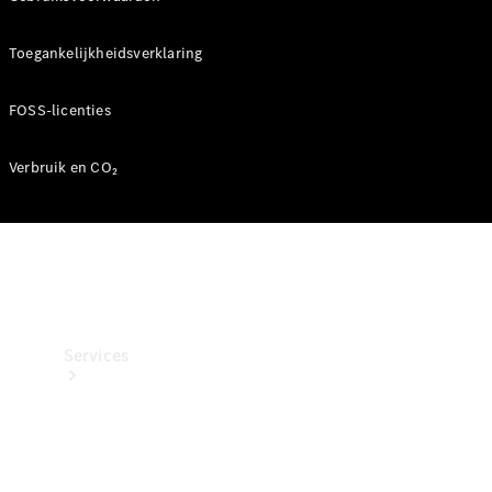
Banden &
wielen
Toegankelijkheidsverklaring
Accessoires
Collection-
artikelen
FOSS-licenties
Voertuigonderhoud
Verbruik en CO₂
Services