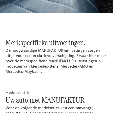
Shooting
Elektrisch
Brake
CLA
Shooting
Brake
C-Klasse
Estate
E-Klasse
Merkspecifieke uitvoeringen.
Estate
E-Klasse
De hoogwaardige MANUFAKTUR-uitrustingen zorgen
All-Terrain
altijd voor een exclusieve verschijning. Ervaar hier meer
over de merkspecifieke MANUFAKTUR-uitrustingen bij
modellen van Mercedes-Benz, Mercedes-AMG en
Configurator
Mercedes-Maybach.
Mercedes-
Benz Store
Hatchback
Modeloverzicht
Uw auto met MANUFAKTUR.
Voor de volgende modelseries kan een omvangrijk