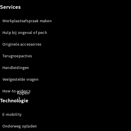
Mercedes-Benz Store
Services
Werkplaatsafspraak maken
Hulp bij ongeval of pech
Originele accessoires
Terugroepacties
Handleidingen
Veelgestelde vragen
How-to-video's
Kopen
Technologie
E-mobility
Onderweg opladen