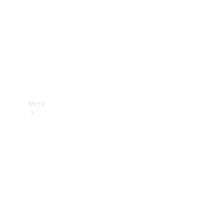
contact
Merk
Ontdek ons
laatste
nieuws
Over