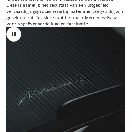
Coupé
Deze is namelijk het resultaat van een uitgebreid
Mercedes-
vervaardigingsproces waarbij materialen zorgvuldig zijn
AMG GT
geselecteerd. Tot slot staat het merk Mercedes-Benz
Nieuw
Elektrisch
4-Deurs
voor ongeëvenaarde luxe en fascinatie.
Coupé
Configurator
Mercedes-
Benz Store
Cabrio
Alle Cabrios
CLE Cabrio
Mercedes-
00:00 / 00:00
AMG SL
Roadster