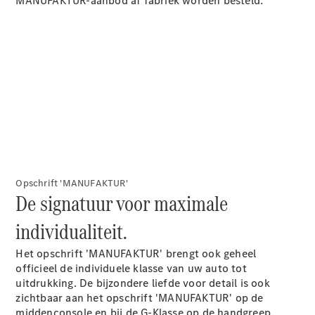
MANUFAKTUR-aanbod af fabriek worden besteld:
Alle
Hatchbacks
A-Klasse
Hatchback
B-Klasse
Configurator
Mercedes-
Benz Store
Coupé
Opschrift 'MANUFAKTUR'
De signatuur voor maximale
individualiteit.
Het opschrift
'MANUFAKTUR'
brengt ook geheel
Alle Coupés
officieel de individuele klasse van uw auto tot
CLE Coupé
uitdrukking. De bijzondere liefde voor detail is ook
Mercedes-
zichtbaar aan het opschrift 'MANUFAKTUR' op de
AMG GT
middenconsole en bij de G-Klasse op de handgreep.