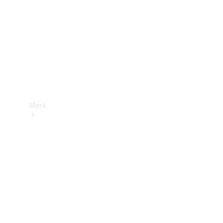
contact
Merk
Ontdek ons
laatste
nieuws
Over