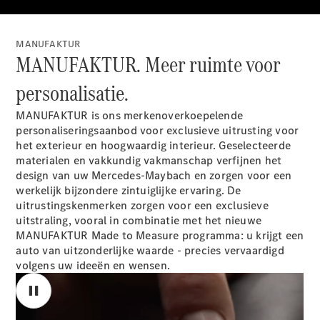
Elektrische modellen
Plug-in Hybrid modellen
MANUFAKTUR
Limousine
MANUFAKTUR. Meer ruimte voor
personalisatie.
MANUFAKTUR is ons merkenoverkoepelende
personaliseringsaanbod voor exclusieve uitrusting voor
het exterieur en hoogwaardig interieur. Geselecteerde
Alle
materialen en vakkundig vakmanschap verfijnen het
Limousine
design van uw Mercedes-Maybach en zorgen voor een
CLA
Elektrisch
werkelijk bijzondere zintuiglijke ervaring. De
CLA
uitrustingskenmerken zorgen voor een exclusieve
C-Klasse
uitstraling, vooral in combinatie met het nieuwe
Limousine
MANUFAKTUR Made to Measure programma: u krijgt een
C-Klasse
auto van uitzonderlijke waarde - precies vervaardigd
Elektrisch
Limousine
volgens uw ideeën en wensen.
EQE
Elektrisch
Limousine
EQS
Elektrisch