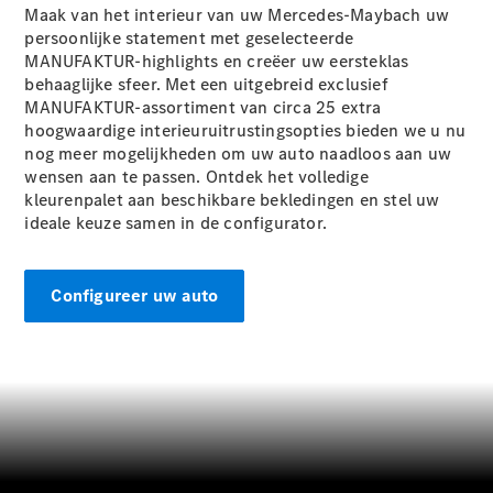
Maak van het interieur van uw Mercedes-Maybach uw
Mercedes-
persoonlijke statement met geselecteerde
Maybach
Nieuw
MANUFAKTUR-highlights en creëer uw eersteklas
GLS SUV
behaaglijke sfeer. Met een uitgebreid exclusief
G-Klasse
Elektrisch
MANUFAKTUR-assortiment van circa 25 extra
Terreinwagen
hoogwaardige interieuruitrustingsopties bieden we u nu
G-Klasse
nog meer mogelijkheden om uw auto naadloos aan uw
Terreinwagen
wensen aan te passen. Ontdek het volledige
kleurenpalet aan beschikbare bekledingen en stel uw
Configurator
ideale keuze samen in de configurator.
Mercedes-
Benz Store
Estate
Configureer uw auto
Alle Estates
CLA