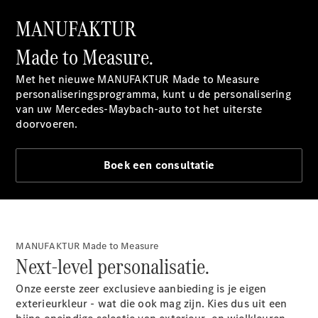
Shooting
Elektrisch
Brake
MANUFAKTUR
CLA
Shooting
Made to Measure.
Brake
C-Klasse
Met het nieuwe MANUFAKTUR Made to Measure
Estate
personaliseringsprogramma, kunt u de personalisering
E-Klasse
van uw Mercedes-Maybach-auto tot het uiterste
Estate
doorvoeren.
E-Klasse
All-Terrain
Boek een consultatie
Configurator
Mercedes-
Benz Store
Hatchback
MANUFAKTUR Made to Measure
Next-level personalisatie.
Onze eerste zeer exclusieve aanbieding is je eigen
exterieurkleur - wat die ook mag zijn. Kies dus uit een