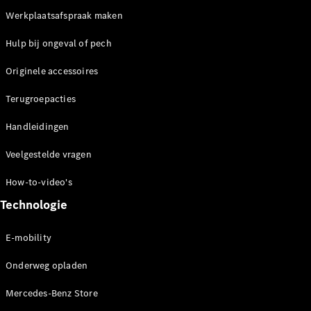
Benz Store
Werkplaatsafspraak maken
MPV
Hulp bij ongeval of pech
Originele accessoires
Terugroepacties
Alle MPVs
Handleidingen
EQV
Elektrisch
Veelgestelde vragen
V-Klasse
How-to-video's
Configurator
Technologie
Mercedes-
Benz Store
E-mobility
Bedrijfswagens
Onderweg opladen
Mercedes-Benz Store
Configurator