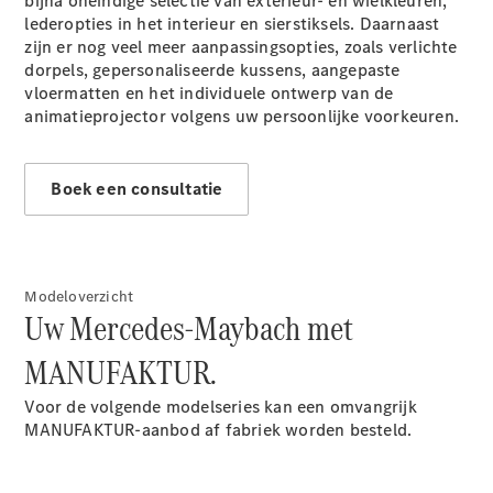
bijna oneindige selectie van exterieur- en wielkleuren,
lederopties in het interieur en sierstiksels. Daarnaast
Alle
zijn er nog veel meer aanpassingsopties, zoals verlichte
Hatchbacks
dorpels, gepersonaliseerde kussens, aangepaste
A-Klasse
vloermatten en het individuele ontwerp van de
Hatchback
animatieprojector volgens uw persoonlijke voorkeuren.
B-Klasse
Configurator
Boek een consultatie
Mercedes-
Benz Store
Coupé
Modeloverzicht
Uw Mercedes-Maybach met
MANUFAKTUR.
Voor de volgende modelseries kan een omvangrijk
Alle Coupés
MANUFAKTUR-aanbod af fabriek worden besteld.
CLE Coupé
Mercedes-
AMG GT