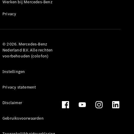
Werken bij Mercedes-Benz
Direct
Privacy
beschikbare
nieuwe
auto’s
Onze acties
© 2026. Mercedes-Benz
Fleet,
Nederland B.V. Alle rechten
voorbehouden (colofon)
Corporate &
Diplomatic
Sales
Instellingen
Certified
gebruikte
Privacy statement
auto's
Disclaimer
Configurator
en prijzen
Prijslijsten &
Gebruiksvoorwaarden
brochures
Boek een
Toegankelijkheidsverklaring