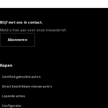
Coupé
Mercedes-
AMG GT
Nieuw
Elektrisch
4-Deurs
Coupé
Blijf met ons in contact.
Meld u hier aan voor onze nieuwsbrief.
Configurator
Abonneren
Mercedes-
Benz Store
Cabrio
Kopen
Certified gebruikte auto's
Alle Cabrios
Direct beschikbare nieuwe auto’s
CLE Cabrio
Mercedes-
Lopende acties
AMG SL
Roadster
Configurator