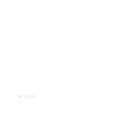
Banden &
wielen
Accessoires
Collection-
artikelen
Voertuigonderhoud
Services