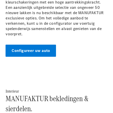
EQA
Elektrisch
kleurschakeringen met een hoge aantrekkingskracht.
EQE
Een aanzienlijk uitgebreide selectie van ongeveer 50
Elektrisch
SUV
nieuwe lakken is nu beschikbaar met de MANUFAKTUR
EQS
exclusieve opties. Om het volledige aanbod te
Elektrisch
SUV
verkennen, kunt u in de configurator uw voertuig
Mercedes-
spelenderwijs samenstellen en alvast genieten van de
Maybach
Elektrisch
voorpret.
EQS SUV
GLA
GLA
Nieuw
Configureer uw auto
GLA
Nieuw
Elektrisch
GLB
Elektrisch
GLB
GLC
Elektrisch
GLC
GLC Coupé
GLE
GLE
Interieur
Nieuw
MANUFAKTUR bekledingen &
GLE Coupé
GLE
Nieuw
sierdelen.
Coupé
GLS
Nieuw