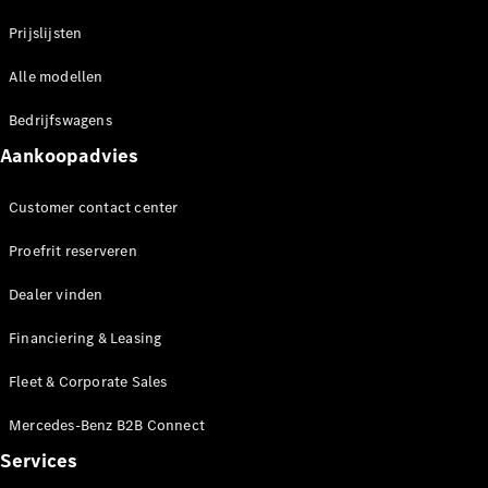
Mercedes-
Prijslijsten
Maybach SL
Monogram
Alle modellen
Series
Bedrijfswagens
Configurator
Aankoopadvies
Mercedes-
Benz Store
Grand Limousine
Customer contact center
Proefrit reserveren
Dealer vinden
Financiering & Leasing
Fleet & Corporate Sales
VLE
Elektrisch
Mercedes-Benz B2B Connect
Services
Configurator
Mercedes-