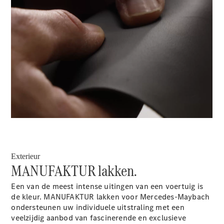
Limousine
E-Klasse
Limousine
S-Klasse
S-Klasse
Lang
Mercedes-
Maybach S-
00:00 / 00:00
Klasse
Configurator
Mercedes-
Benz Store
SUV
Exterieur
MANUFAKTUR lakken.
Een van de meest intense uitingen van een voertuig is
de kleur. MANUFAKTUR lakken voor Mercedes-Maybach
ondersteunen uw individuele uitstraling met een
Alle SUVs
veelzijdig aanbod van fascinerende en exclusieve