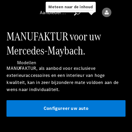
Meteen naar de inhoud
Aanbieder / Gegevensbescherming
MANUFAKTUR voor uw
Mercedes-Maybach.
Aanbieder /
Gegevensbescherming
Modellen
MANUFAKTUR, als aanbod voor exclusieve
exterieuraccessoires en een interieur van hoge
kwaliteit, kan in zeer bijzondere mate voldoen aan de
wens naar individualiteit.
Configureer uw auto
Alle modellen
Nieuwe modellen