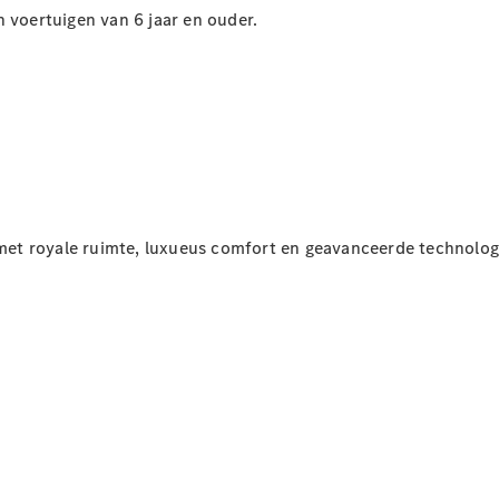
an
voertuigen
van 6 jaar en ouder.
Alle
Hatchbacks
A-Klasse
Hatchback
B-Klasse
Configurator
Mercedes-
Benz Store
et royale ruimte, luxueus comfort en geavanceerde technolog
Coupé
Alle Coupés
CLE Coupé
Mercedes-
AMG GT