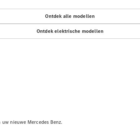
Mercedes-
Maybach
Nieuw
Ontdek alle modellen
GLS SUV
G-Klasse
Elektrisch
Ontdek elektrische modellen
Terreinwagen
G-Klasse
Terreinwagen
Configurator
Mercedes-
Benz Store
Estate
an uw nieuwe Mercedes Benz.
Alle Estates
CLA