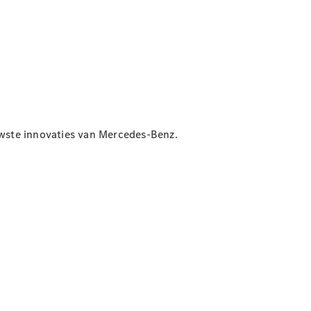
Shooting
Elektrisch
Brake
CLA
Shooting
Brake
C-Klasse
Estate
E-Klasse
Estate
E-Klasse
wste innovaties van Mercedes-Benz.
All-Terrain
Configurator
Mercedes-
Benz Store
Hatchback