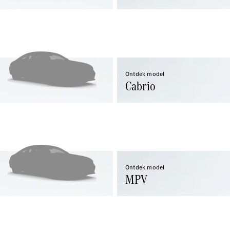
EQA
Elektrisch
EQE
Elektrisch
SUV
EQS
Elektrisch
SUV
Mercedes-
Maybach
Elektrisch
Ontdek model
EQS SUV
Cabrio
GLA
GLA
Nieuw
GLA
Nieuw
Elektrisch
GLB
Elektrisch
GLB
GLC
Elektrisch
GLC
GLC Coupé
Ontdek model
GLE
MPV
GLE
Nieuw
GLE Coupé
GLE
Nieuw
Coupé
GLS
Nieuw