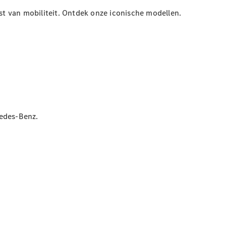
Coupé
t van mobiliteit. Ontdek onze iconische modellen.
Mercedes-
AMG GT
Nieuw
Elektrisch
4-Deurs
Coupé
Configurator
Mercedes-
Benz Store
Cabrio
cedes-Benz.
Alle Cabrios
CLE Cabrio
Mercedes-
AMG SL
Roadster