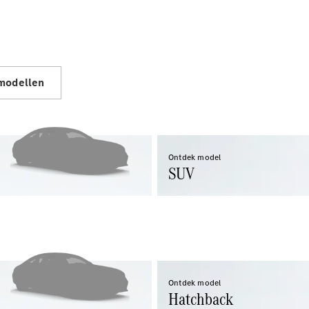
Limousine
E-Klasse
Limousine
S-Klasse
S-Klasse
Lang
 modellen
Mercedes-
Maybach S-
Klasse
Configurator
Ontdek model
SUV
Mercedes-
Benz Store
SUV
Ontdek model
Hatchback
Alle SUVs