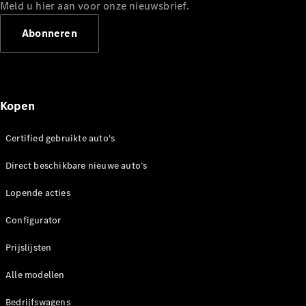
Mercedes-
Meld u hier aan voor onze nieuwsbrief.
Benz
Abonneren
Kopen
Certified gebruikte auto's
Over ons
Direct beschikbare nieuwe auto’s
Contact
opnemen
Lopende acties
Mercedes-
Benz
Configurator
Magazine
Prijslijsten
Mercedes-
AMG
Alle modellen
Mercedes-
MAYBACH
Bedrijfswagens