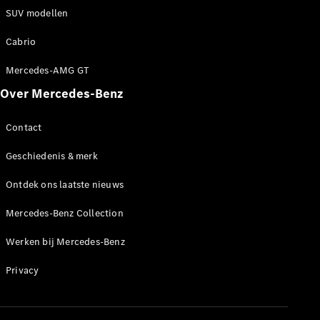
Werken bij
SUV modellen
een
Mercedes-
Cabrio
Benz dealer
Mercedes-AMG GT
Support en
contact
Over Mercedes-Benz
Contact
Geschiedenis & merk
Ontdek ons laatste nieuws
Mercedes-Benz Collection
Werken bij Mercedes-Benz
Privacy