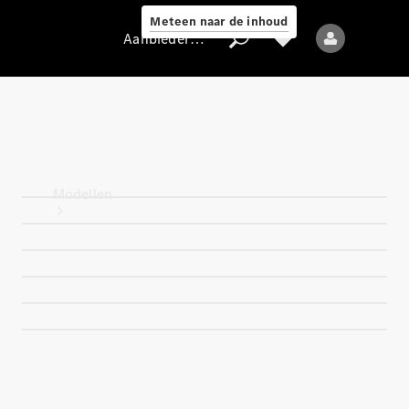
Meteen naar de inhoud
Aanbieder / Gegevensbescherming
Aanbieder /
Gegevensbescherming
Modellen
Alle modellen
Nieuwe modellen