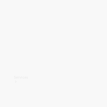
Banden &
wielen
Accessoires
Collection-
artikelen
Voertuigonderhoud
Services