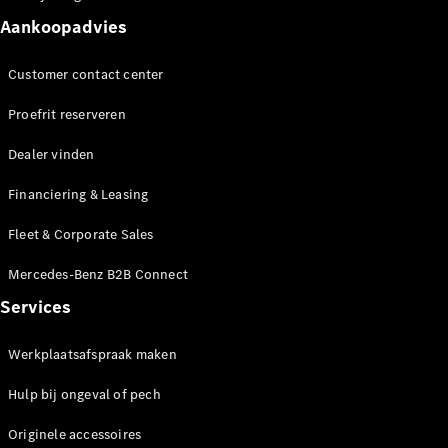
Seizoensspecials
Technologie
Aankoopadvies
en
innovaties
Customer contact center
Proefrit reserveren
Dealer vinden
Financiering & Leasing
Fleet & Corporate Sales
Autonoom
Mercedes-Benz B2B Connect
rijden
Services
Rijassistentiesystemen
en veiligheid
Werkplaatsafspraak maken
MBUX
multimedia
Hulp bij ongeval of pech
Over-the-
air-updates
Originele accessoires
Design en