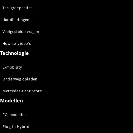
concept
Terugroepacties
cars
Elektrische
Handleidingen
mobiliteit
Duurzaamheid
Veelgestelde vragen
How-to-video's
Mercedes-
Benz
Technologie
Nederland
E-mobility
Onderweg opladen
Mercedes-Benz Store
Modellen
EQ-modellen
Werken bij
Mercedes-
Plug-in Hybrid
Benz