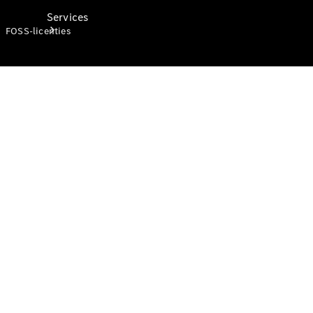
Services
FOSS-licenties
Oplaadoplossingen
Bedrijfswagen
Service
Mercedes-
Benz Care
Mobiliteitsoplossingen
Digitale
oplossingen
Mercedes-
Benz
kwaliteit
Werkplaatsafspraak
maken