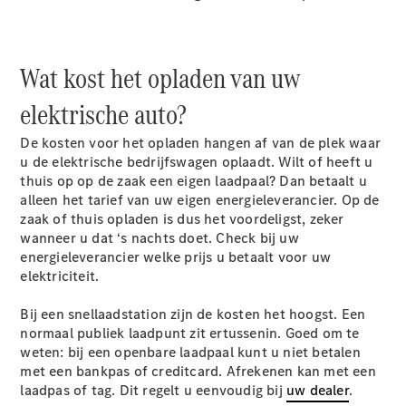
Configurator
Mercedes-
Benz Store
Wat kost het opladen van uw
Citan
elektrische auto?
De kosten voor het opladen hangen af van de plek waar
u de elektrische bedrijfswagen oplaadt. Wilt of heeft u
thuis op op de zaak een eigen laadpaal? Dan betaalt u
alleen het tarief van uw eigen energieleverancier. Op de
Citan
zaak of thuis opladen is dus het voordeligst, zeker
Gesloten
wanneer u dat ‘s nachts doet. Check bij uw
Bestelwagen
energieleverancier welke prijs u betaalt voor uw
elektriciteit.
Configurator
Bij een snellaadstation zijn de kosten het hoogst. Een
Mercedes-
normaal publiek laadpunt zit ertussenin. Goed om te
Benz Store
weten: bij een openbare laadpaal kunt u niet betalen
V-Klasse
met een bankpas of creditcard. Afrekenen kan met een
laadpas of tag. Dit regelt u eenvoudig bij
uw dealer
.