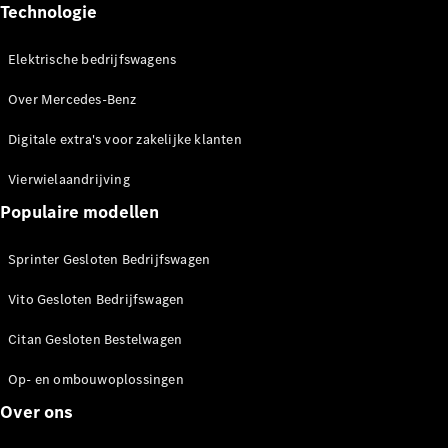
Technologie
boeken
Leasing &
Financiering
Elektrische bedrijfswagens
Verzekering
Over Mercedes-Benz
Vind uw
Digitale extra's voor zakelijke klanten
opvolgmodel
Digitale
Vierwielaandrijving
Extra's voor
Populaire modellen
uw
bedrijfswagen
Sprinter Gesloten Bedrijfswagen
Vito Gesloten Bedrijfswagen
Citan Gesloten Bestelwagen
Op- en ombouwoplossingen
Over ons