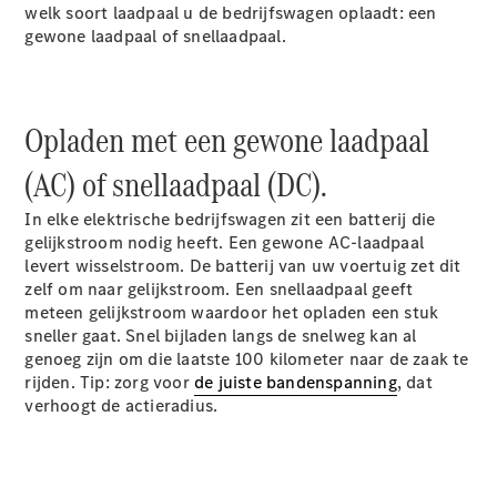
welk soort laadpaal u de bedrijfswagen oplaadt: een
gewone laadpaal of snellaadpaal.
Sprinter
Opladen met een gewone laadpaal
(AC) of snellaadpaal (DC).
Alle
In elke elektrische bedrijfswagen zit een batterij die
Sprinter
gelijkstroom nodig heeft. Een gewone AC-laadpaal
Sprinter
levert wisselstroom. De batterij van uw voertuig zet dit
Gesloten
zelf om naar gelijkstroom. Een snellaadpaal geeft
Bestelwagen
meteen gelijkstroom waardoor het opladen een stuk
Sprinter
sneller gaat. Snel bijladen langs de snelweg kan al
Tourer
genoeg zijn om die laatste 100 kilometer naar de zaak te
Sprinter
rijden. Tip: zorg voor
de juiste bandenspanning
, dat
Chassiscabine
verhoogt de actieradius.
Sprinter
Chassis -
Dubbelcabine
Sprinter