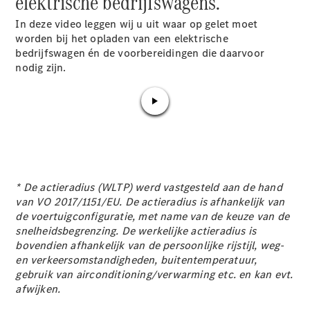
elektrische bedrijfswagens.
eSprinter
Elektrisch
Chassiscabine
In deze video leggen wij u uit waar op gelet moet
worden bij het opladen van een elektrische
bedrijfswagen én de voorbereidingen die daarvoor
Configurator
nodig zijn.
Mercedes-
Benz Store
eVito
* De actieradius (WLTP) werd vastgesteld aan de hand
van VO 2017/1151/EU. De actieradius is afhankelijk van
Alle eVito
de voertuigconfiguratie, met name van de keuze van de
eVito
snelheidsbegrenzing. De werkelijke actieradius is
Gesloten
Elektrisch
bovendien afhankelijk van de persoonlijke rijstijl, weg-
Bestelwagen
en verkeersomstandigheden, buitentemperatuur,
eVito
Elektrisch
gebruik van airconditioning/verwarming etc. en kan evt.
Tourer
afwijken.