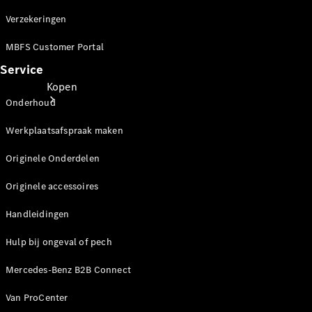
Verzekeringen
MBFS Customer Portal
Service
Kopen
Onderhoud
Werkplaatsafspraak maken
Originele Onderdelen
Originele accessoires
Direct
leverbaar
Handleidingen
Occasions
Hulp bij ongeval of pech
Acties
Mercedes-Benz B2B Connect
Configurator
en prijzen
Van ProCenter
Proefrit