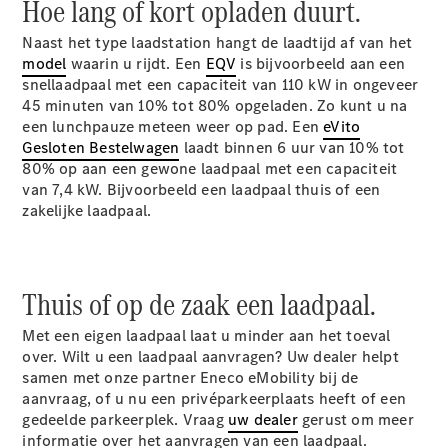
Hoe lang of kort opladen duurt.
Chassiscabine
met open
Naast het type laadstation hangt de laadtijd af van het
laadbak
model
waarin u rijdt. Een
EQV
is bijvoorbeeld aan een
snellaadpaal met een capaciteit van 110 kW in ongeveer
45 minuten van 10% tot 80% opgeladen. Zo kunt u na
Configurator
een lunchpauze meteen weer op pad. Een
eVito
Mercedes-
Gesloten Bestelwagen
laadt binnen 6 uur van 10% tot
Benz Store
80% op aan een gewone laadpaal met een capaciteit
Vito
van 7,4 kW. Bijvoorbeeld een laadpaal thuis of een
zakelijke laadpaal.
Thuis of op de zaak een laadpaal.
Alle Vito
Met een eigen laadpaal laat u minder aan het toeval
Vito
over. Wilt u een laadpaal aanvragen? Uw dealer helpt
Gesloten
samen met onze partner Eneco eMobility bij de
Bestelwagen
aanvraag, of u nu een privéparkeerplaats heeft of een
Vito Mixto
gedeelde parkeerplek. Vraag
uw dealer
gerust om meer
Vito Tourer
informatie over het aanvragen van een laadpaal.