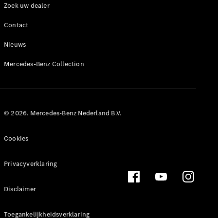
Zoek uw dealer
Overzicht
Contact
Standaarduitrusting
Van Uptime
Nieuws
Monitor
Remote
Mercedes-Benz Collection
Navigatie
E-mobility
Aanvullende
digitale
extra's
© 2026. Mercedes-Benz Nederland B.V.
Dealer
zoeken
Cookies
Privacyverklaring
Disclaimer
Toegankelijkheidsverklaring