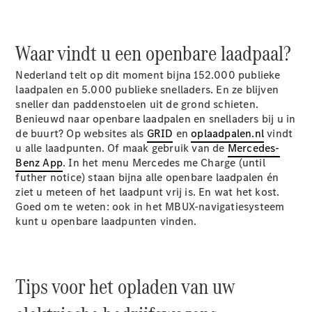
Waar vindt u een openbare laadpaal?
V-Klasse
Nederland telt op dit moment bijna 152.000 publieke
laadpalen en 5.000 publieke snelladers. En ze blijven
Configurator
sneller dan paddenstoelen uit de grond schieten.
Mercedes-
Benieuwd naar openbare laadpalen en snelladers bij u in
Benz Store
de buurt? Op websites als
GRID
en
oplaadpalen.nl
vindt
eSprinter
u alle laadpunten. Of maak gebruik van de
Mercedes-
Benz App
. In het menu Mercedes me Charge (until
futher notice) staan bijna alle openbare laadpalen én
ziet u meteen of het laadpunt vrij is. En wat het kost.
Goed om te weten: ook in het MBUX-navigatiesysteem
kunt u openbare laadpunten vinden.
Alle
eSprinter
eSprinter
Tips voor het opladen van uw
Gesloten
Elektrisch
Bestelwagen