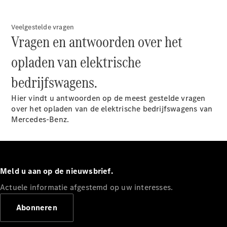
Configurator
Mercedes-
Benz Store
Veelgestelde vragen
eCitan
Vragen en antwoorden over het
opladen van elektrische
bedrijfswagens.
Hier vindt u antwoorden op de meest gestelde vragen
eCitan
over het opladen van de elektrische bedrijfswagens van
Gesloten
Mercedes-Benz.
Elektrisch
Bestelwagen
Configurator
Mercedes-
Meld u aan op de nieuwsbrief.
Benz Store
Actuele informatie afgestemd op uw interesses.
EQV
Abonneren