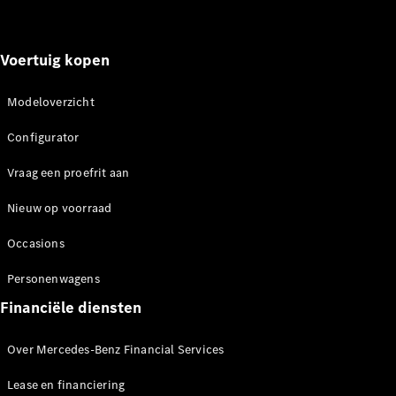
Voertuig kopen
EQV
Elektrisch
Modeloverzicht
Configurator
Mercedes-
Configurator
Benz Store
Vraag een proefrit aan
Personenwagens
Nieuw op voorraad
Configurator
Occasions
Mercedes-Benz
Store
Personenwagens
Financiële diensten
Over Mercedes-Benz Financial Services
Lease en financiering