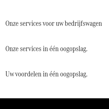
Configurator
Mercedes-
Benz Store
Onze services voor uw bedrijfswagen
Citan
Onze services in één oogopslag.
Citan
Gesloten
Bestelwagen
Uw voordelen in één oogopslag.
Configurator
Mercedes-
Benz Store
V-Klasse