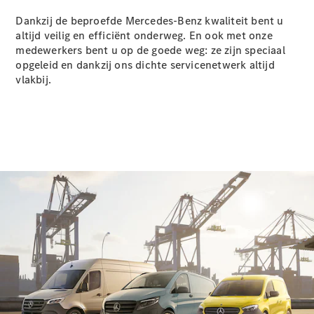
Dankzij de beproefde Mercedes-Benz kwaliteit bent u
Sprinter
altijd veilig en efficiënt onderweg. En ook met onze
medewerkers bent u op de goede weg: ze zijn speciaal
opgeleid en dankzij ons dichte servicenetwerk altijd
vlakbij.
Alle
Sprinter
Sprinter
Gesloten
Bestelwagen
Sprinter
Tourer
Sprinter
Chassiscabine
Sprinter
Chassis -
Dubbelcabine
Sprinter