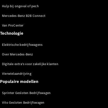
Configurator
Hulp bij ongeval of pech
Mercedes-
Benz Store
Mercedes-Benz B2B Connect
eCitan
Van ProCenter
Technologie
Elektrische bedrijfswagens
eCitan
Over Mercedes-Benz
Gesloten
Elektrisch
Bestelwagen
Digitale extra's voor zakelijke klanten
Vierwielaandrijving
Configurator
Mercedes-
Populaire modellen
Benz Store
EQV
Sprinter Gesloten Bedrijfswagen
Vito Gesloten Bedrijfswagen