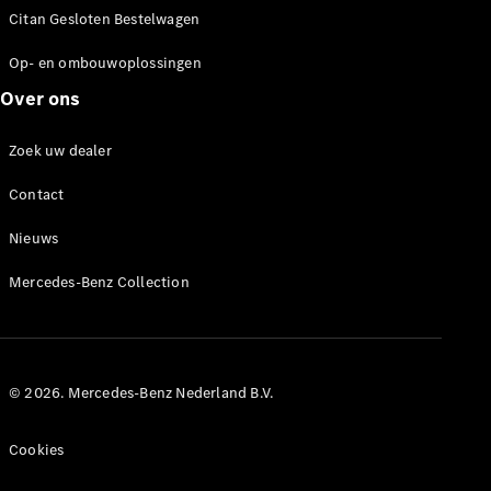
Citan Gesloten Bestelwagen
Op- en ombouwoplossingen
EQV
Elektrisch
Over ons
Configurator
Zoek uw dealer
Mercedes-
Benz Store
Contact
Nieuws
Personenwagens
Mercedes-Benz Collection
Configurator
Mercedes-Benz
Store
© 2026. Mercedes-Benz Nederland B.V.
Cookies