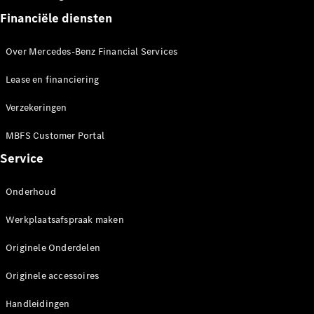
eSprinter
Financiële diensten
Elektrisch
Chassiscabine
Over Mercedes-Benz Financial Services
Configurator
Mercedes-
Lease en financiering
Benz Store
eVito
Verzekeringen
MBFS Customer Portal
Service
Onderhoud
Alle eVito
Werkplaatsafspraak maken
eVito
Gesloten
Elektrisch
Originele Onderdelen
Bestelwagen
eVito
Elektrisch
Originele accessoires
Tourer
Handleidingen