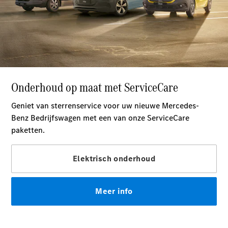
Chassiscabine
met open
laadbak
Configurator
Mercedes-
Benz Store
Vito
Alle Vito
Vito
Gesloten
Bestelwagen
Vito Mixto
Vito Tourer