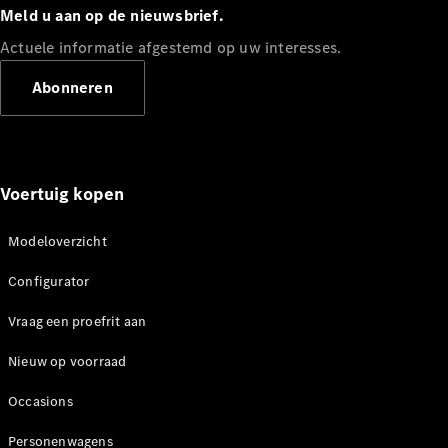
Meld u aan op de nieuwsbrief.
Actuele informatie afgestemd op uw interesses.
Abonneren
V-Klasse
Configurator
Mercedes-
Benz Store
Voertuig kopen
eSprinter
Modeloverzicht
Configurator
Vraag een proefrit aan
Alle
Nieuw op voorraad
eSprinter
eSprinter
Occasions
Gesloten
Elektrisch
Bestelwagen
Personenwagens