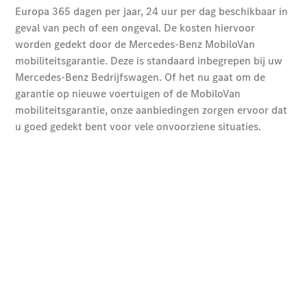
Chassiscabine
met open
laadbak
Configurator
Mercedes-
Benz Store
Vito
Alle Vito
Vito
Gesloten
Bestelwagen
Vito Mixto
Vito Tourer