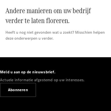
V-Klasse
Configurator
Mercedes-
Benz Store
eSprinter
Meld u aan op de nieuwsbrief.
Actuele informatie afgestemd op uw interesses.
Alle
Abonneren
eSprinter
eSprinter
Gesloten
Elektrisch
Bestelwagen