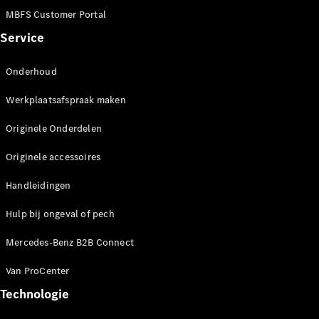
Configurator
MBFS Customer Portal
Mercedes-
Benz Store
Service
eCitan
Onderhoud
Werkplaatsafspraak maken
Originele Onderdelen
eCitan
Originele accessoires
Gesloten
Elektrisch
Bestelwagen
Handleidingen
Hulp bij ongeval of pech
Configurator
Mercedes-
Mercedes-Benz B2B Connect
Benz Store
EQV
Van ProCenter
Technologie