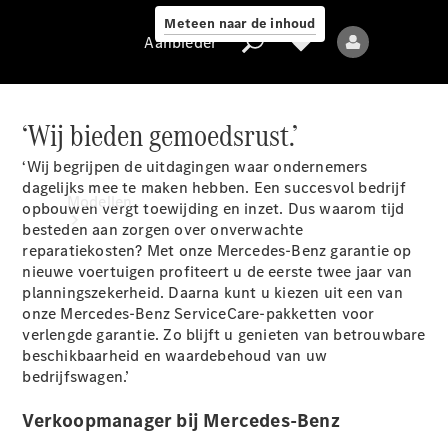
Meteen naar de inhoud
Aanbieder
‘Wij bieden gemoedsrust.’
‘Wij begrijpen de uitdagingen waar ondernemers
Aanbieder
dagelijks mee te maken hebben. Een succesvol bedrijf
Modellen
opbouwen vergt toewijding en inzet. Dus waarom tijd
besteden aan zorgen over onverwachte
reparatiekosten? Met onze Mercedes-Benz garantie op
nieuwe voertuigen profiteert u de eerste twee jaar van
planningszekerheid. Daarna kunt u kiezen uit een van
onze Mercedes-Benz ServiceCare-pakketten voor
verlengde garantie. Zo blijft u genieten van betrouwbare
beschikbaarheid en waardebehoud van uw
Alle modellen
bedrijfswagen.’
Elektrische
Verkoopmanager bij Mercedes-Benz
modellen