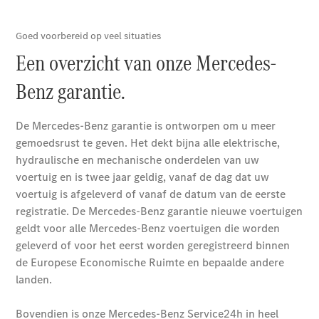
Sprinter
Alle
Sprinter
Sprinter
Gesloten
Bestelwagen
Sprinter
Tourer
Sprinter
Chassiscabine
Sprinter
Chassis -
Dubbelcabine
Sprinter