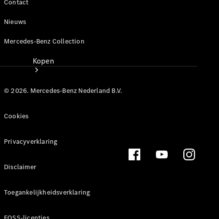
Contact
Nieuws
Mercedes-Benz Collection
Kopen
© 2026. Mercedes-Benz Nederland B.V.
Cookies
Direct
Privacyverklaring
leverbaar
Occasions
Disclaimer
Acties
Toegankelijkheidsverklaring
Configurator
en prijzen
Proefrit
FOSS-licenties