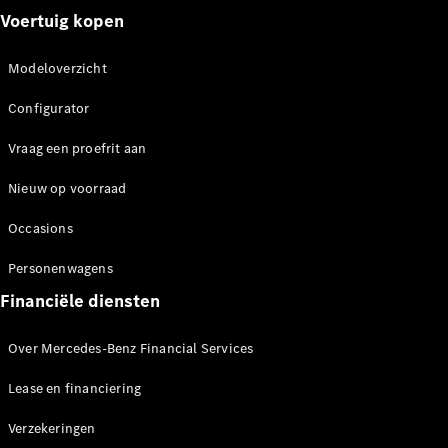
eSprinter
Voertuig kopen
Elektrisch
Chassiscabine
Modeloverzicht
Configurator
Mercedes-
Configurator
Benz Store
Vraag een proefrit aan
eVito
Nieuw op voorraad
Occasions
Personenwagens
Alle eVito
Financiële diensten
eVito
Gesloten
Elektrisch
Over Mercedes-Benz Financial Services
Bestelwagen
eVito
Lease en financiering
Elektrisch
Tourer
Verzekeringen