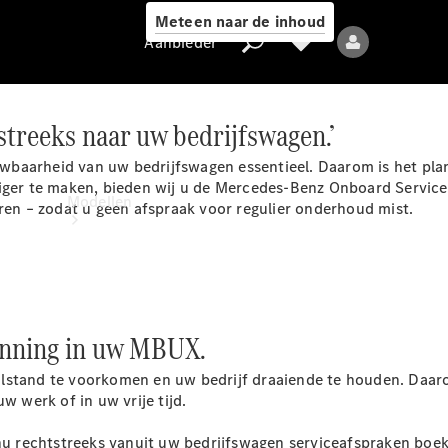
Meteen naar de inhoud
Aanbieder
streeks naar uw bedrijfswagen.’
wbaarheid van uw bedrijfswagen essentieel. Daarom is het pla
Aanbieder
diger te maken, bieden wij u de Mercedes-Benz Onboard Servic
Modellen
n – zodat u geen afspraak voor regulier onderhoud mist.
lanning in uw MBUX.
Alle modellen
lstand te voorkomen en uw bedrijf draaiende te houden. Daarom
w werk of in uw vrije tijd.
Elektrische
modellen
 rechtstreeks vanuit uw bedrijfswagen serviceafspraken boek