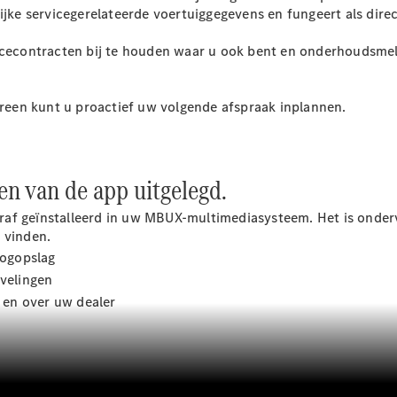
rijke servicegerelateerde voertuiggegevens en fungeert als dir
Sprinter
vicecontracten bij te houden waar u ook bent en onderhoudsme
een kunt u proactief uw volgende afspraak inplannen.
Alle
en van de app uitgelegd.
Sprinter
Sprinter
f geïnstalleerd in uw MBUX-multimediasysteem. Het is onderver
Gesloten
 vinden.
Bestelwagen
oogopslag
Sprinter
Tourer
velingen
Sprinter
k en over uw dealer
Chassiscabine
Sprinter
Chassis -
Dubbelcabine
Sprinter