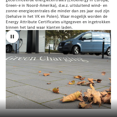
Green-e in Noord-Amerika), d.w.z. uitsluitend wind- en
zonne-energiecentrales die minder dan zes jaar oud zijn
(behalve in het VK en Polen). Waar mogelijk worden de
Energy Attribute Certificates uitgegeven en ingetrokken
V-Klasse
binnen het land waar klanten laden.
Configurator
Mercedes-
Benz Store
eSprinter
00:00 / 00:00
Alle
eSprinter
eSprinter
Gesloten
Elektrisch
Bestelwagen