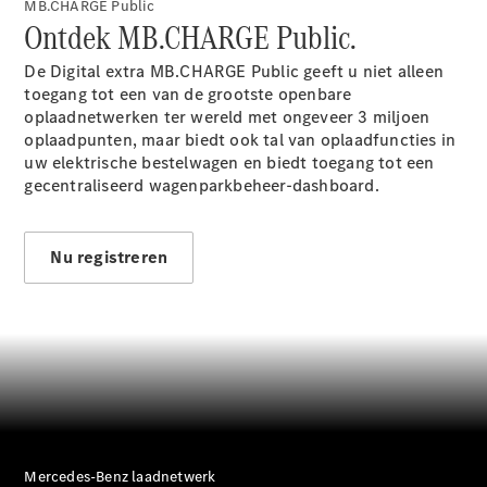
MB.CHARGE Public
Ontdek MB.CHARGE Public.
Sprinter
De Digital extra MB.CHARGE
Public
geeft u niet alleen
toegang tot een van de grootste openbare
oplaadnetwerken ter wereld met ongeveer 3 miljoen
oplaadpunten, maar biedt ook tal van oplaadfuncties in
uw elektrische bestelwagen en biedt toegang tot een
gecentraliseerd wagenparkbeheer-dashboard.
Alle
Sprinter
Sprinter
Nu registreren
Gesloten
Bestelwagen
Sprinter
Tourer
Sprinter
Chassiscabine
Sprinter
Chassis -
Dubbelcabine
Mercedes-Benz laadnetwerk
Sprinter