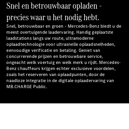
Snel en betrouwbaar opladen -
Chassiscabine
met open
precies waar u het nodig hebt.
laadbak
Snel, betrouwbaar en groen - Mercedes-Benz biedt u de
Configurator
meest overtuigende laadervaring. Handig geplaatste
Mercedes-
laadstations langs uw route, ultramoderne
Benz Store
oplaadtechnologie voor ultrasnelle oplaadsnelheden,
Vito
eenvoudige verificatie en betaling. Geniet van
concurrerende prijzen en betrouwbare service,
ongeacht welk voertuig en welk merk u rijdt. Mercedes-
Benz chauffeurs krijgen echter exclusieve voordelen,
zoals het reserveren van oplaadpunten, door de
naadloze integratie in de digitale oplaadervaring van
MB.CHARGE
Public.
Alle Vito
Vito
Gesloten
Bestelwagen
Vito Mixto
Vito Tourer