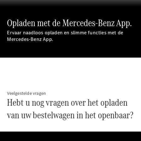
eSprinter
Elektrisch
Chassiscabine
Opladen met de Mercedes-Benz App.
Configurator
Ervaar naadloos opladen en slimme functies met de
Mercedes-
Mercedes-Benz App.
Benz Store
eVito
Alle eVito
Veelgestelde vragen
Hebt u nog vragen over het opladen
eVito
Gesloten
Elektrisch
van uw bestelwagen in het openbaar?
Bestelwagen
eVito
Elektrisch
Tourer