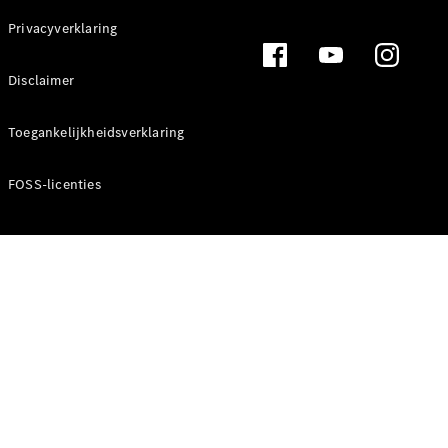
Privacyverklaring
Overzicht
Standaarduitrusting
Van Uptime
Disclaimer
Monitor
Remote
Toegankelijkheidsverklaring
Navigatie
E-mobility
Aanvullende
FOSS-licenties
digitale
extra's
Dealer
zoeken