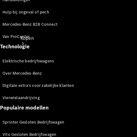
Hulp bij ongeval of pech
Mercedes-Benz B2B Connect
Van ProCenter
Kopen
Technologie
Elektrische bedrijfswagens
Over Mercedes-Benz
Digitale extra's voor zakelijke klanten
Direct
leverbaar
Vierwielaandrijving
Occasions
Populaire modellen
Acties
Sprinter Gesloten Bedrijfswagen
Configurator
en prijzen
Vito Gesloten Bedrijfswagen
Proefrit