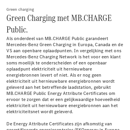
Configurator
Green charging
Mercedes-
Green Charging met MB.CHARGE
Benz Store
Public.
Citan
Als onderdeel van MB.CHARGE
Public
garandeert
Mercedes-Benz Green Charging in Europa, Canada en de
VS aan openbare oplaadpunten. In vergelijking met ons
Mercedes-Benz Charging Network is het voor een klant
soms moeilijk te onderscheiden of een openbaar
Citan
oplaadpunt elektriciteit uit hernieuwbare
Gesloten
energiebronnen levert of niet. Als er nog geen
Bestelwagen
elektriciteit uit hernieuwbare energiebronnen wordt
geleverd aan het betreffende laadstation, gebruikt
MB.CHARGE Public Energy Attribute Certificates om
Configurator
ervoor te zorgen dat er een gelijkwaardige hoeveelheid
Mercedes-
elektriciteit uit hernieuwbare energiebronnen aan het
Benz Store
elektriciteitsnet wordt geleverd.
V-Klasse
De Energy Attribute Certificates zijn afkomstig van
gecertificeerde energiecentrales (EKOenergy in Europa,