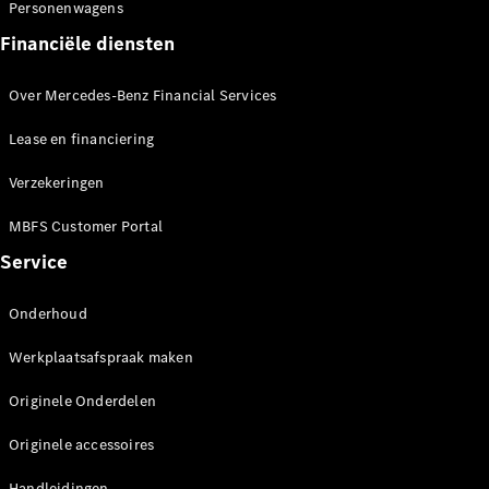
Personenwagens
Financiële diensten
EQV
Elektrisch
Over Mercedes-Benz Financial Services
Configurator
Lease en financiering
Mercedes-
Benz Store
Verzekeringen
MBFS Customer Portal
Personenwagens
Service
Configurator
Onderhoud
Mercedes-Benz
Store
Werkplaatsafspraak maken
Originele Onderdelen
Originele accessoires
Handleidingen