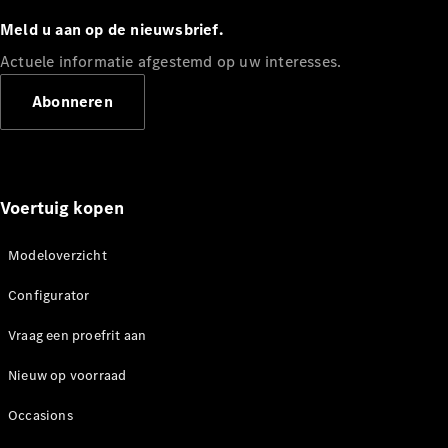
Configurator
Mercedes-
Meld u aan op de nieuwsbrief.
Benz Store
Actuele informatie afgestemd op uw interesses.
eCitan
Abonneren
Voertuig kopen
eCitan
Gesloten
Elektrisch
Bestelwagen
Modeloverzicht
Configurator
Configurator
Mercedes-
Vraag een proefrit aan
Benz Store
EQV
Nieuw op voorraad
Occasions