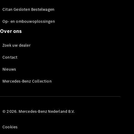
boeken
Citan Gesloten Bestelwagen
Leasing &
Financiering
Op- en ombouwoplossingen
Verzekering
Over ons
Vind uw
Zoek uw dealer
opvolgmodel
Digitale
Contact
Extra's voor
uw
Nieuws
bedrijfswagen
Mercedes-Benz Collection
© 2026. Mercedes-Benz Nederland B.V.
Cookies