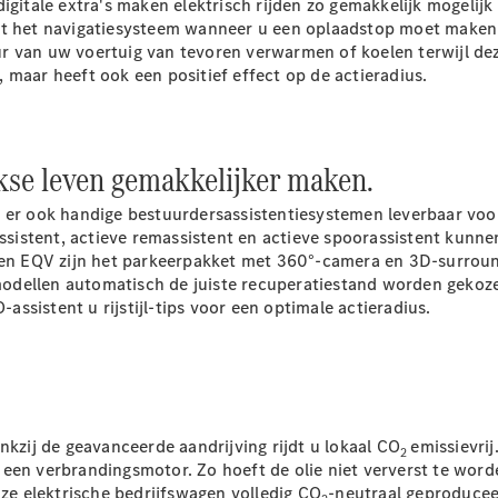
tale extra's maken elektrisch rijden zo gemakkelijk mogelijk 
Chassiscabine
ont het navigatiesysteem wanneer u een oplaadstop moet maken
met open
r van uw voertuig van tevoren verwarmen of koelen terwijl dez
laadbak
 maar heeft ook een positief effect op de actieradius.
Configurator
Mercedes-
jkse leven gemakkelijker maken.
Benz Store
Vito
 er ook handige bestuurdersassistentiesystemen leverbaar voor
istent, actieve remassistent en actieve spoorassistent kunne
 en EQV zijn het parkeerpakket met 360°-camera en 3D-surround
dellen automatisch de juiste recuperatiestand worden gekozen,
sistent u rijstijl-tips voor een optimale actieradius.
Alle Vito
Vito
Gesloten
Bestelwagen
nkzij de geavanceerde aandrijving rijdt u lokaal CO
emissievri
Vito Mixto
2
 een verbrandingsmotor. Zo hoeft de olie niet ververst te wor
Vito Tourer
nze elektrische bedrijfswagen volledig CO
-neutraal geproduceer