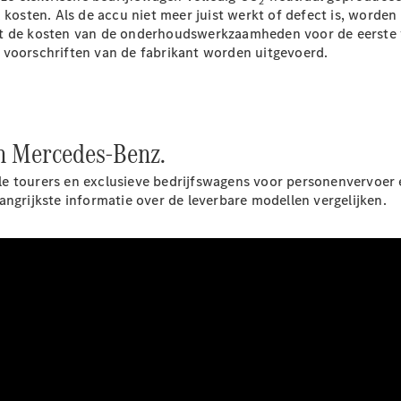
2
sten. Als de accu niet meer juist werkt of defect is, worden
Configurator
kt de kosten van de onderhoudswerkzaamheden voor de eerste v
Mercedes-
 voorschriften van de fabrikant worden uitgevoerd.
Benz Store
Citan
an Mercedes-Benz.
e tourers en exclusieve bedrijfswagens voor personenvervoer e
angrijkste informatie over de leverbare modellen vergelijken.
Citan
Gesloten
Bestelwagen
Configurator
Mercedes-
Benz Store
V-Klasse