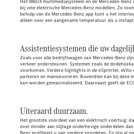
Het MBUX multimediasysteem en de Mercedes-Benz digi
bij vele elektrische Mercedes-Benz modellen. Zo to
behulp van de Mercedes-Benz app kunt u het interieu
alleen voor een aangename temperatuur als u instapt,
Assistentiesystemen die uw dageli
Zoals voor alle bedrijfswagen van Mercedes-Benz zijn
verkeer ondersteunen. Systemen zoals de dodehoekass
voorkomen. Verdere highlights in de eSprinter, eVito
parkeren en manoeuvreren. Bovendien kan bij deze mo
kan worden gemaximaliseerd. Daarnaast geeft de ECO-as
Uiteraard duurzaam.
Het grootste voordeel van een elektrisch voertuig: da
over minder aan slijtage onderhevige onderdelen dan
Benz profiteert u van verdere voordelen. Zo zijn al o