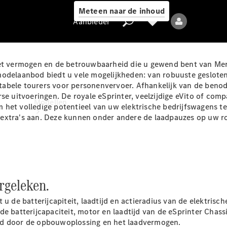
Meteen naar de inhoud
Aanbieder
 het vermogen en de betrouwbaarheid die u gewend bent van 
odelaanbod biedt u vele mogelijkheden: van robuuste gesloten 
tabele tourers voor personenvervoer. Afhankelijk van de beno
Aanbieder
se uitvoeringen. De royale eSprinter, veelzijdige eVito of compa
Modellen
. Om het volledige potentieel van uw elektrische bedrijfswagen
le extra's aan. Deze kunnen onder andere de laadpauzes op uw ro
rgeleken.
Alle modellen
 u de batterijcapiteit, laadtijd en actieradius van de elektris
Elektrische
de batterijcapaciteit, motor en laadtijd van de eSprinter Cha
modellen
ed door de opbouwoplossing en het laadvermogen.