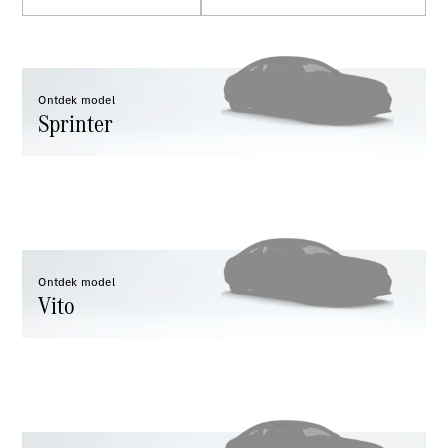
Configurator
Mercedes-
Benz Store
Citan
Ontdek model
Sprinter
Citan
Gesloten
Bestelwagen
Ontdek model
Vito
Configurator
Mercedes-
Benz Store
V-Klasse