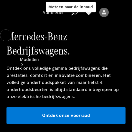
Meteen naar de inhoud
Aanbieder
Mercedes-Benz
Bedrijfswagens.
Aanbieder
Modellen
Ontdek ons volledige gamma bedrijfswagens die
prestaties, comfort en innovatie combineren. Het
volledige onderhoudspakket van maar liefst 4
onderhoudsbeurten is altijd standaard inbegrepen op
onze elektrische bedrijfswagens.
Alle modellen
Ontdek onze voorraad
Elektrische
modellen