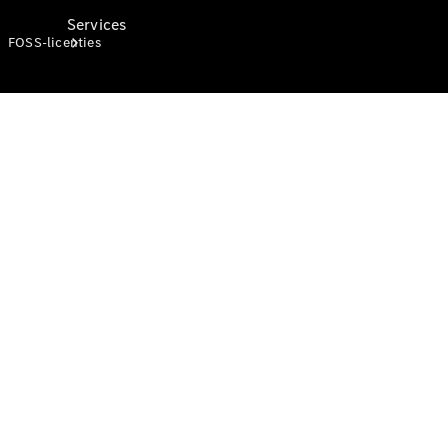
Services
FOSS-licenties
Oplaadoplossingen
Bedrijfswagen
Service
Mercedes-
Benz Care
Mobiliteitsoplossingen
Digitale
oplossingen
Mercedes-
Benz
kwaliteit
Werkplaatsafspraak
maken