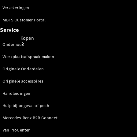
Verzekeringen
MBFS Customer Portal
Service
Kopen
Onderhoud
Werkplaatsafspraak maken
Originele Onderdelen
Originele accessoires
Direct
Handleidingen
leverbaar
Occasions
Hulp bij ongeval of pech
Acties
Mercedes-Benz B2B Connect
Configurator
en prijzen
Van ProCenter
Proefrit