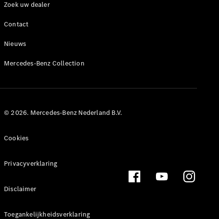
Zoek uw dealer
Overzicht
Contact
Standaarduitrusting
Van Uptime
Nieuws
Monitor
Remote
Mercedes-Benz Collection
Navigatie
E-mobility
Aanvullende
digitale
extra's
© 2026. Mercedes-Benz Nederland B.V.
Dealer
zoeken
Cookies
Privacyverklaring
Disclaimer
Toegankelijkheidsverklaring