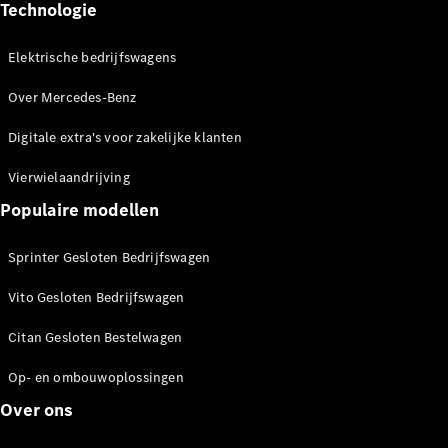
Technologie
boeken
Leasing &
Elektrische bedrijfswagens
Financiering
Verzekering
Over Mercedes-Benz
Vind uw
Digitale extra's voor zakelijke klanten
opvolgmodel
Digitale
Vierwielaandrijving
Extra's voor
Populaire modellen
uw
bedrijfswagen
Sprinter Gesloten Bedrijfswagen
Vito Gesloten Bedrijfswagen
Citan Gesloten Bestelwagen
Op- en ombouwoplossingen
Over ons