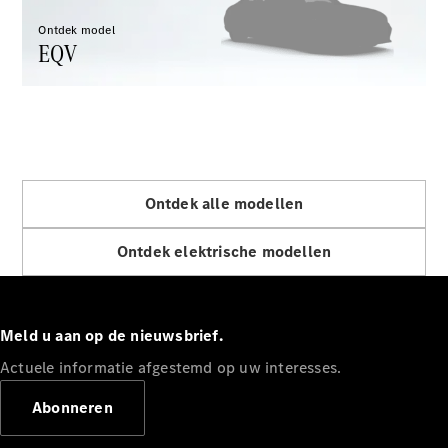
Configurator
Mercedes-
Ontdek model
EQV
Benz Store
eCitan
Ontdek alle modellen
eCitan
Gesloten
Elektrisch
Ontdek elektrische modellen
Bestelwagen
Configurator
Mercedes-
Meld u aan op de nieuwsbrief.
Benz Store
Actuele informatie afgestemd op uw interesses.
EQV
Abonneren