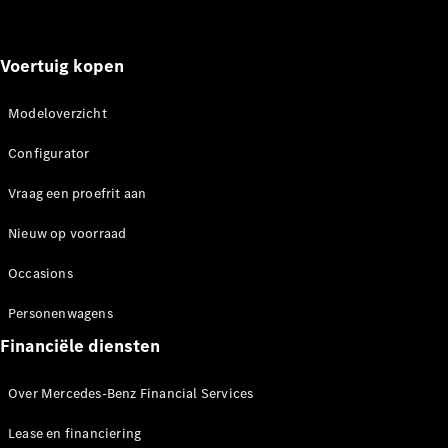
Voertuig kopen
EQV
Elektrisch
Modeloverzicht
Configurator
Mercedes-
Configurator
Benz Store
Vraag een proefrit aan
Personenwagens
Nieuw op voorraad
Configurator
Occasions
Mercedes-Benz
Personenwagens
Store
Financiële diensten
Over Mercedes-Benz Financial Services
Lease en financiering