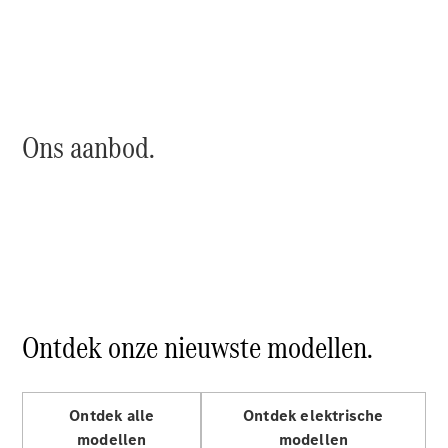
Chassiscabine
met open
laadbak
Configurator
Mercedes-
Ons aanbod.
Benz Store
Vito
Alle Vito
Ontdek onze nieuwste modellen.
Vito
Gesloten
Bestelwagen
Vito Mixto
Ontdek alle
Ontdek elektrische
Vito Tourer
modellen
modellen