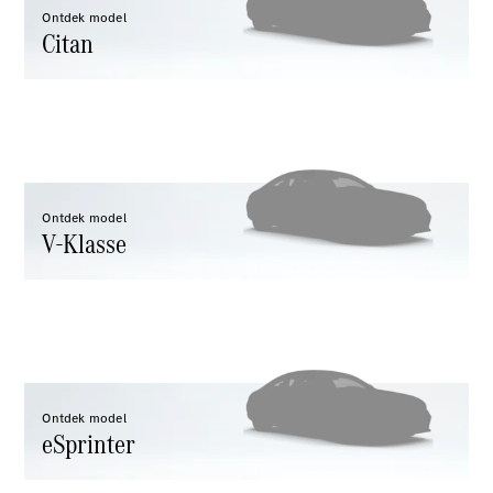
Ontdek model
Citan
V-Klasse
Configurator
Mercedes-
Benz Store
Ontdek model
eSprinter
V-Klasse
Alle
eSprinter
Ontdek model
eSprinter
eSprinter
Gesloten
Elektrisch
Bestelwagen