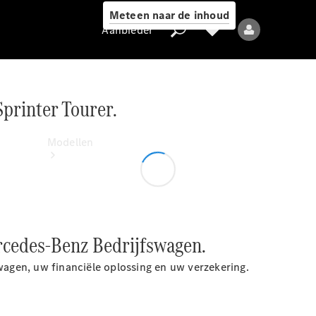
Meteen naar de inhoud
Aanbieder
printer Tourer.
Aanbieder
Modellen
rcedes-Benz Bedrijfswagen.
Alle modellen
agen, uw financiële oplossing en uw verzekering.
Elektrische
modellen