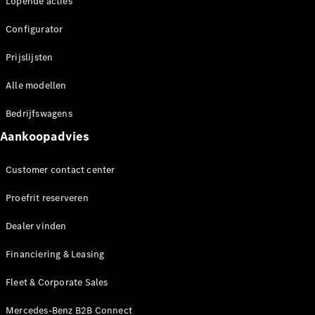
Elektrische modellen
Lopende acties
Plug-in Hybrid modellen
Configurator
Limousine
Prijslijsten
Alle modellen
Bedrijfswagens
Aankoopadvies
Alle
Limousine
Customer contact center
CLA
Elektrisch
Proefrit reserveren
CLA
C-Klasse
Dealer vinden
Limousine
C-Klasse
Elektrisch
Financiering & Leasing
Limousine
EQE
Elektrisch
Fleet & Corporate Sales
Limousine
EQS
Mercedes-Benz B2B Connect
Elektrisch