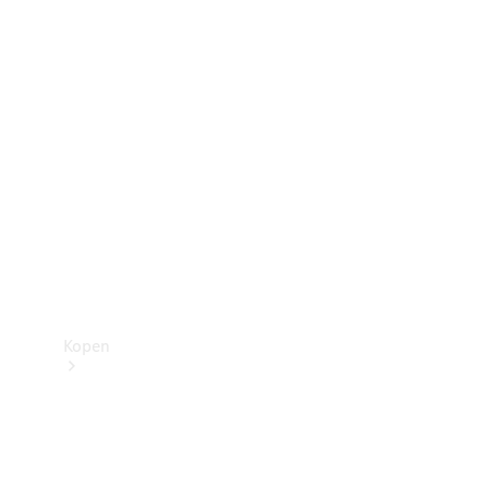
Mercedes-Benz Store
Kopen