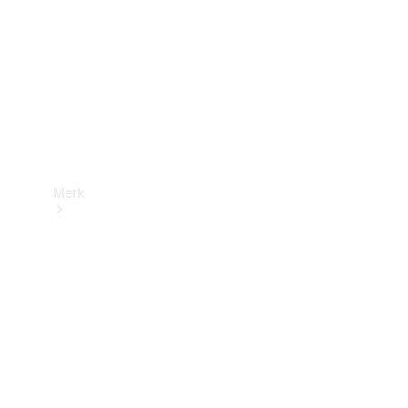
contact
Merk
Ontdek ons
laatste
nieuws
Over