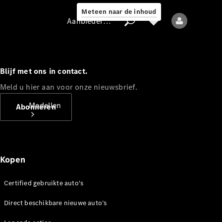
Meteen naar de inhoud
Aanbieder / Gegevensbescherming
Blijf met ons in contact.
Aanbieder /
Meld u hier aan voor onze nieuwsbrief.
Gegevensbescherming
Modellen
Abonneren
Kopen
Certified gebruikte auto's
Alle modellen
Nieuwe modellen
Direct beschikbare nieuwe auto’s