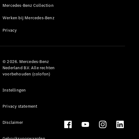
Mercedes-Benz Collection
Mercedes-
Maybach
Nieuw
Werken bij Mercedes-Benz
GLS SUV
G-Klasse
Elektrisch
Privacy
Terreinwagen
G-Klasse
Terreinwagen
© 2026. Mercedes-Benz
Configurator
Nederland B.V. Alle rechten
Mercedes-
voorbehouden (colofon)
Benz Store
Estate
Instellingen
Privacy statement
Disclaimer
Alle Estates
CLA
Gebruiksvoorwaarden