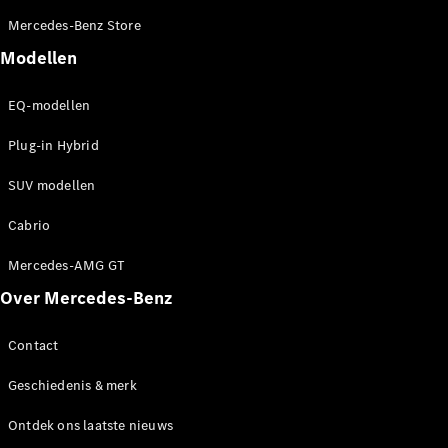
EQA
Elektrisch
Mercedes-Benz Store
EQE
Elektrisch
SUV
Modellen
EQS
Elektrisch
SUV
EQ-modellen
Mercedes-
Maybach
Elektrisch
Plug-in Hybrid
EQS SUV
GLA
SUV modellen
GLA
Nieuw
GLA
Nieuw
Elektrisch
Cabrio
GLB
Elektrisch
GLB
Mercedes-AMG GT
GLC
Elektrisch
Over Mercedes-Benz
GLC
GLC Coupé
GLE
Contact
GLE
Nieuw
GLE Coupé
Geschiedenis & merk
GLE
Nieuw
Coupé
Ontdek ons laatste nieuws
GLS
Nieuw