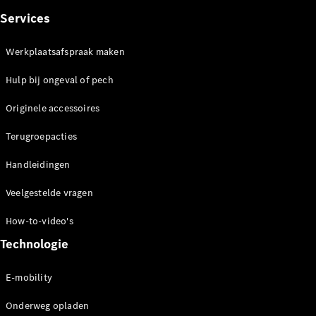
Limousine
E-Klasse
Services
Limousine
S-Klasse
Werkplaatsafspraak maken
S-Klasse
Lang
Hulp bij ongeval of pech
Mercedes-
Maybach S-
Originele accessoires
Klasse
Terugroepacties
Configurator
Handleidingen
Mercedes-
Benz Store
Veelgestelde vragen
SUV
How-to-video's
Technologie
E-mobility
Alle SUVs
Onderweg opladen