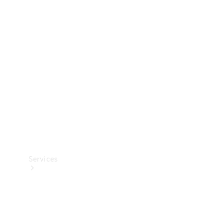
Banden &
wielen
Accessoires
Collection-
artikelen
Voertuigonderhoud
Services