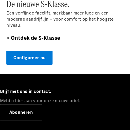
De nieuwe S-Klasse.
Direct
Een verfijnde facelift, merkbaar meer luxe en een
beschikbare
moderne aandrijflijn – voor comfort op het hoogste
nieuwe
niveau.
auto’s
>
Ontdek de S-Klasse
Onze acties
Fleet,
Corporate &
Configureer nu
Diplomatic
Sales
Certified
gebruikte
auto's
Blijf met ons in contact.
Meld u hier aan voor onze nieuwsbrief.
Configurator
en prijzen
Abonneren
Prijslijsten &
brochures
Boek een