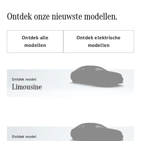
Limousine
E-Klasse
Ontdek onze nieuwste modellen.
Limousine
S-Klasse
S-Klasse
Lang
Ontdek alle
Ontdek elektrische
Mercedes-
modellen
modellen
Maybach S-
Klasse
Configurator
Mercedes-
Ontdek model
Benz Store
Limousine
SUV
Alle SUVs
Ontdek model