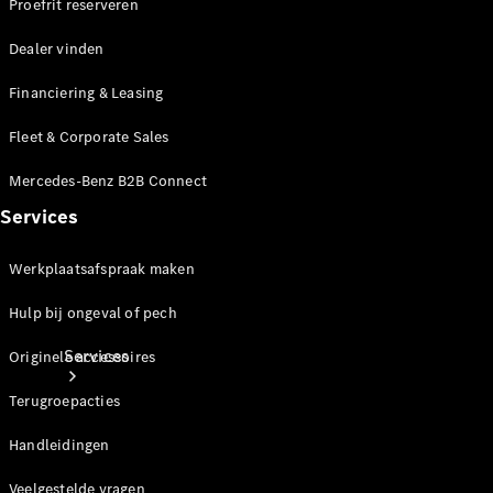
Proefrit reserveren
Banden &
wielen
Dealer vinden
Accessoires
Collection-
Financiering & Leasing
artikelen
Voertuigonderhoud
Fleet & Corporate Sales
Mercedes-Benz B2B Connect
Services
Werkplaatsafspraak maken
Hulp bij ongeval of pech
Services
Originele accessoires
Terugroepacties
Handleidingen
Veelgestelde vragen