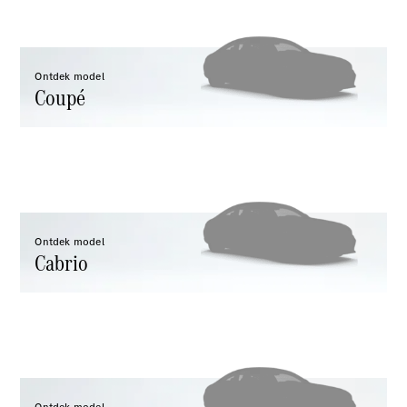
Mercedes-
Maybach
Nieuw
GLS SUV
G-Klasse
Ontdek model
Elektrisch
Coupé
Terreinwagen
G-Klasse
Terreinwagen
Configurator
Mercedes-
Benz Store
Estate
Ontdek model
Cabrio
Alle Estates
CLA