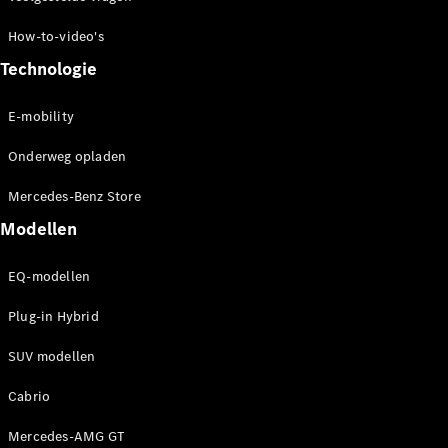
Alle
How-to-video's
services
Technologie
Oplaadoplossingen
E-mobility
Serviceafspraak
maken
Onderweg opladen
Service en
reparatie
Mercedes-Benz Store
Hulp bij
Modellen
pech en
schade
EQ-modellen
Verzekeringen
Plug-in Hybrid
Mercedes-
Benz apps
SUV modellen
Instructieboekjes
Cabrio
Support en
Mercedes-AMG GT