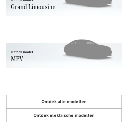
Shooting
Ontdek model
Elektrisch
Grand Limousine
Brake
CLA
Shooting
Brake
C-Klasse
Estate
E-Klasse
Estate
Ontdek model
E-Klasse
MPV
All-Terrain
Configurator
Mercedes-
Benz Store
Hatchback
Ontdek alle modellen
Ontdek elektrische modellen