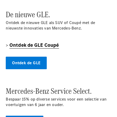
Coupé
Mercedes-
De nieuwe GLE.
AMG GT
Nieuw
Elektrisch
4-Deurs
Ontdek de nieuwe GLE als SUV of Coupé met de
Coupé
nieuwste innovaties van Mercedes-Benz.
Configurator
Mercedes-
Ontdek de GLE Coupé
>
Benz Store
Cabrio
Ontdek de GLE
Mercedes-Benz Service Select.
Alle Cabrios
CLE Cabrio
Bespaar 15% op diverse services voor een selectie van
Mercedes-
voertuigen
van 6 jaar en ouder.
AMG SL
Roadster