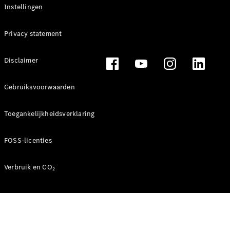
Mercedes-
Instellingen
Benz
Privacy statement
Disclaimer
Gebruiksvoorwaarden
Toegankelijkheidsverklaring
Over ons
Contact
FOSS-licenties
opnemen
Mercedes-
Benz
Verbruik en CO₂
Magazine
Mercedes-
AMG
Mercedes-
MAYBACH