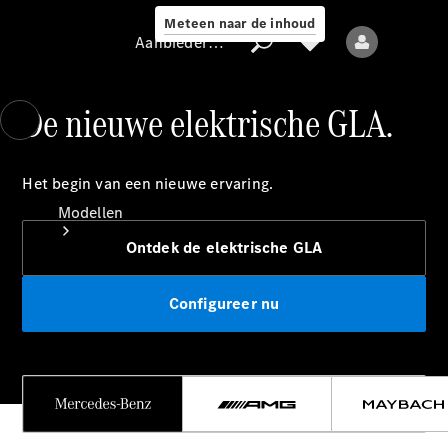
Meteen naar de inhoud
Aanbieder / Gegevensbescherming
De nieuwe elektrische GLA.
Aanbieder /
Het begin van een nieuwe ervaring.
Gegevensbescherming
Modellen
Ontdek de elektrische GLA
Configureer nu
Alle modellen
Nieuwe modellen