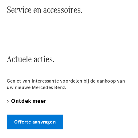
Service en accessoires.
Alle
Hatchbacks
A-Klasse
Hatchback
B-Klasse
Configurator
Actuele acties.
Mercedes-
Benz Store
Coupé
Geniet van interessante voordelen bij de aankoop van
uw nieuwe Mercedes Benz.
Ontdek meer
>
Alle Coupés
CLE Coupé
Offerte aanvragen
Mercedes-
AMG GT