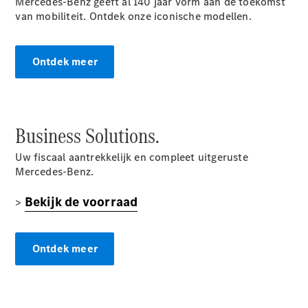
Mercedes-Benz geeft al 140 jaar vorm aan de toekomst
Benz Store
van mobiliteit. Ontdek onze iconische modellen.
MPV
Ontdek meer
Alle MPVs
Business Solutions.
EQV
Elektrisch
V-Klasse
Uw fiscaal aantrekkelijk en compleet uitgeruste
Mercedes-Benz.
Configurator
Bekijk de voorraad
>
Mercedes-
Benz Store
Ontdek meer
Bedrijfswagens
Configurator