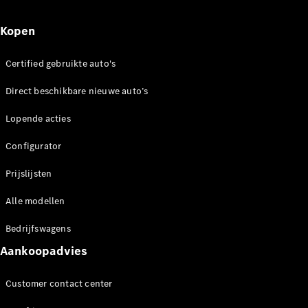
proefrit
Dealer
Kopen
vinden
Leasing &
Financiering
Certified gebruikte auto's
Direct beschikbare nieuwe auto’s
Digitale
extra's
Lopende acties
Servicecontracten
Onderdelen
Configurator
&
accessoires
Prijslijsten
Alle modellen
Bedrijfswagens
Aankoopadvies
Customer contact center