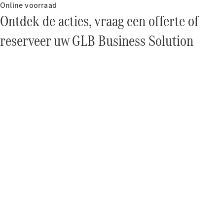
Mercedes-
Online voorraad
Benz
Ontdek de acties, vraag een offerte of
reserveer uw GLB Business Solution
Over ons
Contact
opnemen
Mercedes-
Benz
Magazine
Mercedes-
AMG
Mercedes-
MAYBACH