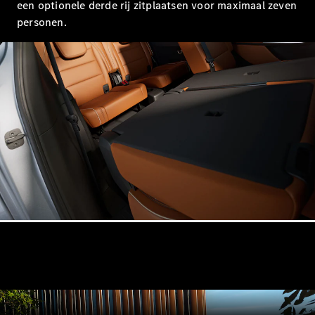
een optionele derde rij zitplaatsen voor maximaal zeven
Alle
personen.
Hatchbacks
A-Klasse
Hatchback
B-Klasse
Configurator
Mercedes-
Benz Store
Coupé
Alle Coupés
CLE Coupé
Mercedes-
AMG GT