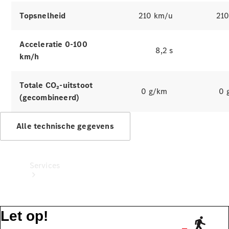
Banden &
wielen
Topsnelheid
210 km/u
21
Accessoires
Collection-
Acceleratie 0-100
artikelen
8,2 s
km/h
Voertuigonderhoud
Totale CO₂-uitstoot
0 g/km
0 
(gecombineerd)
Alle technische gegevens
Services
Let op!