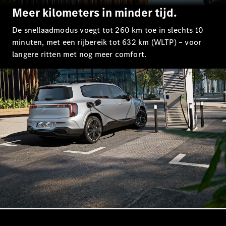
Coupé
Meer kilometers in minder tijd.
Mercedes-
AMG GT
De snellaadmodus voegt tot 260 km toe in slechts 10
Nieuw
Elektrisch
4-Deurs
minuten, met een rijbereik tot 632 km (WLTP) – voor
Coupé
langere ritten met nog meer comfort.
Configurator
Mercedes-
Benz Store
Cabrio
Alle Cabrios
CLE Cabrio
Mercedes-
AMG SL
Roadster