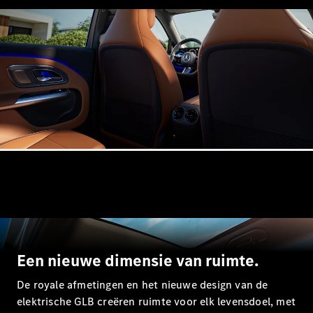
Shooting
Elektrisch
Brake
CLA
Shooting
Brake
C-Klasse
Estate
E-Klasse
Estate
E-Klasse
All-Terrain
Configurator
Mercedes-
Benz Store
Hatchback
Een nieuwe dimensie van ruimte.
De royale afmetingen en het nieuwe design van de
elektrische GLB creëren ruimte voor elk levensdoel, met