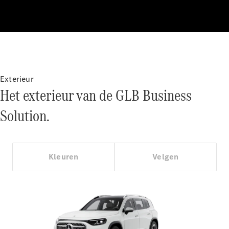
Mercedes-
Maybach SL
Monogram
Series
Configurator
Mercedes-
Exterieur
Benz Store
Het exterieur van de GLB Business
Grand Limousine
Solution.
Kleuren
Velgen
VLE
Elektrisch
Configurator
Mercedes-