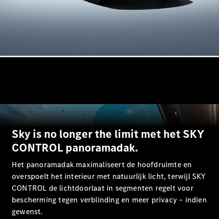
Mercedes-
Maybach
Nieuw
GLS SUV
G-Klasse
Elektrisch
Terreinwagen
G-Klasse
Terreinwagen
Configurator
Mercedes-
Benz Store
Estate
Sky is no longer the limit met het SKY
CONTROL panoramadak.
Het panoramadak maximaliseert de hoofdruimte en
overspoelt het interieur met natuurlijk licht, terwijl SKY
CONTROL de lichtdoorlaat in segmenten regelt voor
Alle Estates
bescherming tegen verblinding en meer privacy – indien
CLA
gewenst.