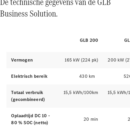
De technische gegevens van de GLB
proefrit
van de GLB Business Solution
Dealer
Business Solution.
vinden
Leasing &
Financiering
Ontdek simulatoren
GLB 200
GL
Digitale
extra's
Servicecontracten
Onderdelen
Vermogen
165 kW (224 pk)
200 kW (2
&
accessoires
Elektrisch bereik
430 km
52
Totaal verbruik
15,5 kWh/100km
15,5 kWh/
(gecombineerd)
Oplaadtijd DC 10 -
20 min
80 % SOC (netto)