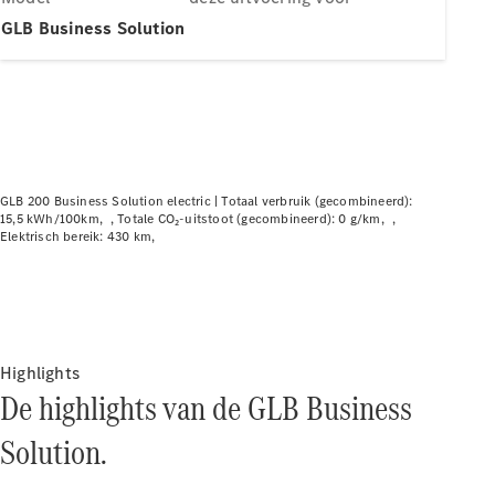
Elektrische modellen
Plug-in Hybrid modellen
GLB Business Solution
Limousine
GLB 200 Business Solution electric |
Totaal verbruik (gecombineerd):
15,5 kWh/100km
Totale CO₂-uitstoot (gecombineerd): 0 g/km
Elektrisch bereik: 430 km
Alle
Limousine
CLA
Elektrisch
CLA
C-Klasse
Limousine
Highlights
C-Klasse
De highlights van de GLB Business
Elektrisch
Limousine
EQE
Solution.
Elektrisch
Limousine
EQS
Elektrisch