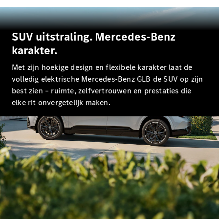
Limousine
E-Klasse
Limousine
S-Klasse
SUV uitstraling. Mercedes-Benz
S-Klasse
karakter.
Lang
Mercedes-
Met zijn hoekige design en flexibele karakter laat de
Maybach S-
volledig elektrische Mercedes-Benz GLB de SUV op zijn
Klasse
best zien – ruimte, zelfvertrouwen en prestaties die
elke rit onvergetelijk maken.
Configurator
Mercedes-
Benz Store
SUV
Alle SUVs