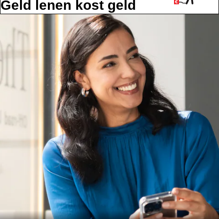
Geld lenen kost geld
Alle
services
Oplaadoplossingen
Serviceafspraak
maken
Service en
reparatie
Hulp bij
pech en
schade
Verzekeringen
Mercedes-
Benz apps
Instructieboekjes
Support en