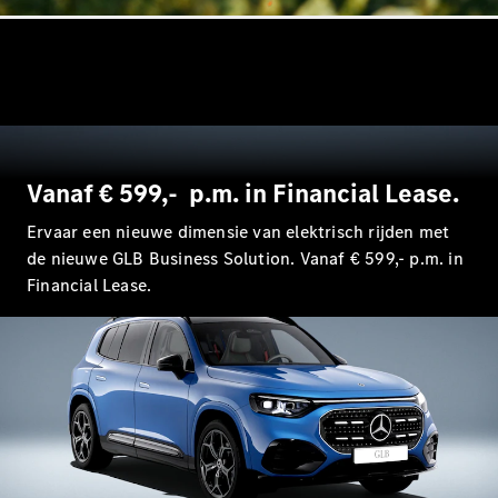
EQA
Elektrisch
EQE
Elektrisch
SUV
EQS
Elektrisch
SUV
Mercedes-
Maybach
Elektrisch
EQS SUV
Vanaf € 599,- p.m. in Financial Lease.
GLA
GLA
Nieuw
Ervaar een nieuwe dimensie van elektrisch rijden met
GLA
Nieuw
Elektrisch
de nieuwe GLB Business Solution. Vanaf € 599,- p.m. in
GLB
Elektrisch
Financial Lease.
GLB
GLC
Elektrisch
GLC
GLC Coupé
GLE
GLE
Nieuw
GLE Coupé
GLE
Nieuw
Coupé
GLS
Nieuw