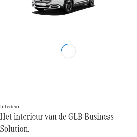
Benz Store
MPV
Alle MPVs
EQV
Elektrisch
V-Klasse
Configurator
Mercedes-
Benz Store
Interieur
Het interieur van de GLB Business
Bedrijfswagens
Solution.
Configurator