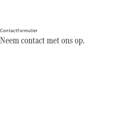
concept
cars
Elektrische
mobiliteit
Duurzaamheid
Contactformulier
Neem contact met ons op.
Mercedes-
Benz
Nederland
Werken bij
Mercedes-
Benz