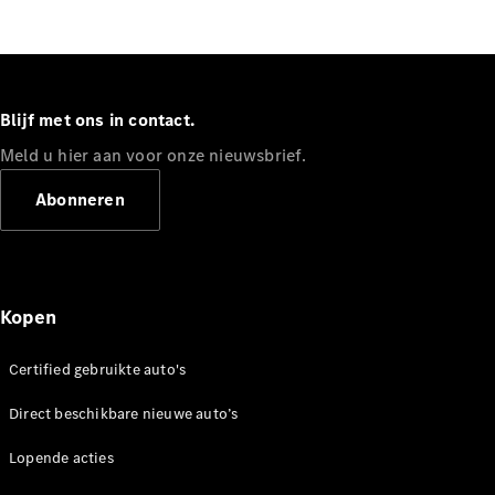
Werken bij
een
Mercedes-
Benz dealer
Support en
Blijf met ons in contact.
contact
Meld u hier aan voor onze nieuwsbrief.
Abonneren
Kopen
Certified gebruikte auto's
Direct beschikbare nieuwe auto’s
Lopende acties