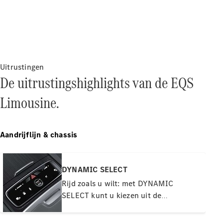
Direct
beschikbare
nieuwe
auto’s
Uitrustingen
Onze acties
De uitrustingshighlights van de EQS
Fleet,
Corporate &
Limousine.
Diplomatic
Sales
Certified
Aandrijflijn & chassis
gebruikte
auto's
DYNAMIC SELECT
Configurator
Rijd zoals u wilt: met DYNAMIC
en prijzen
Prijslijsten &
SELECT kunt u kiezen uit de
brochures
rijprogramma's 'ECO', 'Comfort', 'Sport'
Boek een
en 'Individual'. Het rijprogramma