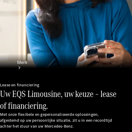
contact
Merk
Lease en financiering
Uw EQS Limousine, uw keuze – lease
of financiering.
Ontdek ons
Met onze flexibele en gepersonaliseerde oplossingen,
laatste
afgestemd op uw persoonlijke situatie, zit u in een recordtijd
nieuws
achter het stuur van uw Mercedes-Benz.
Over