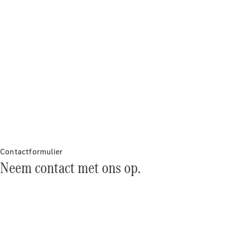
concept
cars
Elektrische
mobiliteit
Duurzaamheid
Mercedes-
Benz
Nederland
Contactformulier
Neem contact met ons op.
Werken bij
Mercedes-
Benz