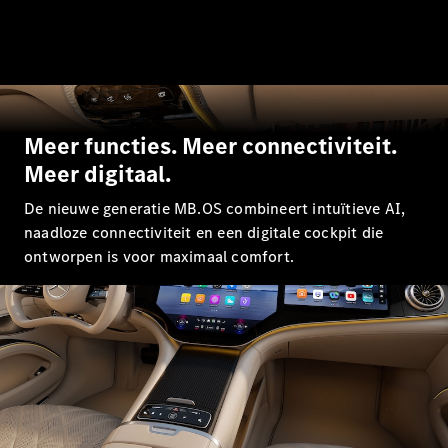
Mercedes-
Maybach
Nieuw
GLS SUV
G-Klasse
Elektrisch
Terreinwagen
G-Klasse
Meer functies. Meer connectiviteit.
Terreinwagen
Meer digitaal.
Configurator
De nieuwe generatie MB.OS combineert intuïtieve AI,
Mercedes-
naadloze connectiviteit en een digitale cockpit die
Benz Store
ontworpen is voor maximaal comfort.
Estate
Alle Estates
CLA