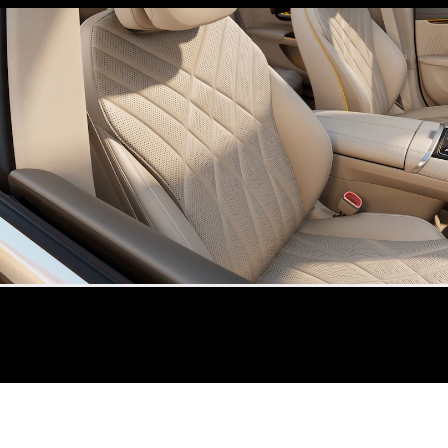
Coupé
Mercedes-
AMG GT
Nieuw
Elektrisch
4-Deurs
Coupé
Configurator
Mercedes-
Benz Store
Cabrio
Alle Cabrios
CLE Cabrio
Mercedes-
AMG SL
Roadster