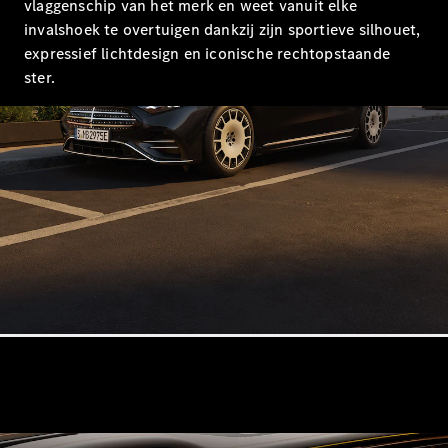
Limousine
vlaggenschip van het merk en weet vanuit elke
E-Klasse
invalshoek te overtuigen dankzij zijn sportieve silhouet,
Limousine
expressief lichtdesign en iconische rechtopstaande
S-Klasse
ster.
S-Klasse
Lang
Mercedes-
Maybach S-
Klasse
Configurator
Mercedes-
Benz Store
SUV
Alle SUVs