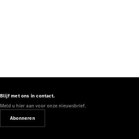
Werken bij
een
Mercedes-
Benz dealer
Support en
contact
Blijf met ons in contact.
Meld u hier aan voor onze nieuwsbrief.
Abonneren