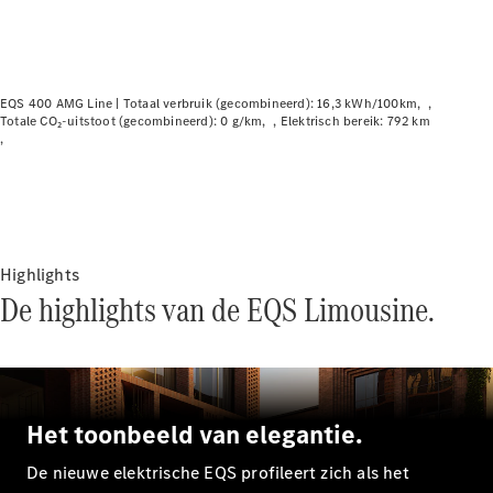
Elektrische modellen
Plug-in Hybrid modellen
Limousine
EQS 400 AMG Line |
Totaal verbruik (gecombineerd): 16,3 kWh/100km
Totale CO₂-uitstoot (gecombineerd): 0 g/km
Elektrisch bereik: 792 km
Alle
Limousine
Highlights
CLA
Elektrisch
De highlights van de EQS Limousine.
CLA
C-Klasse
Limousine
C-Klasse
Elektrisch
Limousine
EQE
Het toonbeeld van elegantie.
Elektrisch
Limousine
De nieuwe elektrische EQS profileert zich als het
EQS
Elektrisch