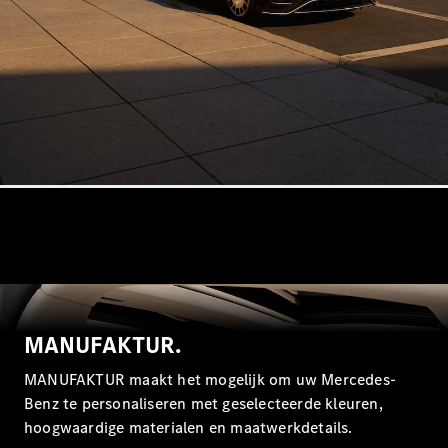
Alle
Hatchbacks
A-Klasse
Hatchback
B-Klasse
Configurator
Mercedes-
Benz Store
Coupé
MANUFAKTUR.
Alle Coupés
MANUFAKTUR maakt het mogelijk om uw Mercedes-
CLE Coupé
Benz te personaliseren met geselecteerde kleuren,
Mercedes-
hoogwaardige materialen en maatwerkdetails.
AMG GT