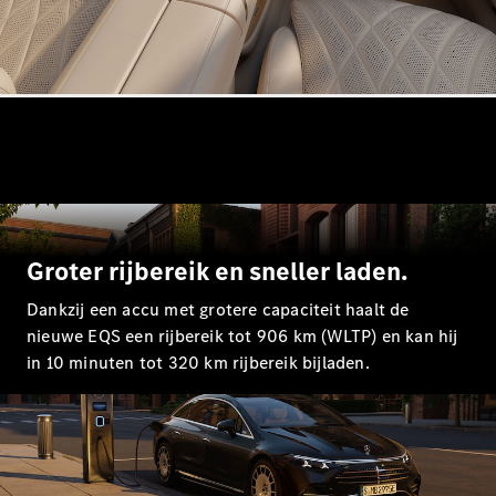
Shooting
Elektrisch
Brake
CLA
Shooting
Brake
C-Klasse
Estate
E-Klasse
Estate
E-Klasse
All-Terrain
Groter rijbereik en sneller laden.
Configurator
Dankzij een accu met grotere capaciteit haalt de
Mercedes-
nieuwe EQS een rijbereik tot 906 km (WLTP) en kan hij
Benz Store
in 10 minuten tot 320 km rijbereik bijladen.
Hatchback