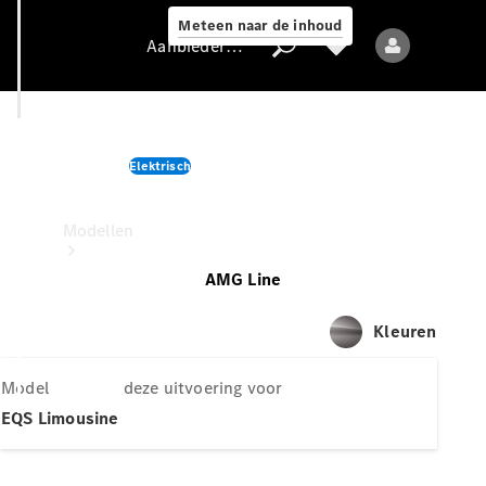
Meteen naar de inhoud
Aanbieder / Gegevensbescherming
EQS Limousine
Elektrisch
Aanbieder /
deze uitvoering voor
Gegevensbescherming
Modellen
AMG Line
Kleuren
Model
deze uitvoering voor
Alle modellen
EQS Limousine
Nieuwe modellen