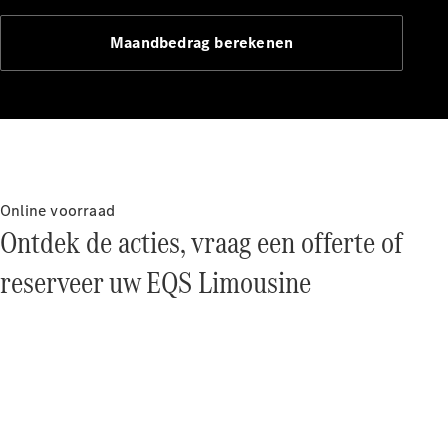
Mercedes-
Benz
Maandbedrag berekenen
Online voorraad
Ontdek de acties, vraag een offerte of
Over ons
Contact
reserveer uw EQS Limousine
opnemen
Mercedes-
Benz
Magazine
Mercedes-
AMG
Mercedes-
MAYBACH