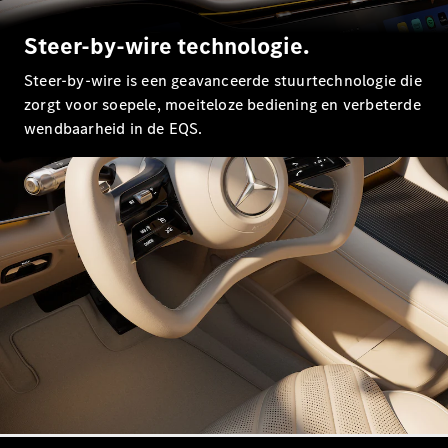
EQA
Elektrisch
EQE
Elektrisch
Steer-by-wire technologie.
SUV
EQS
Steer-by-wire is een geavanceerde stuurtechnologie die
Elektrisch
SUV
zorgt voor soepele, moeiteloze bediening en verbeterde
Mercedes-
wendbaarheid in de EQS.
Maybach
Elektrisch
EQS SUV
GLA
GLA
Nieuw
GLA
Nieuw
Elektrisch
GLB
Elektrisch
GLB
GLC
Elektrisch
GLC
GLC Coupé
GLE
GLE
Nieuw
GLE Coupé
GLE
Nieuw
Coupé
GLS
Nieuw