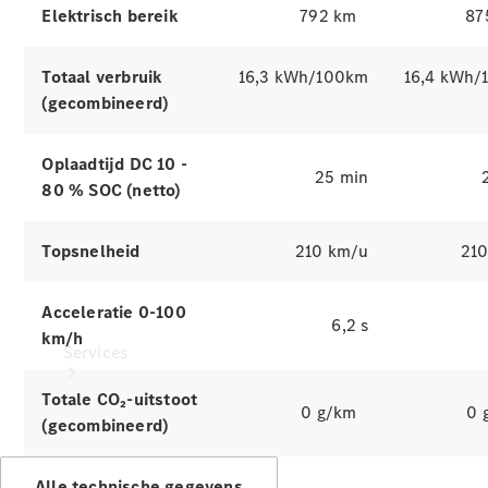
Banden &
Elektrisch bereik
792 km
87
wielen
Accessoires
Totaal verbruik
16,3 kWh/100km
16,4 kWh/
Collection-
artikelen
(gecombineerd)
Voertuigonderhoud
Oplaadtijd DC 10 -
25 min
80 % SOC (netto)
Topsnelheid
210 km/u
21
Acceleratie 0-100
6,2 s
km/h
Services
Totale CO₂-uitstoot
0 g/km
0 
(gecombineerd)
Alle technische gegevens