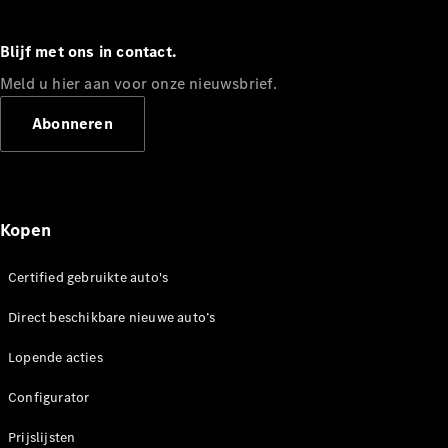
Alle
Hatchbacks
Blijf met ons in contact.
A-Klasse
Meld u hier aan voor onze nieuwsbrief.
Hatchback
B-Klasse
Abonneren
Configurator
Mercedes-
Benz Store
Coupé
Kopen
Certified gebruikte auto's
Direct beschikbare nieuwe auto’s
Lopende acties
Alle Coupés
CLE Coupé
Configurator
Mercedes-
AMG GT
Prijslijsten