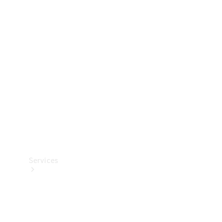
Banden &
wielen
Accessoires
Collection-
artikelen
Voertuigonderhoud
Services