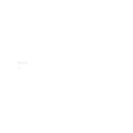
contact
Merk
Ontdek ons
laatste
nieuws
Over