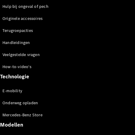
Mercedes-
Hulp bij ongeval of pech
Maybach SL
Monogram
Originele accessoires
Series
Terugroepacties
Configurator
Handleidingen
Mercedes-
Benz Store
Veelgestelde vragen
Grand Limousine
How-to-video's
Technologie
E-mobility
Onderweg opladen
VLE
Elektrisch
Mercedes-Benz Store
Modellen
Configurator
Mercedes-