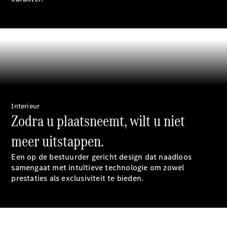
EQA
Elektrisch
EQE
Elektrisch
SUV
EQS
Elektrisch
SUV
Mercedes-
Maybach
Elektrisch
EQS SUV
GLA
GLA
Nieuw
Interieur
GLA
Nieuw
Elektrisch
Zodra u plaatsneemt, wilt u niet
GLB
Elektrisch
GLB
meer uitstappen.
GLC
Elektrisch
GLC
Een op de bestuurder gericht design dat naadloos
GLC Coupé
samengaat met intuïtieve technologie om zowel
GLE
prestaties als exclusiviteit te bieden.
GLE
Nieuw
GLE Coupé
GLE
Nieuw
Coupé
GLS
Nieuw