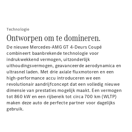
Mercedes-
Maybach
Nieuw
GLS SUV
G-Klasse
Elektrisch
Technologie
Terreinwagen
Ontworpen om te domineren.
G-Klasse
Terreinwagen
De nieuwe Mercedes-AMG GT 4-Deurs Coupé
combineert baanbrekende technologie voor
Configurator
indrukwekkend vermogen, uitzonderlijk
Mercedes-
uithoudingsvermogen, geavanceerde aerodynamica en
Benz Store
ultrasnel laden. Met drie axiale fluxmotoren en een
Estate
high-performance accu introduceren we een
revolutionair aandrijfconcept dat een volledig nieuwe
dimensie van prestaties mogelijk maakt. Een vermogen
tot 860 kW en een rijbereik tot circa 700 km (WLTP)
maken deze auto de perfecte partner voor dagelijks
gebruik.
Alle Estates
CLA