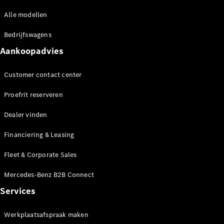
Coupé
Mercedes-
Alle modellen
AMG GT
Nieuw
Elektrisch
Bedrijfswagens
4-Deurs
Coupé
Aankoopadvies
Configurator
Customer contact center
Mercedes-
Benz Store
Proefrit reserveren
Cabrio
Dealer vinden
Financiering & Leasing
Fleet & Corporate Sales
Mercedes-Benz B2B Connect
Alle Cabrios
CLE Cabrio
Services
Mercedes-
AMG SL
Werkplaatsafspraak maken
Roadster