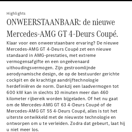
Elektrische modellen
Plug-in Hybrid modellen
Highlights
ONWEERSTAANBAAR: de nieuwe
Limousine
Mercedes-AMG GT 4-Deurs Coupé.
Klaar voor een onweerstaanbare ervaring? De nieuwe
Mercedes-AMG GT 4-Deurs Coupé zet een nieuwe
standaard in AMG-prestaties, met extreme
vermogensafgifte en een ongeëvenaard
Alle
uithoudingsvermogen. Zijn gestroomlijnde
Limousine
aerodynamische design, de op de bestuurder gerichte
CLA
Elektrisch
cockpit en de krachtige aandrijftechnologie
CLA
herdefiniëren de norm. Dankzij een laadvermogen tot
C-Klasse
600 kW kan in slechts 10 minuten meer dan 460
Limousine
kilometer rijbereik worden
bijgeladen.
Of het nu gaat
C-Klasse
om de Mercedes-AMG GT 63 4-Deurs Coupé of de
Elektrisch
Limousine
Mercedes-AMG GT 55 4-Deurs Coupé, alles is tot het
EQE
uiterste ontwikkeld met de nieuwste technologie en
Elektrisch
Limousine
ontworpen om u te verleiden. Zodra dat gebeurt, laat hij
EQS
u niet meer los.
Elektrisch