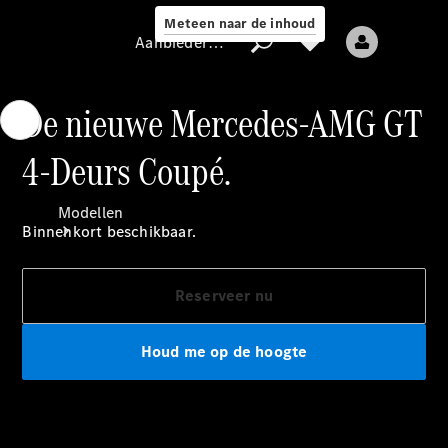
Meteen naar de inhoud
Aanbieder / Gegevensbescherming
De nieuwe Mercedes-AMG GT
4-Deurs Coupé.
Aanbieder /
Gegevensbescherming
Modellen
Binnenkort beschikbaar.
Reserveer nu
Houd me op de hoogte
Alle modellen
Nieuwe modellen