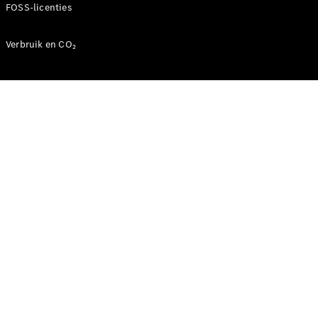
FOSS-licenties
Direct
beschikbare
Verbruik en CO₂
nieuwe
auto’s
Onze acties
Fleet,
Corporate &
Diplomatic
Sales
Certified
gebruikte
auto's
Configurator
en prijzen
Prijslijsten &
brochures
Boek een