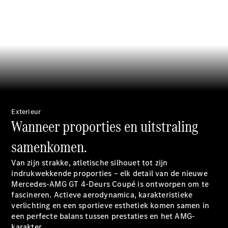
Limousine
E-Klasse
Limousine
S-Klasse
S-Klasse
Lang
Mercedes-
Maybach S-
Klasse
Exterieur
Configurator
Wanneer proporties en uitstraling
Mercedes-
Benz Store
samenkomen.
SUV
Van zijn strakke, atletische silhouet tot zijn
indrukwekkende proporties – elk detail van de nieuwe
Mercedes-AMG GT 4-Deurs Coupé is ontworpen om te
fascineren. Actieve aerodynamica, karakteristieke
verlichting en een sportieve esthetiek komen samen in
een perfecte balans tussen prestaties en het AMG-
Alle SUVs
karakter.