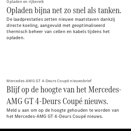
Shooting
Elektrisch
Opladen en rijbereik
Brake
Opladen bijna net zo snel als tanken.
CLA
Shooting
De laadprestaties zetten nieuwe maatstaven dankzij
Brake
directe koeling, aangevuld met geoptimaliseerd
C-Klasse
thermisch beheer van cellen en kabels tijdens het
Estate
opladen.
E-Klasse
Estate
E-Klasse
All-Terrain
Configurator
Mercedes-AMG GT 4-Deurs Coupé nieuwsbrief
Mercedes-
Blijf op de hoogte van het Mercedes-
Benz Store
Hatchback
AMG GT 4-Deurs Coupé nieuws.
Meld u aan om op de hoogte gehouden te worden van
het Mercedes-AMG GT 4-Deurs Coupé nieuws.