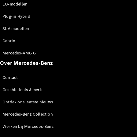
EQ-modellen
Benz Store
MPV
Plug-in Hybrid
SUV modellen
Cabrio
Mercedes-AMG GT
Alle MPVs
EQV
Over Mercedes-Benz
Elektrisch
V-Klasse
Contact
Configurator
Geschiedenis & merk
Mercedes-
Benz Store
Ontdek ons laatste nieuws
Bedrijfswagens
Mercedes-Benz Collection
Werken bij Mercedes-Benz
Configurator