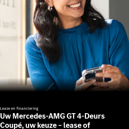
Merk
Ontdek ons
laatste
nieuws
Over
Lease en financiering
Mercedes-
Uw Mercedes-AMG GT 4-Deurs
Benz
Coupé, uw keuze – lease of