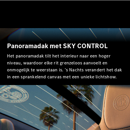
EQE
Elektrisch
SUV
EQS
Elektrisch
SUV
Mercedes-
Maybach
Elektrisch
EQS SUV
Panoramadak met SKY CONTROL
GLA
GLA
Nieuw
Het panoramadak tilt het interieur naar een hoger
GLA
Nieuw
Elektrisch
niveau, waardoor elke rit grenzeloos aanvoelt en
GLB
Elektrisch
onmogelijk te weerstaan is. ’s Nachts verandert het dak
GLB
in een sprankelend canvas met een unieke lichtshow.
GLC
Elektrisch
GLC
GLC Coupé
GLE
GLE
Nieuw
GLE Coupé
GLE
Nieuw
Coupé
GLS
Nieuw