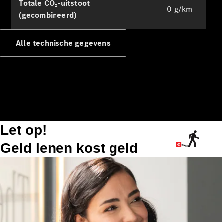
Totale CO₂-uitstoot
Oplaadoplossingen
0 g/km
(gecombineerd)
Serviceafspraak
maken
Alle technische gegevens
Service en
reparatie
Hulp bij
pech en
schade
Verzekeringen
Let op!
Mercedes-
Benz apps
Geld lenen kost geld
Instructieboekjes
Support en
contact