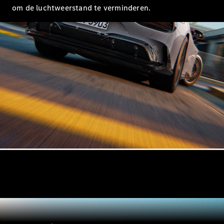
Alle
om de luchtweerstand te verminderen.
Hatchbacks
A-Klasse
Hatchback
B-Klasse
Configurator
Mercedes-
Benz Store
Coupé
Alle Coupés
CLE Coupé
Mercedes-
AMG GT
Coupé