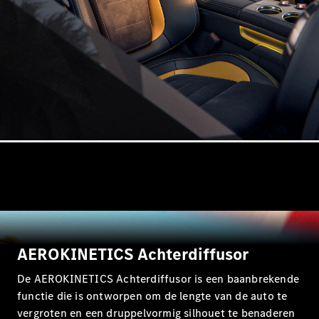
Brake
CLA
Shooting
Brake
C-Klasse
Estate
E-Klasse
Estate
E-Klasse
All-Terrain
Configurator
Mercedes-
Benz Store
Hatchback
AEROKINETICS Achterdiffusor
De AEROKINETICS Achterdiffusor is een baanbrekende
functie die is ontworpen om de lengte van de auto te
vergroten en een druppelvormig silhouet te benaderen