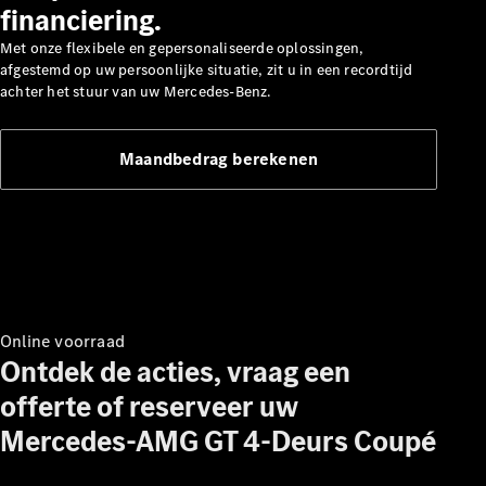
financiering.
Met onze flexibele en gepersonaliseerde oplossingen,
afgestemd op uw persoonlijke situatie, zit u in een recordtijd
achter het stuur van uw Mercedes-Benz.
Maandbedrag berekenen
Over ons
Contact
opnemen
Mercedes-
Benz
Magazine
Mercedes-
AMG
Online voorraad
Mercedes-
Ontdek de acties, vraag een
MAYBACH
Seizoensspecials
offerte of reserveer uw
Technologie
Mercedes-AMG GT 4-Deurs Coupé
en
innovaties