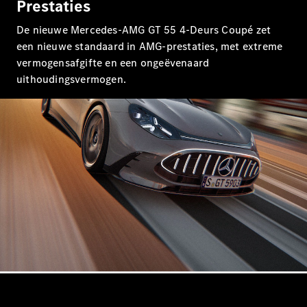
Mercedes-
Prestaties
AMG GT
Nieuw
Elektrisch
De nieuwe Mercedes-AMG GT 55 4-Deurs Coupé zet
4-Deurs
Coupé
een nieuwe standaard in AMG-prestaties, met extreme
vermogensafgifte en een ongeëvenaard
uithoudingsvermogen.
Configurator
Mercedes-
Benz Store
Cabrio
Alle Cabrios
CLE Cabrio
Mercedes-
AMG SL
Roadster
Mercedes-