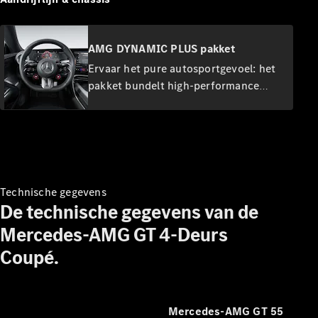
Leasing &
Financiering
AMG DYNAMIC PLUS pakket
Digitale
Ervaar het pure autosportgevoel: het
extra's
pakket bundelt high-performance
Servicecontracten
componenten voor nog meer
Onderdelen
rijdynamiek. Met het AMG ACTIVE
&
RIDE CONTROL-onderstel inclusief
accessoires
rolstabilisatie, de AMG RACE
ENGINEER Control Unit, het
rijprogramma 'RACE' en AMG TRACK
Technische gegevens
PACE* aat u alle uitdagingen op het
De technische gegevens van de
circuit met gemak te lijf.
Mercedes-AMG GT 4-Deurs
Coupé.
Banden &
wielen
Accessoires
Mercedes-AMG GT 55