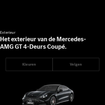
Maybach SL
Monogram
Series
Configurator
Mercedes-
Exterieur
Benz Store
Het exterieur van de Mercedes-
Grand Limousine
AMG GT 4-Deurs Coupé.
Kleuren
Velgen
VLE
Elektrisch
Configurator
Mercedes-
Benz Store
MPV