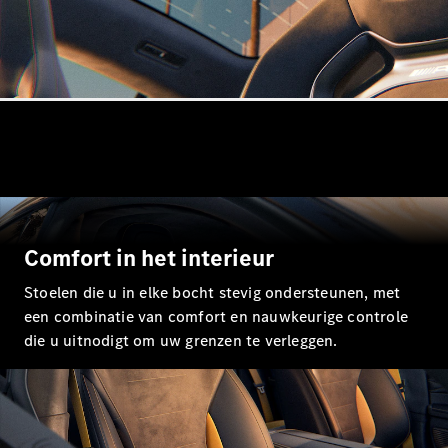
Mercedes-
Maybach
Nieuw
GLS SUV
G-Klasse
Elektrisch
Terreinwagen
G-Klasse
Terreinwagen
Configurator
Mercedes-
Benz Store
Estate
Comfort in het interieur
Stoelen die u in elke bocht stevig ondersteunen, met
een combinatie van comfort en nauwkeurige controle
die u uitnodigt om uw grenzen te verleggen.
Alle Estates
CLA
Shooting
Elektrisch