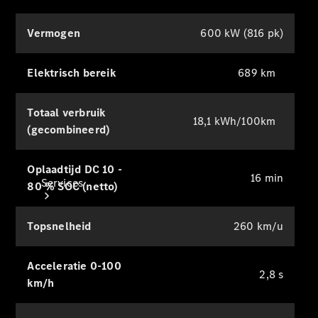
Collection-
artikelen
Vermogen
600 kW (816 pk)
Voertuigonderhoud
Elektrisch bereik
689 km
Totaal verbruik
18,1 kWh/100km
(gecombineerd)
Oplaadtijd DC 10 -
16 min
Services
80 % SOC (netto)
Topsnelheid
260 km/u
Acceleratie 0-100
2,8 s
km/h
Alle
services