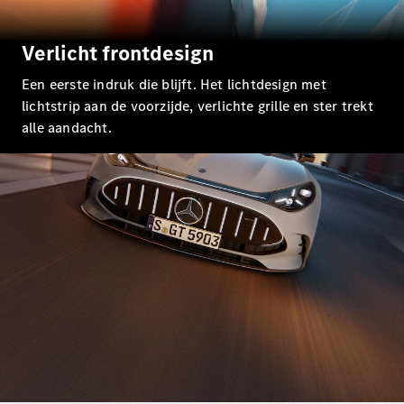
E-Klasse
Limousine
Verlicht frontdesign
S-Klasse
S-Klasse
Een eerste indruk die blijft. Het lichtdesign met
Lang
lichtstrip aan de voorzijde, verlichte grille en ster trekt
Mercedes-
Maybach S-
alle aandacht.
Klasse
Configurator
Mercedes-
Benz Store
SUV
Alle SUVs
EQA
Elektrisch