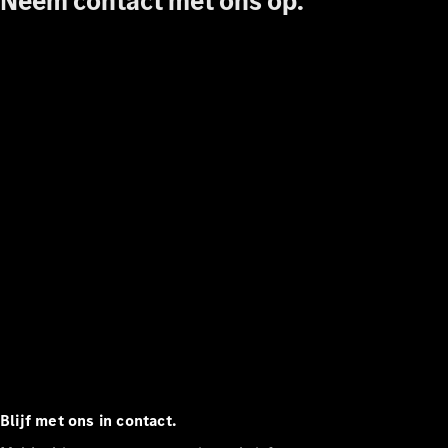
Neem contact met ons op.
contact
Blijf met ons in contact.