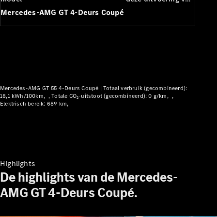
Plug-in Hybrid modellen
Mercedes-AMG GT 4-Deurs Coupé
Limousine
Mercedes-AMG GT 55 4-Deurs Coupé |
Totaal verbruik (gecombineerd):
18,1 kWh/100km
Totale CO₂-uitstoot (gecombineerd): 0 g/km
Alle
Elektrisch bereik: 689 km
Limousine
CLA
Elektrisch
CLA
C-Klasse
Limousine
C-Klasse
Highlights
Elektrisch
Limousine
De highlights van de Mercedes-
EQE
AMG GT 4-Deurs Coupé.
Elektrisch
Limousine
EQS
Elektrisch
Limousine