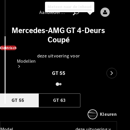
Meteen naar de inhoud
Aanbieder / Gegevensbescherming
Mercedes-AMG GT 4-Deurs
Coupé
Elektrisch
Aanbieder /
Gegevensbescherming
deze uitvoering voor
Modellen
GT 55
GT 55
GT 63
Alle modellen
Nieuwe modellen
Kleuren
Elektrische modellen
Model
deze uitvoering voor