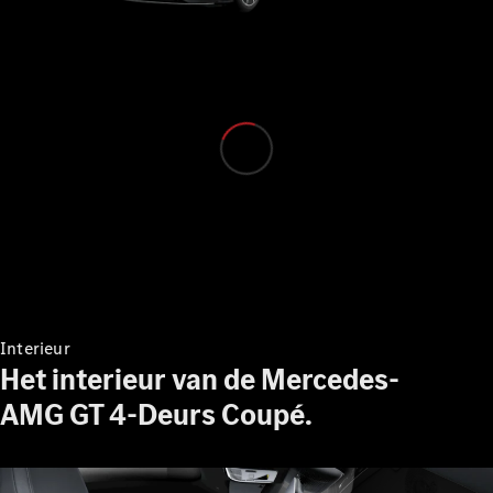
Alle MPVs
EQV
Elektrisch
V-Klasse
Configurator
Mercedes-
Benz Store
Interieur
Bedrijfswagens
Het interieur van de Mercedes-
AMG GT 4-Deurs Coupé.
Configurator
Mercedes-Benz Store