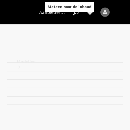
Meteen naar de inhoud
Aanbieder / Gegevensbescherming
Aanbieder /
Gegevensbescherming
Modellen
Alle modellen
Nieuwe modellen