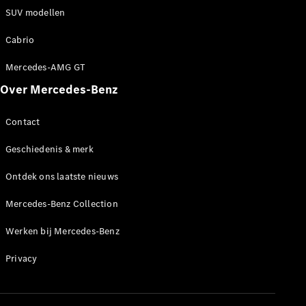
Werken bij
SUV modellen
een
Mercedes-
Cabrio
Benz dealer
Mercedes-AMG GT
Support en
contact
Over Mercedes-Benz
Contact
Geschiedenis & merk
Ontdek ons laatste nieuws
Mercedes-Benz Collection
Werken bij Mercedes-Benz
Privacy