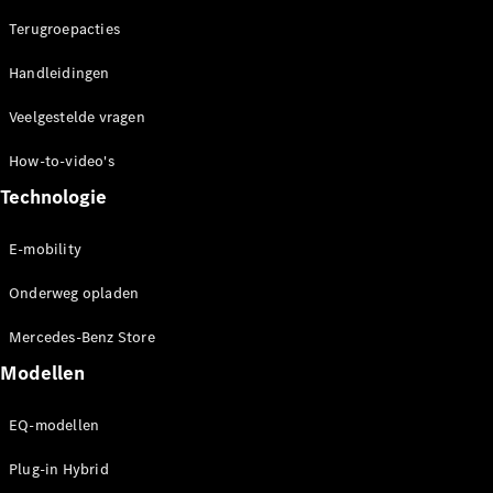
concept
Terugroepacties
cars
Elektrische
Handleidingen
mobiliteit
Duurzaamheid
Veelgestelde vragen
How-to-video's
Mercedes-
Benz
Technologie
Nederland
E-mobility
Onderweg opladen
Mercedes-Benz Store
Modellen
EQ-modellen
Werken bij
Mercedes-
Plug-in Hybrid
Benz