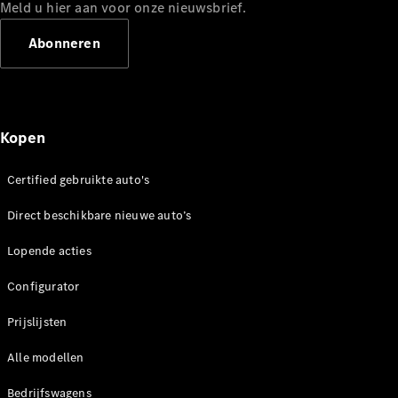
Mercedes-
Meld u hier aan voor onze nieuwsbrief.
Benz
Abonneren
Kopen
Certified gebruikte auto's
Over ons
Direct beschikbare nieuwe auto’s
Contact
opnemen
Lopende acties
Mercedes-
Benz
Configurator
Magazine
Prijslijsten
Mercedes-
AMG
Alle modellen
Mercedes-
MAYBACH
Bedrijfswagens