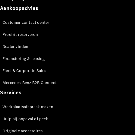
Seizoensspecials
Technologie
Aankoopadvies
en
innovaties
Customer contact center
Proefrit reserveren
Dealer vinden
Financiering & Leasing
Fleet & Corporate Sales
Autonoom
Mercedes-Benz B2B Connect
rijden
Services
Rijassistentiesystemen
en veiligheid
Werkplaatsafspraak maken
MBUX
multimedia
Hulp bij ongeval of pech
Over-the-
air-updates
Originele accessoires
Design en