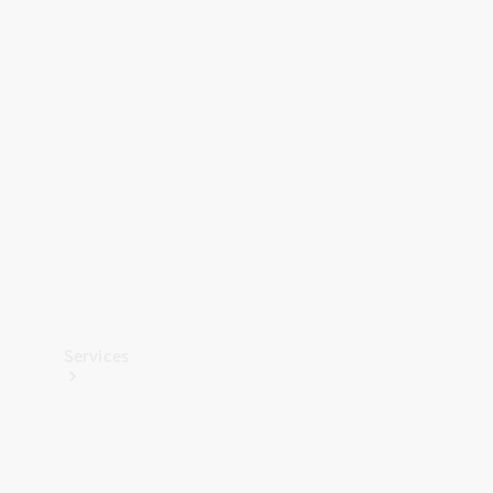
Banden &
wielen
Accessoires
Collection-
artikelen
Voertuigonderhoud
Services