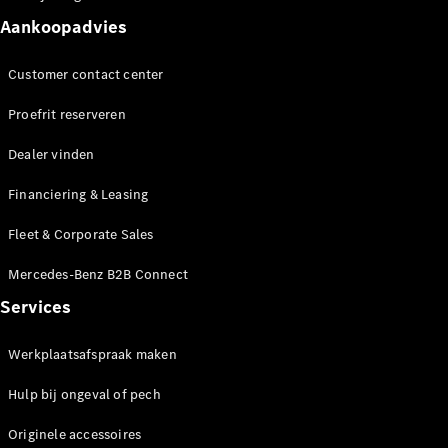
Seizoensspecials
Technologie
Aankoopadvies
en
innovaties
Customer contact center
Proefrit reserveren
Dealer vinden
Financiering & Leasing
Fleet & Corporate Sales
Autonoom
Mercedes-Benz B2B Connect
rijden
Services
Rijassistentiesystemen
en veiligheid
Werkplaatsafspraak maken
MBUX
multimedia
Hulp bij ongeval of pech
Over-the-
air-updates
Originele accessoires
Design en