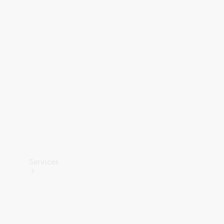
Banden &
wielen
Accessoires
Collection-
artikelen
Voertuigonderhoud
Services