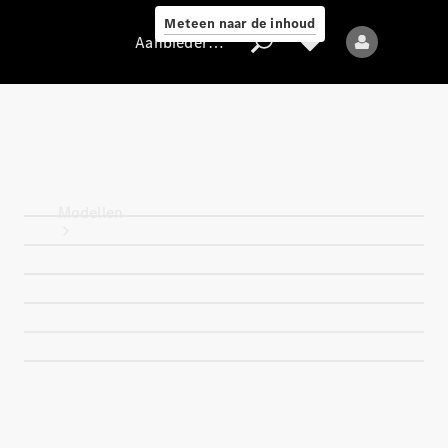
Meteen naar de inhoud
Aanbieder / Gegevensbescherming
Aanbieder /
Gegevensbescherming
Modellen
Alle modellen
Nieuwe modellen