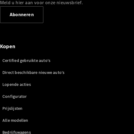
Mercedes-
Meld u hier aan voor onze nieuwsbrief.
Benz
Abonneren
Kopen
Certified gebruikte auto's
Over ons
Direct beschikbare nieuwe auto’s
Contact
opnemen
Lopende acties
Mercedes-
Benz
Configurator
Magazine
Prijslijsten
Mercedes-
AMG
Alle modellen
Mercedes-
MAYBACH
Bedrijfswagens