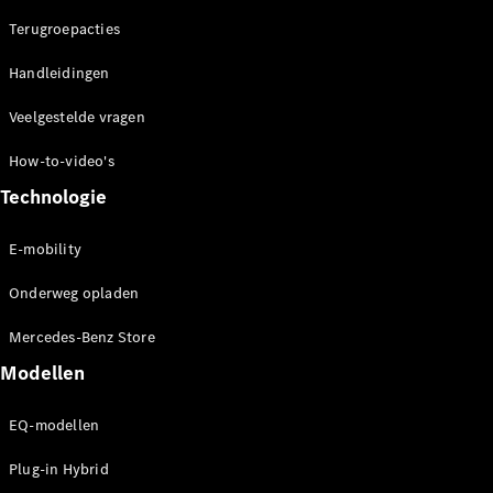
concept
Terugroepacties
cars
Elektrische
Handleidingen
mobiliteit
Duurzaamheid
Veelgestelde vragen
How-to-video's
Mercedes-
Benz
Technologie
Nederland
E-mobility
Onderweg opladen
Mercedes-Benz Store
Modellen
EQ-modellen
Werken bij
Mercedes-
Plug-in Hybrid
Benz