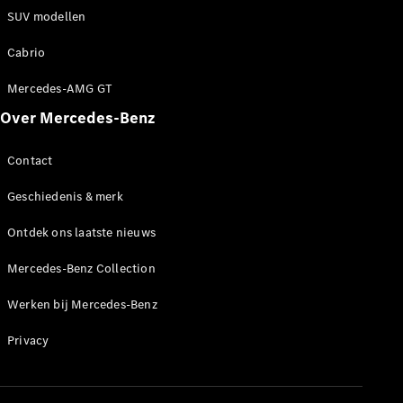
Werken bij
SUV modellen
een
Mercedes-
Cabrio
Benz dealer
Mercedes-AMG GT
Support en
contact
Over Mercedes-Benz
Contact
Geschiedenis & merk
Ontdek ons laatste nieuws
Mercedes-Benz Collection
Werken bij Mercedes-Benz
Privacy