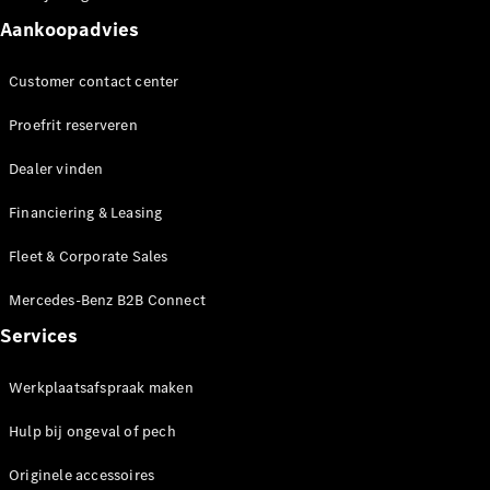
Seizoensspecials
Technologie
Aankoopadvies
en
innovaties
Customer contact center
Proefrit reserveren
Dealer vinden
Financiering & Leasing
Fleet & Corporate Sales
Autonoom
Mercedes-Benz B2B Connect
rijden
Services
Rijassistentiesystemen
en veiligheid
Werkplaatsafspraak maken
MBUX
multimedia
Hulp bij ongeval of pech
Over-the-
air-updates
Originele accessoires
Design en