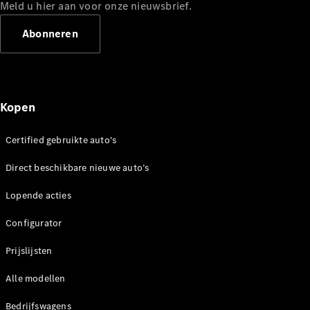
Mercedes-
Meld u hier aan voor onze nieuwsbrief.
Benz
Abonneren
Kopen
Certified gebruikte auto's
Over ons
Direct beschikbare nieuwe auto’s
Contact
opnemen
Lopende acties
Mercedes-
Benz
Configurator
Magazine
Prijslijsten
Mercedes-
AMG
Alle modellen
Mercedes-
MAYBACH
Bedrijfswagens