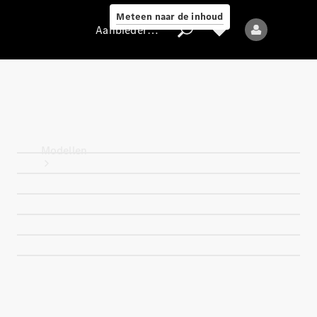
Meteen naar de inhoud
Aanbieder / Gegevensbescherming
Aanbieder /
Gegevensbescherming
Modellen
Alle modellen
Nieuwe modellen