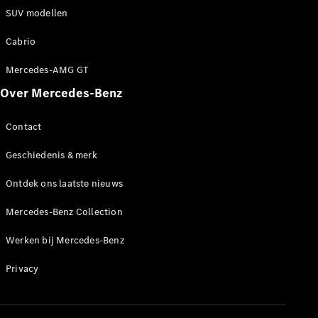
Werken bij
SUV modellen
een
Mercedes-
Cabrio
Benz dealer
Mercedes-AMG GT
Support en
contact
Over Mercedes-Benz
Contact
Geschiedenis & merk
Ontdek ons laatste nieuws
Mercedes-Benz Collection
Werken bij Mercedes-Benz
Privacy