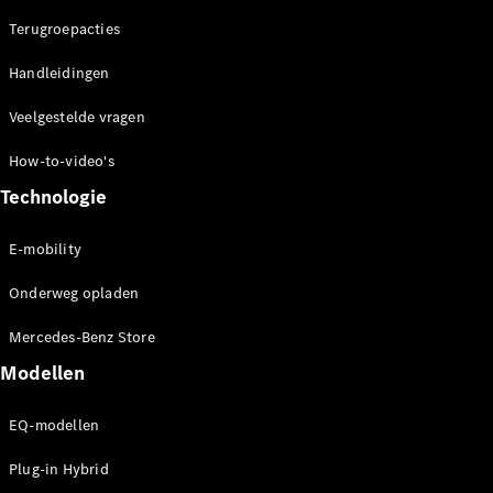
concept
Terugroepacties
cars
Elektrische
Handleidingen
mobiliteit
Duurzaamheid
Veelgestelde vragen
How-to-video's
Mercedes-
Benz
Technologie
Nederland
E-mobility
Onderweg opladen
Mercedes-Benz Store
Modellen
EQ-modellen
Werken bij
Mercedes-
Plug-in Hybrid
Benz