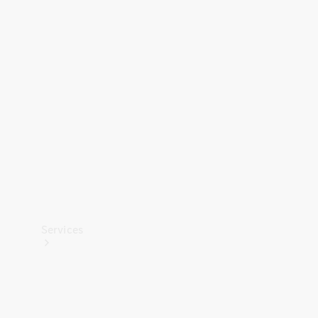
Banden &
wielen
Accessoires
Collection-
artikelen
Voertuigonderhoud
Services