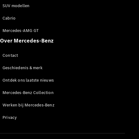
Werken bij
SUV modellen
een
Mercedes-
Cabrio
Benz dealer
Mercedes-AMG GT
Support en
contact
Over Mercedes-Benz
Contact
Geschiedenis & merk
Ontdek ons laatste nieuws
Mercedes-Benz Collection
Werken bij Mercedes-Benz
Privacy