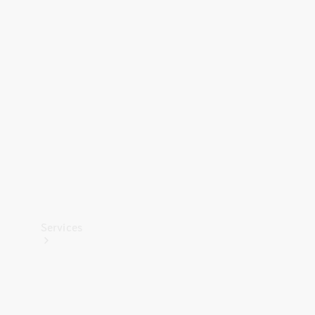
Banden &
wielen
Accessoires
Collection-
artikelen
Voertuigonderhoud
Services