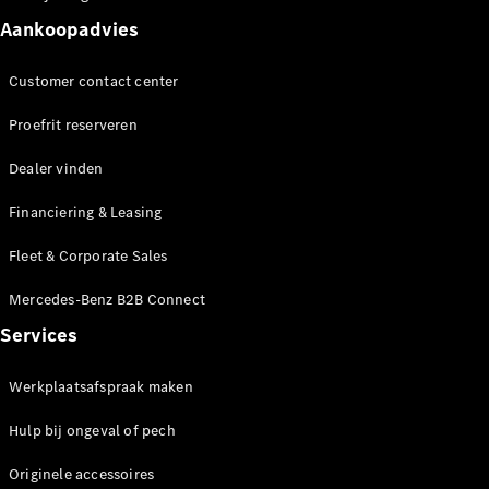
Seizoensspecials
Technologie
Aankoopadvies
en
innovaties
Customer contact center
Proefrit reserveren
Dealer vinden
Financiering & Leasing
Fleet & Corporate Sales
Autonoom
Mercedes-Benz B2B Connect
rijden
Services
Rijassistentiesystemen
en veiligheid
Werkplaatsafspraak maken
MBUX
multimedia
Hulp bij ongeval of pech
Over-the-
air-updates
Originele accessoires
Design en