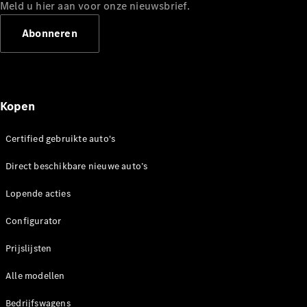
Mercedes-
Meld u hier aan voor onze nieuwsbrief.
Benz
Abonneren
Kopen
Certified gebruikte auto's
Over ons
Direct beschikbare nieuwe auto’s
Contact
opnemen
Lopende acties
Mercedes-
Benz
Configurator
Magazine
Prijslijsten
Mercedes-
AMG
Alle modellen
Mercedes-
MAYBACH
Bedrijfswagens