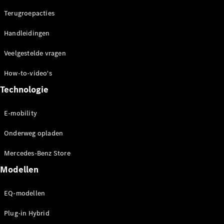
concept
Terugroepacties
cars
Elektrische
Handleidingen
mobiliteit
Duurzaamheid
Veelgestelde vragen
How-to-video's
Mercedes-
Benz
Technologie
Nederland
E-mobility
Onderweg opladen
Mercedes-Benz Store
Modellen
EQ-modellen
Werken bij
Mercedes-
Plug-in Hybrid
Benz