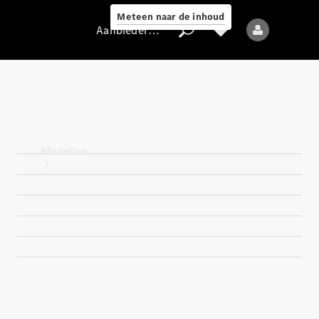
Meteen naar de inhoud
Aanbieder / Gegevensbescherming
Aanbieder /
Gegevensbescherming
Modellen
Alle modellen
Nieuwe modellen