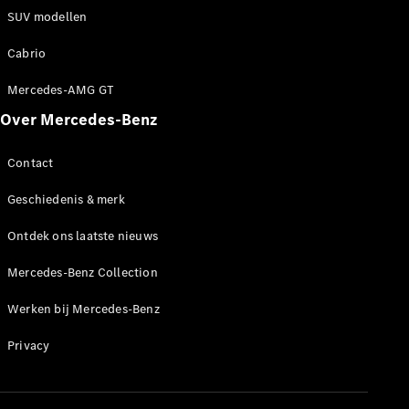
Werken bij
SUV modellen
een
Mercedes-
Cabrio
Benz dealer
Mercedes-AMG GT
Support en
contact
Over Mercedes-Benz
Contact
Geschiedenis & merk
Ontdek ons laatste nieuws
Mercedes-Benz Collection
Werken bij Mercedes-Benz
Privacy