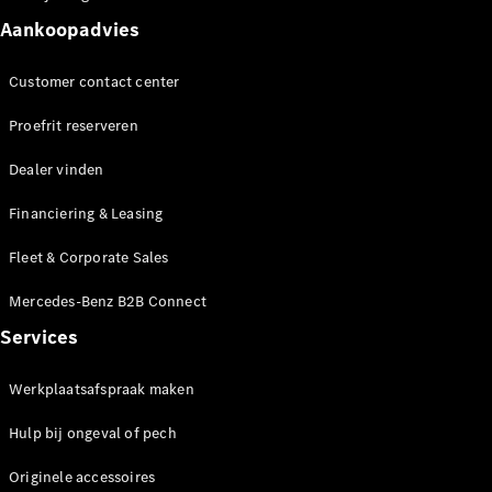
Seizoensspecials
Technologie
Aankoopadvies
en
innovaties
Customer contact center
Proefrit reserveren
Dealer vinden
Financiering & Leasing
Fleet & Corporate Sales
Autonoom
Mercedes-Benz B2B Connect
rijden
Services
Rijassistentiesystemen
en veiligheid
Werkplaatsafspraak maken
MBUX
multimedia
Hulp bij ongeval of pech
Over-the-
air-updates
Originele accessoires
Design en