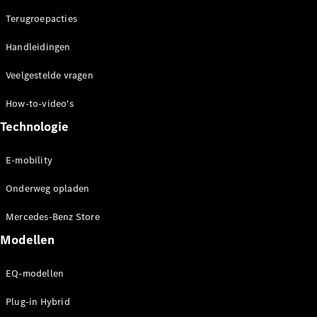
concept
Terugroepacties
cars
Elektrische
Handleidingen
mobiliteit
Duurzaamheid
Veelgestelde vragen
How-to-video's
Mercedes-
Benz
Technologie
Nederland
E-mobility
Onderweg opladen
Mercedes-Benz Store
Modellen
EQ-modellen
Werken bij
Mercedes-
Plug-in Hybrid
Benz