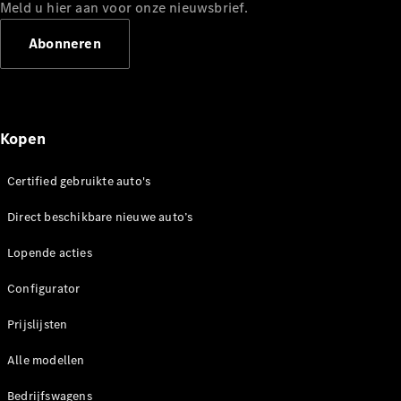
Mercedes-
Meld u hier aan voor onze nieuwsbrief.
Benz
Abonneren
Kopen
Certified gebruikte auto's
Over ons
Direct beschikbare nieuwe auto’s
Contact
opnemen
Lopende acties
Mercedes-
Benz
Configurator
Magazine
Prijslijsten
Mercedes-
AMG
Alle modellen
Mercedes-
MAYBACH
Bedrijfswagens