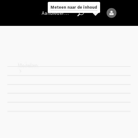
Meteen naar de inhoud
Aanbieder / Gegevensbescherming
Aanbieder /
Gegevensbescherming
Modellen
Alle modellen
Nieuwe modellen