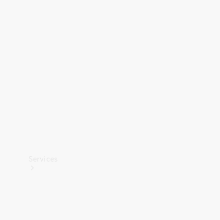
Banden &
wielen
Accessoires
Collection-
artikelen
Voertuigonderhoud
Services