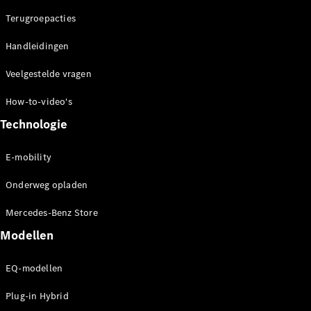
concept
Terugroepacties
cars
Elektrische
Handleidingen
mobiliteit
Duurzaamheid
Veelgestelde vragen
How-to-video's
Mercedes-
Benz
Technologie
Nederland
E-mobility
Onderweg opladen
Mercedes-Benz Store
Modellen
EQ-modellen
Werken bij
Mercedes-
Plug-in Hybrid
Benz