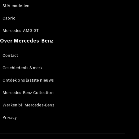
Werken bij
SUV modellen
een
Mercedes-
Cabrio
Benz dealer
Mercedes-AMG GT
Support en
contact
Over Mercedes-Benz
Contact
Geschiedenis & merk
Ontdek ons laatste nieuws
Mercedes-Benz Collection
Werken bij Mercedes-Benz
Privacy