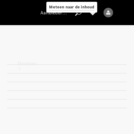
Meteen naar de inhoud
Aanbieder / Gegevensbescherming
Aanbieder /
Gegevensbescherming
Modellen
Alle modellen
Nieuwe modellen