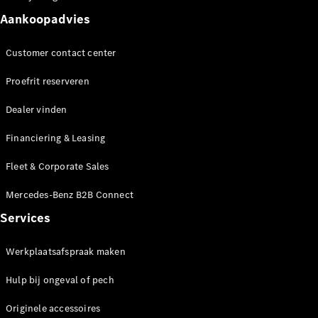
Seizoensspecials
Technologie
Aankoopadvies
en
innovaties
Customer contact center
Proefrit reserveren
Dealer vinden
Financiering & Leasing
Fleet & Corporate Sales
Autonoom
Mercedes-Benz B2B Connect
rijden
Services
Rijassistentiesystemen
en veiligheid
Werkplaatsafspraak maken
MBUX
multimedia
Hulp bij ongeval of pech
Over-the-
air-updates
Originele accessoires
Design en