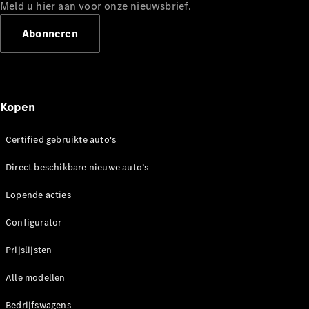
Mercedes-
Meld u hier aan voor onze nieuwsbrief.
Benz
Abonneren
Kopen
Certified gebruikte auto's
Over ons
Direct beschikbare nieuwe auto’s
Contact
opnemen
Lopende acties
Mercedes-
Benz
Configurator
Magazine
Prijslijsten
Mercedes-
AMG
Alle modellen
Mercedes-
MAYBACH
Bedrijfswagens